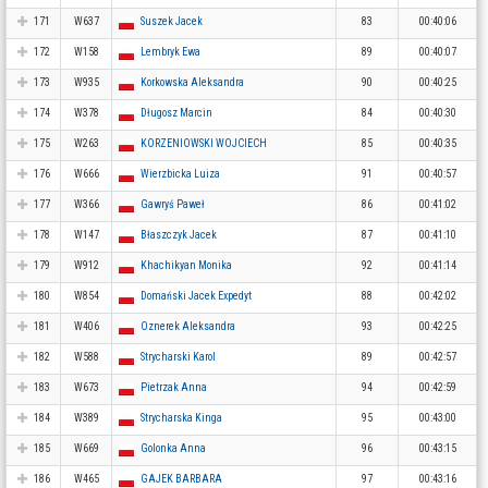
171
W637
Suszek Jacek
83
00:40:06
172
W158
Lembryk Ewa
89
00:40:07
173
W935
Korkowska Aleksandra
90
00:40:25
174
W378
Długosz Marcin
84
00:40:30
175
W263
KORZENIOWSKI WOJCIECH
85
00:40:35
176
W666
Wierzbicka Luiza
91
00:40:57
177
W366
Gawryś Paweł
86
00:41:02
178
W147
Błaszczyk Jacek
87
00:41:10
179
W912
Khachikyan Monika
92
00:41:14
180
W854
Domański Jacek Expedyt
88
00:42:02
181
W406
Oznerek Aleksandra
93
00:42:25
182
W588
Strycharski Karol
89
00:42:57
183
W673
Pietrzak Anna
94
00:42:59
184
W389
Strycharska Kinga
95
00:43:00
185
W669
Golonka Anna
96
00:43:15
186
W465
GAJEK BARBARA
97
00:43:16