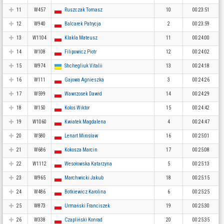
11
W457
Ruszczak Tomasz
10
00:23:51
12
W940
Balcarek Patrycja
2
00:23:59
13
W1104
Klakla Mateusz
11
00:24:00
14
W108
Filipowicz Piotr
12
00:24:02
15
W974
Shchegliuk Vitalii
13
00:24:18
16
W111
Gajowa Agnieszka
3
00:24:26
17
W599
Wawrzosek Dawid
14
00:24:29
18
W150
Kolos Wiktor
15
00:24:42
19
W1060
Kwiatek Magdalena
4
00:24:47
20
W580
Lenart Mirosław
16
00:25:01
21
W686
Kokosza Marcin
17
00:25:08
22
W1112
Wesołowska Katarzyna
5
00:25:13
23
W965
Marchwicki Jakub
18
00:25:15
24
W486
Botkiewicz Karolina
6
00:25:25
25
W873
Urmański Franciszek
19
00:25:30
26
W338
Czapliński Konrad
20
00:25:35