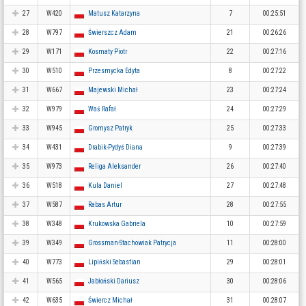
27
W420
Matusz Katarzyna
7
00:25:51
28
W797
Świerszcz Adam
21
00:26:26
29
W171
Kosmaty Piotr
22
00:27:16
30
W510
Przesmycka Edyta
8
00:27:22
31
W667
Majewski Michał
23
00:27:24
32
W979
Waś Rafał
24
00:27:29
33
W945
Gromysz Patryk
25
00:27:33
34
W431
Drabik-Pydyś Diana
9
00:27:39
35
W973
Religa Aleksander
26
00:27:40
36
W518
Kula Daniel
27
00:27:48
37
W587
Rabas Artur
28
00:27:55
38
W348
Krukowska Gabriela
10
00:27:59
39
W349
Grossman-Stachowiak Patrycja
11
00:28:00
40
W773
Lipiński Sebastian
29
00:28:01
41
W565
Jabłoński Dariusz
30
00:28:06
42
W635
Świercz Michał
31
00:28:07