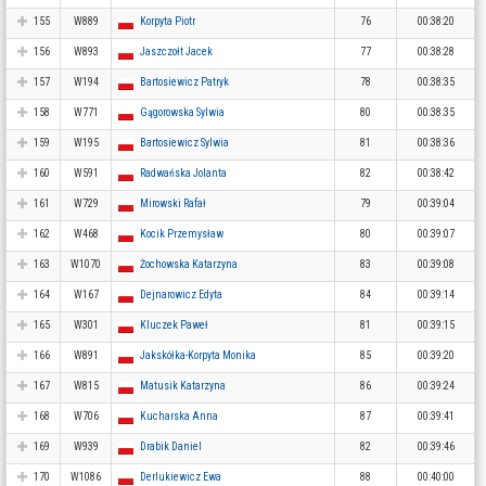
155
W889
Korpyta Piotr
76
00:38:20
156
W893
Jaszczołt Jacek
77
00:38:28
157
W194
Bartosiewicz Patryk
78
00:38:35
158
W771
Gągorowska Sylwia
80
00:38:35
159
W195
Bartosiewicz Sylwia
81
00:38:36
160
W591
Radwańska Jolanta
82
00:38:42
161
W729
Mirowski Rafał
79
00:39:04
162
W468
Kocik Przemysław
80
00:39:07
163
W1070
Żochowska Katarzyna
83
00:39:08
164
W167
Dejnarowicz Edyta
84
00:39:14
165
W301
Kluczek Paweł
81
00:39:15
166
W891
Jakskółka-Korpyta Monika
85
00:39:20
167
W815
Matusik Katarzyna
86
00:39:24
168
W706
Kucharska Anna
87
00:39:41
169
W939
Drabik Daniel
82
00:39:46
170
W1086
Derlukiewicz Ewa
88
00:40:00