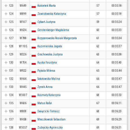
123
W649
Kakietek Marta
57
00:35:18
124
W899
Zawistowska Katarzyna
57
00:35:18
125
W107
Cybart Justyna
59
00:35:24
126
W634
Gerstenberger Magdalena
60
00:35:33
127
W788
Krzyżanowska Rosiak Małgorzata
61
00:35:34
128
W1105
Kazimierska Jagoda
62
00:35:37
129
W326
Grochowska Justyna
63
00:35:38
130
W704
Kęska Faustyna
64
00:35:40
131
W922
Pękala Milena
65
00:35:44
132
W464
Sokołowska Malina
66
00:35:47
133
W445
Zynek Anna
66
00:35:47
134
W1007
Kosmaty Katarzyna
68
00:35:53
135
W606
Matus Rafał
67
00:36:11
136
W808
Święcicki Tomasz
68
00:36:20
137
W458
Mroczkowski Sebastian
69
00:36:29
138
W1057
Zubrycka Agnieszka
69
00:36:31