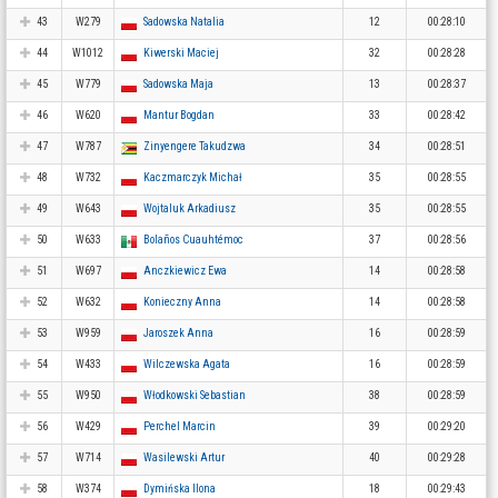
43
W279
Sadowska Natalia
12
00:28:10
44
W1012
Kiwerski Maciej
32
00:28:28
45
W779
Sadowska Maja
13
00:28:37
46
W620
Mantur Bogdan
33
00:28:42
47
W787
Zinyengere Takudzwa
34
00:28:51
48
W732
Kaczmarczyk Michał
35
00:28:55
49
W643
Wojtaluk Arkadiusz
35
00:28:55
50
W633
Bolaños Cuauhtémoc
37
00:28:56
51
W697
Anczkiewicz Ewa
14
00:28:58
52
W632
Konieczny Anna
14
00:28:58
53
W959
Jaroszek Anna
16
00:28:59
54
W433
Wilczewska Agata
16
00:28:59
55
W950
Włodkowski Sebastian
38
00:28:59
56
W429
Perchel Marcin
39
00:29:20
57
W714
Wasilewski Artur
40
00:29:28
58
W374
Dymińska Ilona
18
00:29:43