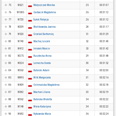
75
W621
Matyszczak Monika
25
00:31:07
76
W1085
Garbacik Magdalena
26
00:31:12
77
W720
Sułek Patrycja
26
00:31:12
78
W209
Warlikowska Joanna
28
00:31:17
79
W520
Grzelak Bartłomiej
51
00:31:29
80
W740
Machaj Leszek
52
00:31:40
81
W412
Imiołek Marcin
53
00:31:42
82
W275
Rusztecka Anna
29
00:31:48
83
W324
Lemecha Dorota
30
00:31:52
84
W363
Batorski Adam
54
00:32:03
85
W895
Wilk Małgorzata
31
00:32:16
86
W409
Ochmańska Magdalena
32
00:32:18
87
W382
Machoń Liliana
33
00:32:19
88
W362
Batorska Wioletta
34
00:32:22
89
W148
Wiera Katarzyna
34
00:32:22
90
W692
Nykowska Maria
36
00:32:24