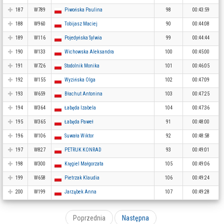
187
W789
Piwońska Paulina
98
00:43:59
188
W960
Tobijasz Maciej
90
00:44:08
189
W116
Pojedyńska Sylwia
99
00:44:44
190
W133
Wichowska Aleksandra
100
00:45:00
191
W726
Stodolnik Monika
101
00:46:05
192
W155
Wyzińska Olga
102
00:47:09
193
W659
Błachut Antonina
103
00:47:25
194
W364
Łabęda Izabela
104
00:47:36
195
W365
Łabęda Paweł
91
00:48:00
196
W106
Suwała Wiktor
92
00:48:58
197
W827
PETRUK KONRAD
93
00:49:01
198
W300
Kręgiel Małgorzata
105
00:49:06
199
W658
Pietrzak Klaudia
106
00:49:24
200
W199
Jarząbek Anna
107
00:49:28
Poprzednia
Następna