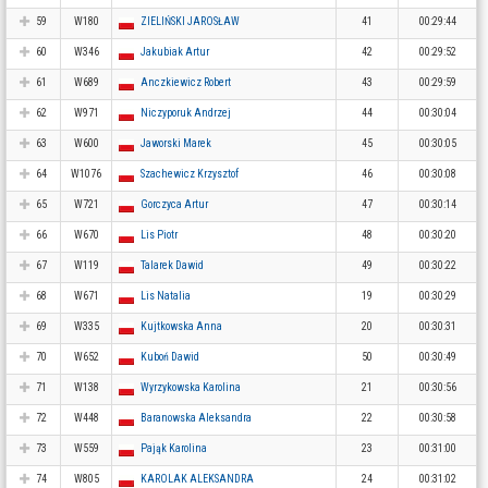
59
W180
ZIELIŃSKI JAROSŁAW
41
00:29:44
60
W346
Jakubiak Artur
42
00:29:52
61
W689
Anczkiewicz Robert
43
00:29:59
62
W971
Niczyporuk Andrzej
44
00:30:04
63
W600
Jaworski Marek
45
00:30:05
64
W1076
Szachewicz Krzysztof
46
00:30:08
65
W721
Gorczyca Artur
47
00:30:14
66
W670
Lis Piotr
48
00:30:20
67
W119
Talarek Dawid
49
00:30:22
68
W671
Lis Natalia
19
00:30:29
69
W335
Kujtkowska Anna
20
00:30:31
70
W652
Kuboń Dawid
50
00:30:49
71
W138
Wyrzykowska Karolina
21
00:30:56
72
W448
Baranowska Aleksandra
22
00:30:58
73
W559
Pająk Karolina
23
00:31:00
74
W805
KAROLAK ALEKSANDRA
24
00:31:02