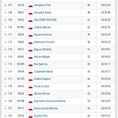
107
W166
Konopacki Piotr
60
00:33:44
108
W325
Wielądek Beata
48
00:33:48
109
W102
NAGÓRSKI RYSZARD
61
00:33:50
110
W1082
Grodzki Maciej
62
00:33:53
111
W536
Stępień Karolina
49
00:33:54
112
W604
Dobroszek Urszula
50
00:33:55
113
W577
Bogusz Wioletta
51
00:34:01
114
W442
Werner Magda
52
00:34:02
115
W1089
Beń Ewelina
53
00:34:17
116
W354
Czyżewska Maria
53
00:34:17
117
W1109
Pawlak Bogdan
63
00:34:26
118
W516
Psiuk Leszek
64
00:34:30
119
W226
Wojnar Michał
65
00:34:50
120
W1048
Kopciewicz-Kozicka Karolina
55
00:34:53
121
W717
Siekierzyńska Mariola
56
00:34:55
122
W765
Suszka Piotr
66
00:35:12