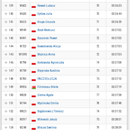
139
W602
Nowak Lukasz
70
00:36:35
140
W630
Dytlow Julia
70
00:36:44
141
W613
Krupa Urszula
71
00:36:59
142
W949
Rosół Mateusz
71
00:37:02
143
W491
Rzosiński Paweł
72
00:37:03
144
W723
Kowalewska Alicja
72
00:37:05
145
W1090
Woźnica Anna
72
00:37:05
146
W798
Korkowska Agnieszka
74
00:37:08
147
W759
Blajerska Karolina
75
00:37:10
148
W783
PACZOS ŁUCJA
75
00:37:10
149
W906
Filimonau Nikita
73
00:37:19
150
W828
Groma Agata
77
00:37:38
151
W744
Myślińska Emilia
78
00:37:48
152
W825
Bogdanowicz Tomasz
74
00:37:52
153
W397
Milewski Jakub
75
00:38:01
154
W248
Mikuła Ewelina
79
00:38:09