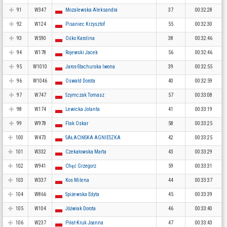
91
W347
Mozalewska Aleksandra
37
00:32:28
92
W124
Pisaniec Krzysztof
55
00:32:30
93
W590
Ośko Karolina
38
00:32:46
94
W178
Rojewski Jacek
56
00:32:46
95
W1010
Jaros-Stachurska Iwona
39
00:32:55
96
W1046
Oswald Dorota
40
00:32:59
97
W747
Szymczak Tomasz
57
00:33:08
98
W174
Lewicka Jolanta
41
00:33:19
99
W978
Flak Oskar
58
00:33:25
100
W473
SAŁACIŃSKA AGNIESZKA
42
00:33:25
101
W332
Czekałowska Marta
43
00:33:29
102
W941
Chęć Grzegorz
59
00:33:31
103
W337
Kos Milena
44
00:33:37
104
W866
Spiżewska Edyta
45
00:33:39
105
W104
Jóźwiak Dorota
46
00:33:40
106
W237
Piłat-Kruk Joanna
47
00:33:43