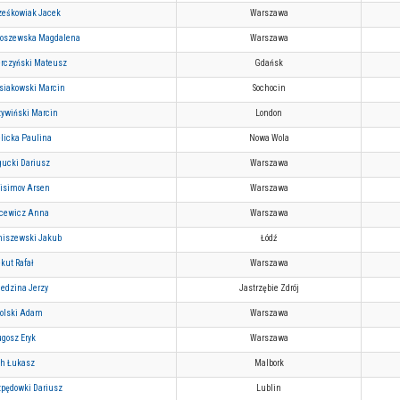
ześkowiak Jacek
Warszawa
łoszewska Magdalena
Warszawa
erczyński Mateusz
Gdańsk
siakowski Marcin
Sochocin
zywiński Marcin
London
elicka Paulina
Nowa Wola
gucki Dariusz
Warszawa
isimov Arsen
Warszawa
cewicz Anna
Warszawa
niszewski Jakub
Łódź
kut Rafał
Warszawa
iedzina Jerzy
Jastrzębie Zdrój
olski Adam
Warszawa
ugosz Eryk
Warszawa
ch Łukasz
Malbork
zpędowki Dariusz
Lublin