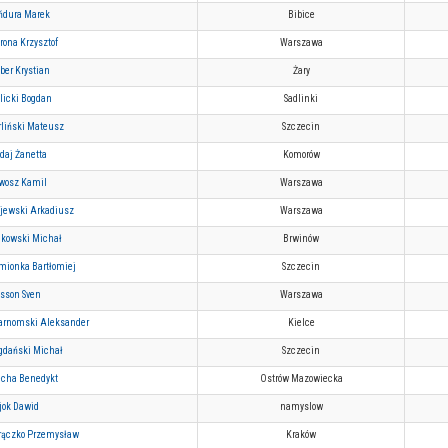
ńdura Marek
Bibice
rona Krzysztof
Warszawa
ber Krystian
Żary
licki Bogdan
Sadlinki
rliński Mateusz
Szczecin
daj Żanetta
Komorów
wosz Kamil
Warszawa
jewski Arkadiusz
Warszawa
dkowski Michał
Brwinów
mionka Bartłomiej
Szczecin
lsson Sven
Warszawa
arnomski Aleksander
Kielce
gdański Michał
Szczecin
echa Benedykt
Ostrów Mazowiecka
jok Dawid
namyslow
rączko Przemysław
Kraków