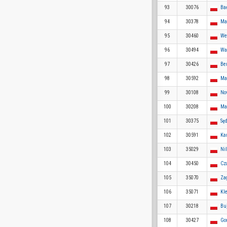
93
30076
Ba
94
30378
Ma
95
30460
We
96
30494
Wa
97
30426
Be
98
30592
Ma
99
30108
No
100
30208
Ma
101
30375
Sę
102
30591
Ka
103
35029
Ni
104
30450
Cz
105
35070
Za
106
35071
Kl
107
30218
Bu
108
30427
Go