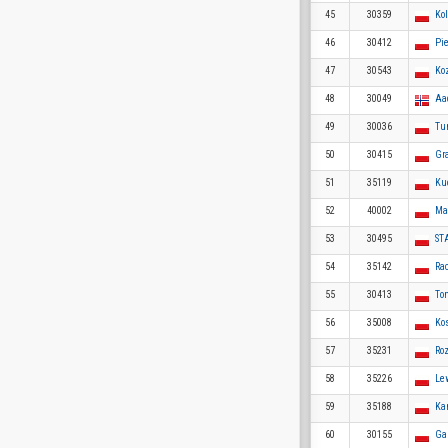
45
30359
Ko
46
30412
Pi
47
30543
Ko
48
30049
Aa
49
30036
Tu
50
30415
Gr
51
35119
Ku
52
40002
Ma
53
30495
ST
54
35142
Ra
55
30413
To
56
35008
Ko
57
35231
Ro
58
35226
Le
59
35188
Ka
60
30155
Ga