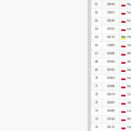
61
30044
Mą
62
35025
Szc
63
30269
Ku
64
30105
Ły
65
30110
Po
66
35309
Za
67
30428
Wt
68
30456
We
69
30103
Świ
70
30504
Su
71
30598
Ka
72
30374
Ci
73
30329
Ja
74
30449
Łu
75
35165
Wi
76
30172
Cz