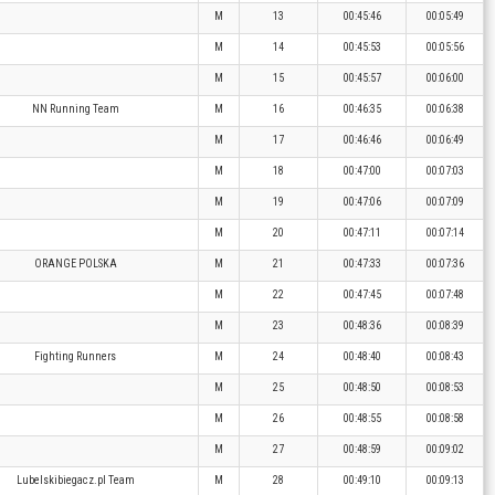
M
13
00:45:46
00:05:49
M
14
00:45:53
00:05:56
M
15
00:45:57
00:06:00
NN Running Team
M
16
00:46:35
00:06:38
M
17
00:46:46
00:06:49
M
18
00:47:00
00:07:03
M
19
00:47:06
00:07:09
M
20
00:47:11
00:07:14
ORANGE POLSKA
M
21
00:47:33
00:07:36
M
22
00:47:45
00:07:48
M
23
00:48:36
00:08:39
Fighting Runners
M
24
00:48:40
00:08:43
M
25
00:48:50
00:08:53
M
26
00:48:55
00:08:58
M
27
00:48:59
00:09:02
Lubelskibiegacz.pl Team
M
28
00:49:10
00:09:13