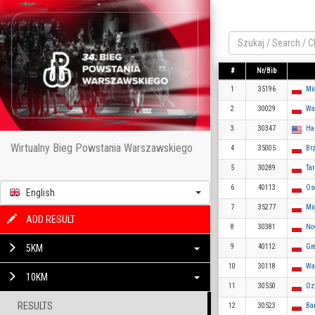
#
Nr/Bib
1
35196
Mi
2
30029
Wa
3
30347
Ha
Wirtualny Bieg Powstania Warszawskiego
4
35005
Brz
5
30289
Ta
6
40113
Os
English
7
35277
Mi
ADD RESULT
8
30381
No
5KM
9
40112
Gr
10
30118
Wa
10KM
11
30550
Oz
RESULTS
12
30523
Bar