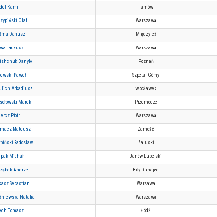
del Kamil
Tarnów
zypiński Olaf
Warszawa
źma Dariusz
Międzyleś
żwa Tadeusz
Warszawa
lishchuk Danylo
Poznań
lewski Paweł
Szpetal Górny
ulich Arkadiusz
włocławek
sołowski Marek
Przemocze
ercz Piotr
Warszawa
rmacz Mateusz
Zamość
rpiński Radoslaw
Zaluski
upak Michał
Janów Lubelski
rząbek Andrzej
Biły Dunajec
kasz Sebastian
Warsawa
śniewska Natalia
Warszawa
ech Tomasz
Łódź