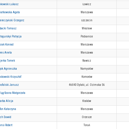
ukowski Łukasz
Łowicz
iatkowska Agata
Warszawa
ereczyński Grzegorz
szczecin
backi Tomasz
Wrocław
togurskyi Patrycja
Pabianice
siak Konrad
Warszawa
ares Aneta
Warszawa
ajerka Tomek
Rawicz
jok Agnieszka
Namysłów
oskowski Krzysztof
Komorów
nofalski Janusz
46-043 Dylaki, ul. Ozimska 56
eląg-Sosna Małgorzata
Warszawa
arba Alicja
Kraków
fon Katarzyna
Warszawa
ch Dawid
Orzesze
nsi Robert
Toruń