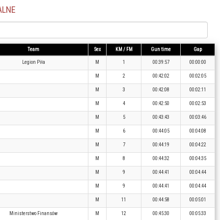
ALNE
Team
Sex
KM / FM
Gun time
Gap
Legion Piła
M
1
00:39:57
00:00:00
M
2
00:42:02
00:02:05
M
3
00:42:08
00:02:11
M
4
00:42:50
00:02:53
M
5
00:43:43
00:03:46
M
6
00:44:05
00:04:08
M
7
00:44:19
00:04:22
M
8
00:44:32
00:04:35
M
9
00:44:41
00:04:44
M
9
00:44:41
00:04:44
M
11
00:44:58
00:05:01
Ministerstwo Finansów
M
12
00:45:30
00:05:33