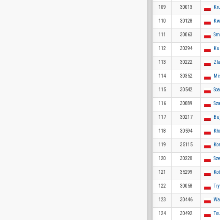
109
30013
Kr
110
30128
Kw
111
30063
Sm
112
30394
Ku
113
30222
Zla
114
30352
Mi
115
30542
So
116
30089
Sz
117
30217
Bu
118
30594
Kł
119
35115
Ko
120
30220
Sz
121
35299
Kot
122
30058
Try
123
30446
Wa
124
30492
Tou