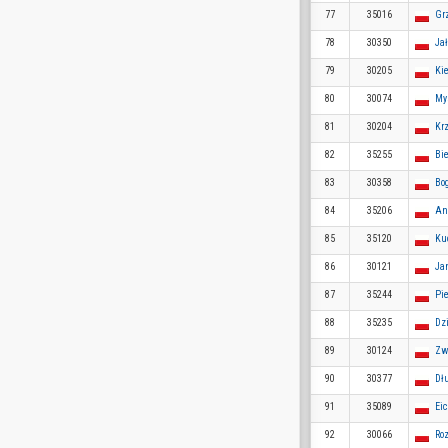
77
35016
Gr
78
30350
Ja
79
30205
Ki
80
30074
My
81
30204
Kr
82
35255
Bi
83
30358
Bo
84
35206
An
85
35120
Ku
86
30121
Ja
87
35244
Pie
88
35235
Dz
89
30124
Zw
90
30377
Dł
91
35089
Ei
92
30066
Ro