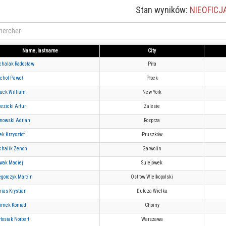
Stan wyników:
NIEOFICJ
Name, lastname
City
chalak Radosław
Piła
chol Paweł
Płock
uck William
New York
ezicki Artur
Zalesie
rnowski Adrian
Rozprza
ek Krzysztof
Pruszków
chalik Zenon
Garwolin
wak Maciej
Sulejówek
egorczyk Marcin
Ostrów Wielkopolski
rias Krystian
Dulcza Wielka
imek Konrad
Choiny
tosiak Norbert
Warszawa