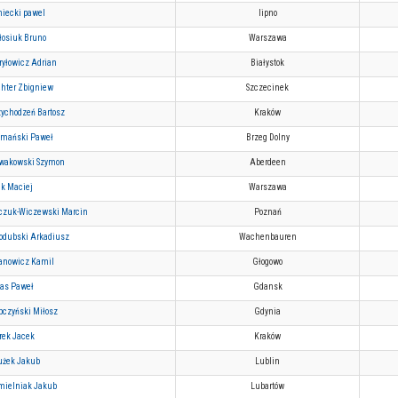
niecki pawel
lipno
łosiuk Bruno
Warszawa
ryłowicz Adrian
Białystok
chter Zbigniew
Szczecinek
zychodzeń Bartosz
Kraków
ymański Paweł
Brzeg Dolny
wakowski Szymon
Aberdeen
ik Maciej
Warszawa
czuk-Wiczewski Marcin
Poznań
odubski Arkadiusz
Wachenbauren
anowicz Kamil
Głogowo
tas Paweł
Gdansk
pczyński Miłosz
Gdynia
rek Jacek
Kraków
rużek Jakub
Lublin
mielniak Jakub
Lubartów