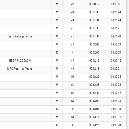
M
42
00:50:52
00:10:55
M
43
00:51:40
00:11:43
M
44
00:51:41
00:11:44
M
45
00:51:43
00:11:46
Team ZabieganeDni
M
46
00:51:45
00:11:48
M
47
00:52:00
00:12:03
K
4
00:52:05
00:12:08
BIEGAJĄCE ZĄBKI
M
48
00:52:13
00:12:16
MPO Running Team
M
49
00:52:18
00:12:21
M
50
00:52:22
00:12:25
M
51
00:52:23
00:12:26
M
52
00:52:42
00:12:45
M
53
00:53:00
00:13:03
K
5
00:53:05
00:13:08
M
54
00:53:14
00:13:17
K
6
00:53:25
00:13:28