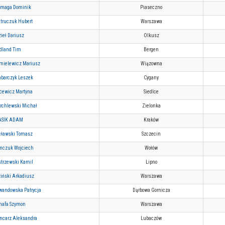
lmaga Dominik
Piaseczno
etruczuk Hubert
Warszawa
zieł Dariusz
Olkusz
dland Tim
Bergen
mielewicz Mariusz
Wiązowna
abarczyk Leszek
Cygany
cewicz Martyna
Siedlce
rchlewski Michał
Zielonka
ASIK ADAM
Kraków
cławski Tomasz
Szczecin
mczuk Wojciech
Wołów
strzewski Kamil
Lipno
ziński Arkadiusz
Warszawa
wandowska Patrycja
Dąrbowa Gornicza
nafa Szymon
Warszawa
ncarz Aleksandra
Lubaczów