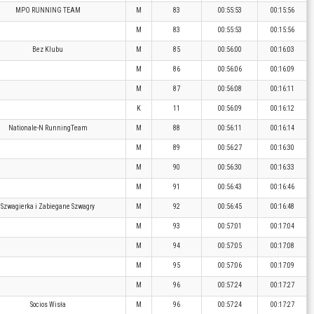
MPO RUNNING TEAM
M
83
00:55:53
00:15:56
M
83
00:55:53
00:15:56
Bez Klubu
M
85
00:56:00
00:16:03
M
86
00:56:06
00:16:09
M
87
00:56:08
00:16:11
K
11
00:56:09
00:16:12
Nationale-N RunningTeam
M
88
00:56:11
00:16:14
M
89
00:56:27
00:16:30
M
90
00:56:30
00:16:33
M
91
00:56:43
00:16:46
Szwagierka i Zabiegane Szwagry
M
92
00:56:45
00:16:48
M
93
00:57:01
00:17:04
M
94
00:57:05
00:17:08
M
95
00:57:06
00:17:09
M
96
00:57:24
00:17:27
Socios Wisła
M
96
00:57:24
00:17:27