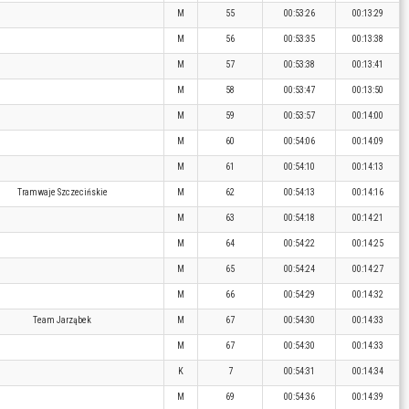
M
55
00:53:26
00:13:29
M
56
00:53:35
00:13:38
M
57
00:53:38
00:13:41
M
58
00:53:47
00:13:50
M
59
00:53:57
00:14:00
M
60
00:54:06
00:14:09
M
61
00:54:10
00:14:13
Tramwaje Szczecińskie
M
62
00:54:13
00:14:16
M
63
00:54:18
00:14:21
M
64
00:54:22
00:14:25
M
65
00:54:24
00:14:27
M
66
00:54:29
00:14:32
Team Jarząbek
M
67
00:54:30
00:14:33
M
67
00:54:30
00:14:33
K
7
00:54:31
00:14:34
M
69
00:54:36
00:14:39