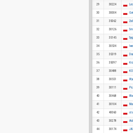
29
30224
Le
30
30004
Go
31
35062
Ża
32
30126
Sm
33
35145
Sy
34
30534
Iw
35
35319
Dr
36
35097
Kr
37
30488
KO
38
30551
Wy
39
30111
Ps
40
30468
Wa
41
30104
Ma
42
40060
st 
43
30278
Ad
44
30174
JA