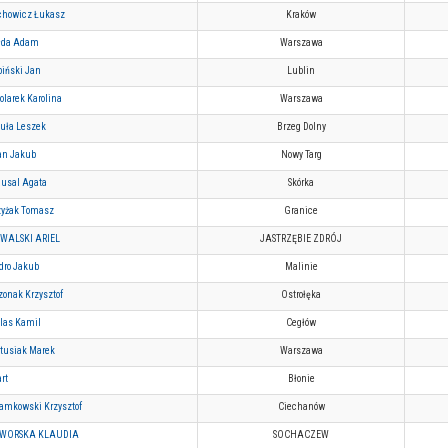
chowicz Łukasz
Kraków
łda Adam
Warszawa
biński Jan
Lublin
olarek Karolina
Warszawa
guła Leszek
Brzeg Dolny
an Jakub
Nowy Targ
ausal Agata
Skórka
zyżak Tomasz
Granice
WALSKI ARIEL
JASTRZĘBIE ZDRÓJ
dro Jakub
Malinie
zonak Krzysztof
Ostrołęka
las Kamil
Cegłów
tusiak Marek
Warszawa
art
Błonie
amkowski Krzysztof
Ciechanów
WORSKA KLAUDIA
SOCHACZEW