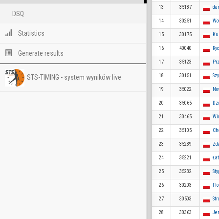
13
35187
da
DSQ
14
30251
Wo
Statistics
15
30175
Ku
16
40040
Ry
Generate results
17
35123
Pr
18
30151
Sz
STS-TIMING - system wyników live
19
35022
No
20
35065
Dz
21
30465
Wi
22
35105
Ch
23
35239
Zd
24
35221
Ła
25
35232
Sty
26
30203
Flo
27
30503
St
28
30363
Je