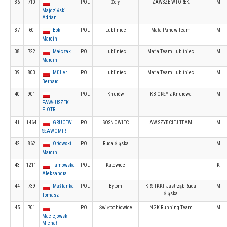
36
710
POL
Żory
ZAWSZE WTOREK
M
Majdziński
Adrian
37
60
Bok
POL
Lubliniec
Mała Panew Team
M
Marcin
38
722
Małczak
POL
Lubliniec
Mafia Team Lubliniec
M
Marcin
39
803
Müller
POL
Lubliniec
Mafia Team Lubliniec
M
Bernard
40
901
POL
Knurów
KB ORŁY z Knurowa
M
PAWŁUSZEK
PIOTR
41
1464
GRUCEW
POL
SOSNOWIEC
AW SZYBCIEJ TEAM
M
SŁAWOMIR
42
862
Orłowski
POL
Ruda Śląska
M
Marcin
43
1211
Tarnowska
POL
Katowice
K
Aleksandra
44
739
Maślanka
POL
Bytom
KRS TKKF Jastrząb Ruda
M
Śląska
Tomasz
45
701
POL
Świętochłowice
NGK Running Team
M
Maciejowski
Michał