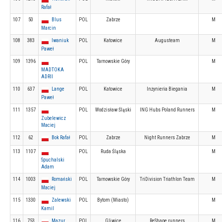
Rafał
107
50
Blus
POL
Zabrze
M
Marcin
108
383
Iwaniuk
POL
Katowice
Augusteam
M
Paweł
109
1396
POL
Tarnowskie Góry
M
MADTOKA
ADRII
110
637
Lange
POL
Katowice
Inżynieria Biegania
M
Paweł
111
1357
POL
Wodzisław Śląski
ING Hubs Poland Runners
M
Zubelewicz
Maciej
112
62
Bok Rafał
POL
Zabrze
Night Runners Zabrze
M
113
1107
POL
Ruda Śląska
M
Spuchalski
Adam
114
1003
Romański
POL
Tarnowskie Góry
TriDivision Triathlon Team
M
Maciej
115
1330
Zalewski
POL
Bytom (Miasto)
M
Kamil
116
753
Mazur
POL
Gliwice
ReShape runners
M