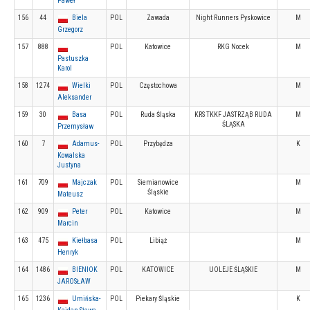
Paweł
156
44
Biela
POL
Zawada
Night Runners Pyskowice
M
Grzegorz
157
888
POL
Katowice
RKG Nocek
M
Pastuszka
Karol
158
1274
Wielki
POL
Częstochowa
M
Aleksander
159
30
Basa
POL
Ruda Śląska
KRS TKKF JASTRZĄB RUDA
M
ŚLĄSKA
Przemysław
160
7
Adamus-
POL
Przybędza
K
Kowalska
Justyna
161
709
Majczak
POL
Siemianowice
M
Śląskie
Mateusz
162
909
Peter
POL
Katowice
M
Marcin
163
475
Kiełbasa
POL
Libiąż
M
Henryk
164
1486
BIENIOK
POL
KATOWICE
UOLEJE ŚLĄSKIE
M
JAROSŁAW
165
1236
Umińska-
POL
Piekary Śląskie
K