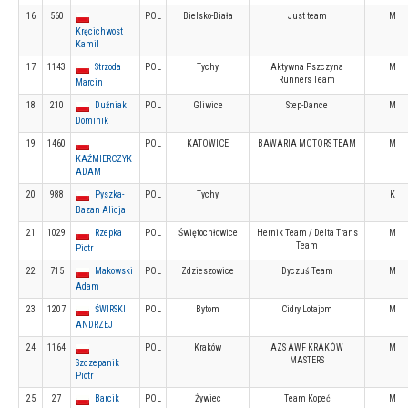
16
560
POL
Bielsko-Biała
Just team
M
Kręcichwost
Kamil
17
1143
Strzoda
POL
Tychy
Aktywna Pszczyna
M
Runners Team
Marcin
18
210
Duźniak
POL
Gliwice
Step-Dance
M
Dominik
19
1460
POL
KATOWICE
BAWARIA MOTORS TEAM
M
KAŹMIERCZYK
ADAM
20
988
Pyszka-
POL
Tychy
K
Bazan Alicja
21
1029
Rzepka
POL
Świętochłowice
Hernik Team / Delta Trans
M
Team
Piotr
22
715
Makowski
POL
Zdzieszowice
Dyczuś Team
M
Adam
23
1207
ŚWIRSKI
POL
Bytom
Cidry Lotajom
M
ANDRZEJ
24
1164
POL
Kraków
AZS AWF KRAKÓW
M
MASTERS
Szczepanik
Piotr
25
27
Barcik
POL
Żywiec
Team Kopeć
M