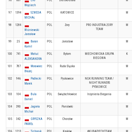
96
667
Liro
POL
Bielsko-Biała
M
Wojciech
97
1394
SZWEDA
POL
KATOWICE
M
MICHAŁ
98
1284
POL
Żory
PRO INDUSTRIA ŻORY
M
TEAM
Wiśniewski
Jarosław
99
25
Baran
POL
Jaroslaw
M
Kamil
100
741
Matuć
POL
Bytom
MIECHOWICKA GRUPA
K
BIEGOWA
ALEKSANDRA
101
787
Morawiec
POL
Ruda Śląska
M
Błażej
102
946
Podlecki
POL
Pyskowice
NGK RUNNING TEAM /
M
NIGHT RUNNERS
Marek
PYSKOWICE
103
104
Bula
POL
Świętochłowice
Inżynieria Biegania
M
Daniel
104
390
Jagieła
POL
Paniówki
M
Michał
105
342
GRYSZKA
POL
Chorzów
M
PAWEŁ
106
1213
Tichoruk
POL
Kraków
#KUBAPIECHTEAM
M