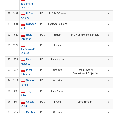
Teichmann
Łukasz
188
1482
PIELA
POL
BIELSKO-BIAŁA
K
ANETA
189
1001
Rogowicz
POL
Dąbrowa Górnicza
M
Piotr
190
1057
Sitarz
POL
Będzin
ING Hubs Poland Runners
M
Sebastian
191
1122
POL
Bytom
M
Staniszewski
Janusz
192
875
Pacan
POL
Ruda Śląska
M
Mateusz
193
937
Piper
POL
Chorzów
Poszukiwacze
M
Kwadratowych Trójkątów
Sebastian
194
1119
Staniak
POL
Katowice
M
Daniel
195
433
Juzyk
POL
Ruda Śląska
M
Adam
196
348
Gubała
POL
Bytom
Cimcirimcim
M
Jakub
197
786
Moj Adam
POL
Chorzow
M