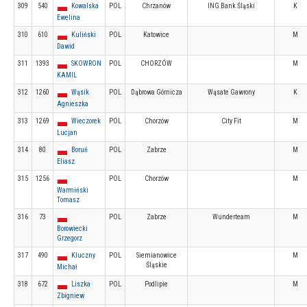
309
540
Kowalska
POL
Chrzanów
ING Bank Śląski
K
Ewelina
310
610
Kuliński
POL
Katowice
M
Dawid
311
1393
SKOWRON
POL
CHORZÓW
M
KAMIL
312
1260
Wąsik
POL
Dąbrowa Górnicza
Wąsate Gawrony
K
Agnieszka
313
1269
Wieczorek
POL
Chorzów
City Fit
M
Lucjan
314
80
Boruń
POL
Zabrze
M
Eliasz
315
1256
POL
Chorzów
M
Warmiński
Tomasz
316
73
POL
Zabrze
Wunderteam
M
Borowiecki
Grzegorz
317
490
Kluczny
POL
Siemianowice
M
Śląskie
Michał
318
672
Liszka
POL
Podlipie
M
Zbigniew