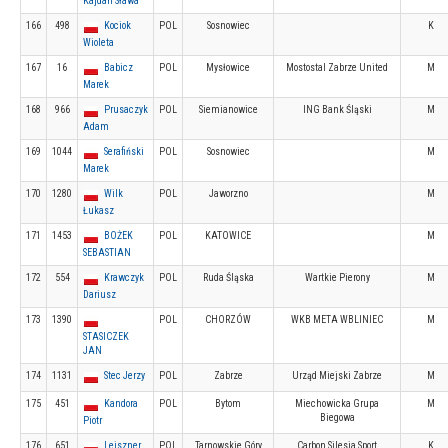
Kajdan Sława
166
498
Kociok
POL
Sosnowiec
K
Wioleta
167
16
Babicz
POL
Mysłowice
Mostostal Zabrze United
M
Marek
168
966
Prusaczyk
POL
Siemianowice
ING Bank Śląski
M
Adam
169
1044
Serafiński
POL
Sosnowiec
M
Marek
170
1280
Wilk
POL
Jaworzno
M
Łukasz
171
1453
BOŻEK
POL
KATOWICE
M
SEBASTIAN
172
554
Krawczyk
POL
Ruda Śląska
Wartkie Pierony
M
Dariusz
173
1390
POL
CHORZÓW
WKB META WBLINIEC
M
STASICZEK
JAN
174
1131
Stec Jerzy
POL
Zabrze
Urząd Miejski Zabrze
M
175
451
Kandora
POL
Bytom
Miechowicka Grupa
M
Biegowa
Piotr
176
651
Leiszner
POL
Tarnowskie Góry
Carbon Silesia Sport
K