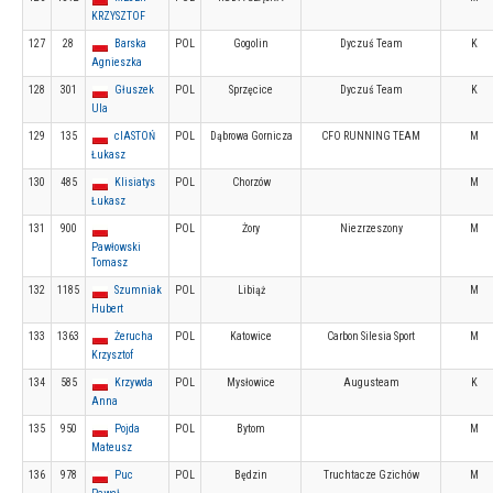
KRZYSZTOF
127
28
Barska
POL
Gogolin
Dyczuś Team
K
Agnieszka
128
301
Głuszek
POL
Sprzęcice
Dyczuś Team
K
Ula
129
135
cIASTOŃ
POL
Dąbrowa Gornicza
CFO RUNNING TEAM
M
Łukasz
130
485
Klisiatys
POL
Chorzów
M
Łukasz
131
900
POL
Żory
Niezrzeszony
M
Pawłowski
Tomasz
132
1185
Szumniak
POL
Libiąż
M
Hubert
133
1363
Żerucha
POL
Katowice
Carbon Silesia Sport
M
Krzysztof
134
585
Krzywda
POL
Mysłowice
Augusteam
K
Anna
135
950
Pojda
POL
Bytom
M
Mateusz
136
978
Puc
POL
Będzin
Truchtacze Gzichów
M