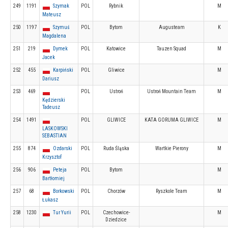
249
1191
Szymak
POL
Rybnik
M
Mateusz
250
1197
Szymuś
POL
Bytom
Augusteam
K
Magdalena
251
219
Dymek
POL
Katowice
Tauzen Squad
M
Jacek
252
455
Karpiński
POL
Gliwice
M
Dariusz
253
469
POL
Ustroń
Ustroń Mountain Team
M
Kędzierski
Tadeusz
254
1491
POL
GLIWICE
KATA GORUMA GLIWICE
M
LASKOWSKI
SEBASTIAN
255
874
Ozdarski
POL
Ruda Śląska
Wartkie Pierony
M
Krzysztof
256
906
Peteja
POL
Bytom
M
Bartłomiej
257
68
Borkowski
POL
Chorzów
Ryszkole Team
M
Łukasz
258
1230
Tur Yurii
POL
Czechowice-
M
Dziedzice