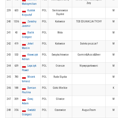
Żory
Maksymilian
239
603
Kuklok
POL
Siemianowice
M
Śląskie
Krzysztof
240
1336
Zaradny
POL
Katowice
TEB EDUKACJA TYCHY
M
Jaromir
241
40
Bialik
POL
Wola
M
Grzegorz
242
419
Jekel
POL
Katowice
Daleko jeszcze?
M
Marcin
243
553
Krawczyk
POL
Świętochłowice
Garmin&Asics&Beer
M
Adrian
244
639
Lapczyk
POL
Orzesze
Niywysportowani
M
Paweł
245
780
Misiek
POL
Ruda Śląska
M
tomasz
246
188
Domian
POL
Górki Wielkie
K
Paulina
247
309
Goraj
POL
Gliwice
M
Adam
248
356
Gwóźdź
POL
Ożarowice
AugusTeam
M
Grzegorz