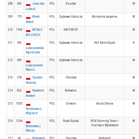
208
432
Jureczka
POL
Knurów
M
Łukasz
209
779
Mirek
POL
Dąbrowa Górnicza
Alchemia biegania
M
Robert
210
1455
WCISŁO
POL
KATOWICE
M
WOJCIECH
211
692
POL
Dąbrowa Górnicza
ING Bank Śląski
K
Łukaszewska
Agnieszka
212
693
POL
Dąbrowa Górnicza
M
Łukaszewski
Marcin
213
278
Gaudyn
POL
Chorzów
M
Andrzej
214
822
Nawrocki
POL
Katowice
M
Norbert
215
1053
POL
Gliwice
Socios Silesia
M
Sienkiewicz
Wojciech
216
1246
POL
Ruda Śląska
NGK Running Team /
M
Truchtacz Mysłowice
Walerowicz
Maciej
217
69
Borkowski
POL
Chorzów
Borkomet
M