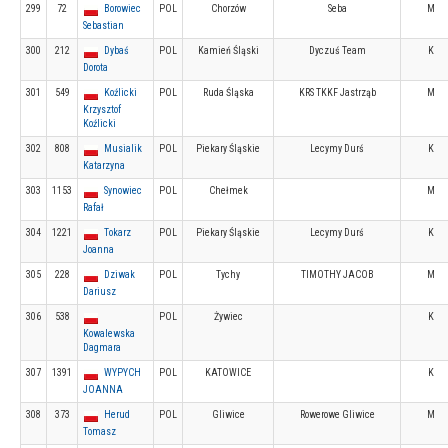
299
72
Borowiec
POL
Chorzów
Seba
M
Sebastian
300
212
Dybaś
POL
Kamień Śląski
Dyczuś Team
K
Dorota
301
549
Koźlicki
POL
Ruda Śląska
KRS TKKF Jastrząb
M
Krzysztof
Koźlicki
302
808
Musialik
POL
Piekary Śląskie
Lecymy Durś
K
Katarzyna
303
1153
Synowiec
POL
Chełmek
M
Rafał
304
1221
Tokarz
POL
Piekary Śląskie
Lecymy Durś
K
Joanna
305
228
Dziwak
POL
Tychy
TIMOTHY JACOB
M
Dariusz
306
538
POL
Żywiec
K
Kowalewska
Dagmara
307
1391
WYPYCH
POL
KATOWICE
K
JOANNA
308
373
Herud
POL
Gliwice
Rowerowe Gliwice
M
Tomasz