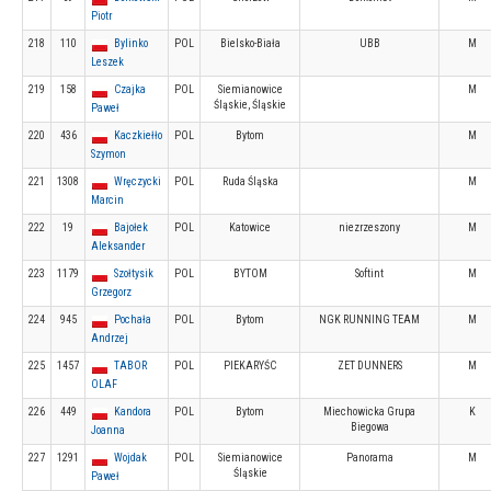
Piotr
218
110
Bylinko
POL
Bielsko-Biała
UBB
M
Leszek
219
158
Czajka
POL
Siemianowice
M
Śląskie, Śląskie
Paweł
220
436
Kaczkiełło
POL
Bytom
M
Szymon
221
1308
Wręczycki
POL
Ruda Śląska
M
Marcin
222
19
Bajołek
POL
Katowice
niezrzeszony
M
Aleksander
223
1179
Szołtysik
POL
BYTOM
Softint
M
Grzegorz
224
945
Pochała
POL
Bytom
NGK RUNNING TEAM
M
Andrzej
225
1457
TABOR
POL
PIEKARYŚC
ZET DUNNERS
M
OLAF
226
449
Kandora
POL
Bytom
Miechowicka Grupa
K
Biegowa
Joanna
227
1291
Wojdak
POL
Siemianowice
Panorama
M
Śląskie
Paweł