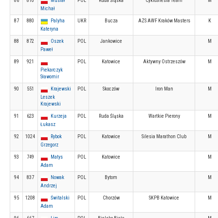
86
810
Musiał
POL
Ruda Śląska
CykloSilesia Team
M
Michał
87
880
Palyha
UKR
Bucza
AZS AWF Kraków Masters
K
Kateryna
88
872
Oszek
POL
Jankowice
M
Paweł
89
921
POL
Katowice
Aktywny Ostrzeszów
M
Piekarczyk
Sławomir
90
551
Krajewski
POL
Skoczów
Iron Man
M
Leszek
Krajewski
91
623
Kurzeja
POL
Ruda Śląska
Wartkie Pierony
M
Łukasz
92
1024
Rybok
POL
Katowice
Silesia Marathon Club
M
Grzegorz
93
749
Matys
POL
Katowice
M
Adam
94
837
Nowak
POL
Bytom
M
Andrzej
95
1208
Świtalski
POL
Chorzów
SKPB Katowice
M
Adam