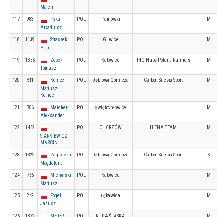
Marcin
117
983
Pyka
POL
Paniówki
M
Arkadiusz
118
1139
Straszek
POL
Gliwice
M
Piotr
119
1355
Zobek
POL
Katowice
ING Hubs Poland Runners
M
Tomasz
120
511
Koniec
POL
Dąbrowa Górnicza
Carbon Silesia Sport
M
Mariusz
Koniec
121
706
Maicher
POL
Świętochłowice
M
Aleksander
122
1452
POL
CHORZÓW
HIENA TEAM
M
SIARKIEWICZ
MARCIN
123
1322
Zagrodzka
POL
Dąbrowa Gornicza
Carbon Silesia Sport
K
Magdalena
124
766
Michalski
POL
Katowice
M
Mariusz
125
242
Fogel
POL
Łękawica
M
Janusz
126
1372
MEJER
POL
RUDA ŚLĄSKA
M