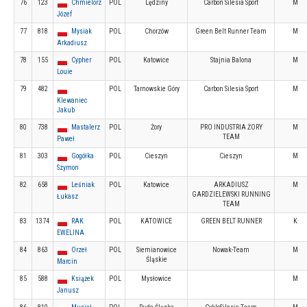
76
123
Chmielorz
POL
Lędziny
Carbon Silesia Sport
M
Józef
77
818
Mysiak
POL
Chorzów
Green Belt Runner Team
M
Arkadiusz
78
155
Cypher
POL
Katowice
Stajnia Balona
M
Louie
79
482
POL
Tarnowskie Góry
Carbon Silesia Sport
M
Klewaniec
Jakub
80
738
Mastalerz
POL
Żory
PRO INDUSTRIA ŻORY
M
TEAM
Paweł
81
303
Gogółka
POL
Cieszyn
Cieszyn
M
Szymon
82
658
Leśniak
POL
Katowice
ARKADIUSZ
M
GARDZIELEWSKI RUNNING
Łukasz
TEAM
83
1374
RAK
POL
KATOWICE
GREEN BELT RUNNER
K
EWELINA
84
863
Orzeł
POL
Siemianowice
Nowak-Team
M
Śląskie
Marcin
85
588
Książek
POL
Mysłowice
M
Janusz