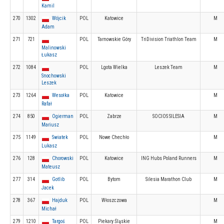
Kamil
270
1302
Wójcik
POL
Katowice
M
Adam
271
721
POL
Tarnowskie Góry
TriDivision Triathlon Team
M
Malinowski
Łukasz
272
1084
POL
Lgota Wielka
Leszek Team
M
Snochowski
Leszek
273
1264
Wesołka
POL
Katowice
M
Rafał
274
850
Ogierman
POL
Zabrze
SOCIOS SILESIA
M
Mariusz
275
1149
Swiatek
POL
Nowe Chechło
M
Lukasz
276
128
Chorowski
POL
Katowice
ING Hubs Poland Runners
M
Mateusz
277
314
Gotlib
POL
Bytom
Silesia Marathon Club
M
Jacek
278
367
Hajduk
POL
Włoszczowa
M
Michał
279
1210
Targoś
POL
Piekary Śląskie
M