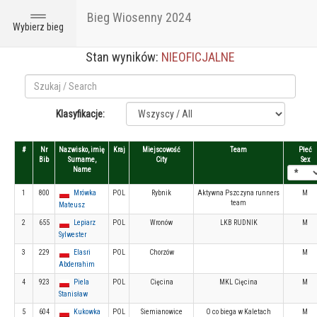
Bieg Wiosenny 2024
Toggle
Wybierz bieg
navigation
Stan wyników:
NIEOFICJALNE
Klasyfikacje:
#
Nr
Nazwisko, imię
Kraj
Miejscowość
Team
Płeć
Bib
Surname,
City
Sex
Name
1
800
Mrówka
POL
Rybnik
Aktywna Pszczyna runners
M
team
Mateusz
2
655
Lepiarz
POL
Wronów
LKB RUDNIK
M
Sylwester
3
229
Elasri
POL
Chorzów
M
Abderrahim
4
923
Piela
POL
Cięcina
MKL Cięcina
M
Stanisław
5
604
Kukowka
POL
Siemianowice
O co biega w Kaletach
M