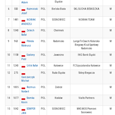
Śląskie
Adam
6
550
Koźmiński
POL
Bielsko Biała
SKL SUCHA BESKIDZKA
M
Józef
7
1481
NOWAK
POL
SOSNOWIEC
NOWAK-TEAM
M
ANDRZEJ
8
1340
Zelech
POL
Chełmek
M
Rafał
9
963
Półrola
POL
Radomsko
LangeTriCoach/Kolarsko-
M
Biegowy Klub Sportowy
Mateusz
Radomsko
10
1158
Szalony
POL
Jaworzno
ING Bank Śląski
M
Piotr
11
1240
Urlik Rafał
POL
Katowice
FC Szyszolandia Katowice
M
12
275
POL
Ruda Śląska
Sklep Biegacza
M
Garczarczyk
Michał
13
1005
Rozmus
POL
Zabrze
M
Norbert
14
1077
Słomka
POL
Kraków
Vialto Partners
M
Kevin
15
1042
SEMPER
POL
SOSNOWIEC
MKS MOS Płomień
M
Sosnowiec
JAN