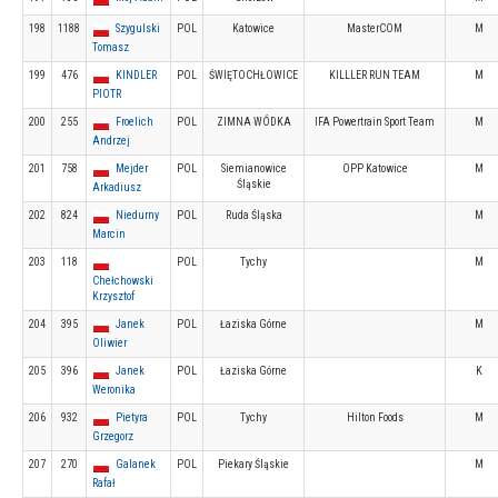
198
1188
Szygulski
POL
Katowice
MasterCOM
M
Tomasz
199
476
KINDLER
POL
ŚWIĘTOCHŁOWICE
KILLLER RUN TEAM
M
PIOTR
200
255
Froelich
POL
ZIMNA WÓDKA
IFA Powertrain Sport Team
M
Andrzej
201
758
Mejder
POL
Siemianowice
OPP Katowice
M
Śląskie
Arkadiusz
202
824
Niedurny
POL
Ruda Śląska
M
Marcin
203
118
POL
Tychy
M
Chełchowski
Krzysztof
204
395
Janek
POL
Łaziska Górne
M
Oliwier
205
396
Janek
POL
Łaziska Górne
K
Weronika
206
932
Pietyra
POL
Tychy
Hilton Foods
M
Grzegorz
207
270
Galanek
POL
Piekary Śląskie
M
Rafał