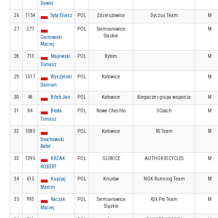
Dawid
26
1154
Syta Eliasz
POL
Zdzieszowice
Dyczuś Team
M
27
277
POL
Siemianowice
M
Slaskie
Garnowski
Maciej
28
713
Majewski
POL
Bytom
M
Tomasz
29
1317
Wyszyński
POL
Katowice
M
Damian
30
48
Bílek Jan
POL
Katowice
Biegacze i grupa wsparcia
M
31
84
Broda
POL
Nowe Chechło
3Coach
M
Tomasz
32
1085
POL
Katowice
RS Team
M
Snochowski
Rafał
33
1395
KRZAK
POL
GLIWICE
AUTHOR BICYCLES
M
ROBERT
34
615
Kupijaj
POL
Knurów
NGK Running Team
M
Marcin
35
993
Raczak
POL
Siemianowice
42k Pro Team
M
Śląskie
Maciej