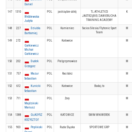
Daniel
147
1310
POL
jastrzębie-zdrój
TL ATHLETICS
K
JASTRZĘBIE/ZAWIERUCHA
Wróblewska
TRAINING ACADEMY
Judyta
148
227
Dziubla
POL
Kamieniec
Socios Silesia/Flytronic Sport
M
Team
Bartłomiej
149
272
POL
Katowice
M
Gałkiewicz
Michał
Gałkiewicz
150
202
Dudek
POL
Pielgrzymowice
M
Grzegorz
151
757
Mazur
POL
Racibórz
M
Sebastian
152
612
Kunicki
POL
Katowice
Badaj.to
M
Sebastian
153
711
POL
Żory
M
Majdziński
Mariusz
154
1388
GŁADYSZ
POL
KATOWICE
SWIM WNIWEREK
M
KRZYSZTOF
155
903
Pepliński
POL
Ruda Śląska
SPORTOWE GRP
M