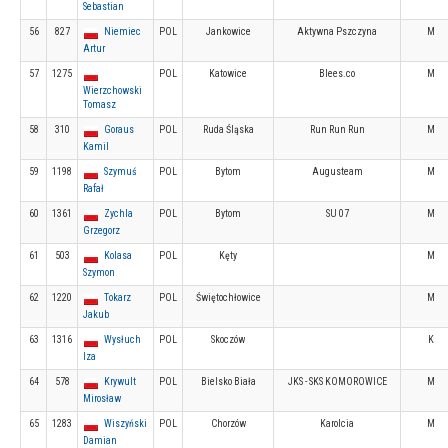
Sebastian
56
827
Niemiec
POL
Jankowice
Aktywna Pszczyna
M
Artur
57
1275
POL
Katowice
Blees.co
M
Wierzchowski
Tomasz
58
310
Goraus
POL
Ruda Śląska
Run Run Run
M
Kamil
59
1198
Szymuś
POL
Bytom
Augusteam
M
Rafał
60
1361
Zychla
POL
Bytom
SU 07
M
Grzegorz
61
503
Kolasa
POL
Kęty
M
Szymon
62
1220
Tokarz
POL
Świętochłowice
M
Jakub
63
1316
Wysłuch
POL
Skoczów
K
Iza
64
578
Krywult
POL
Bielsko Biała
JKS - SKS KOMOROWICE
M
Mirosław
65
1283
Wiszyński
POL
Chorzów
Karolcia
M
Damian