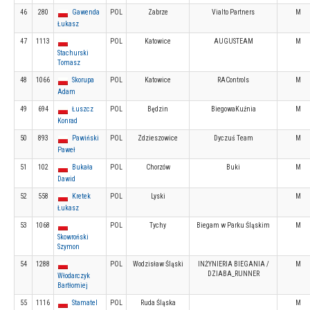
46
280
Gawenda
POL
Zabrze
Vialto Partners
M
Łukasz
47
1113
POL
Katowice
AUGUSTEAM
M
Stachurski
Tomasz
48
1066
Skorupa
POL
Katowice
RAControls
M
Adam
49
694
Łuszcz
POL
Będzin
BiegowaKuźnia
M
Konrad
50
893
Pawiński
POL
Zdzieszowice
Dyczuś Team
M
Paweł
51
102
Bukała
POL
Chorzów
Buki
M
Dawid
52
558
Kretek
POL
Lyski
M
Łukasz
53
1068
POL
Tychy
Biegam w Parku Śląskim
M
Skowroński
Szymon
54
1288
POL
Wodzisław Śląski
INŻYNIERIA BIEGANIA /
M
DZIABA_RUNNER
Włodarczyk
Bartłomiej
55
1116
Stamatel
POL
Ruda Śląska
M