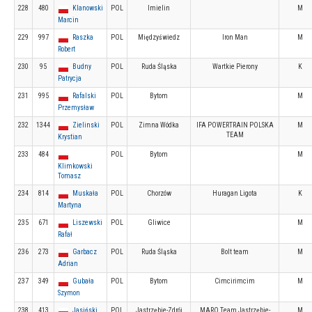
228
480
Klanowski
POL
Imielin
M
Marcin
229
997
Raszka
POL
Międzyświedz
Iron Man
M
Robert
230
95
Budny
POL
Ruda Śląska
Wartkie Pierony
K
Patrycja
231
995
Rafalski
POL
Bytom
M
Przemysław
232
1344
Zielinski
POL
Zimna Wódka
IFA POWERTRAIN POLSKA
M
TEAM
Krystian
233
484
POL
Bytom
M
Klimkowski
Tomasz
234
814
Muskała
POL
Chorzów
Huragan Ligota
K
Martyna
235
671
Liszewski
POL
Gliwice
M
Rafał
236
273
Garbacz
POL
Ruda Śląska
Bolt team
M
Adrian
237
349
Gubała
POL
Bytom
Cimcirimcim
M
Szymon
238
413
Jasiński
POL
Jastrzębie-Zdrój
MARO Team Jastrzębie-
M