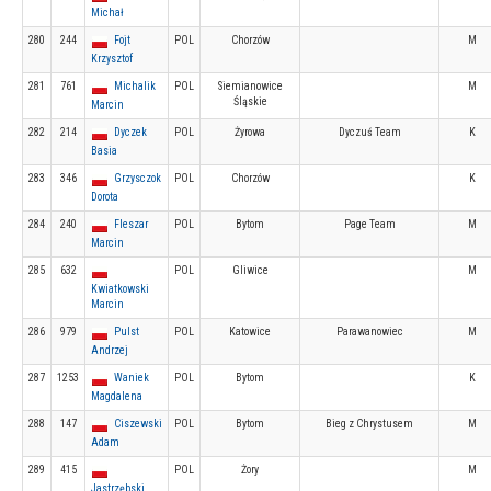
Michał
280
244
Fojt
POL
Chorzów
M
Krzysztof
281
761
Michalik
POL
Siemianowice
M
Śląskie
Marcin
282
214
Dyczek
POL
Żyrowa
Dyczuś Team
K
Basia
283
346
Grzysczok
POL
Chorzów
K
Dorota
284
240
Fleszar
POL
Bytom
Page Team
M
Marcin
285
632
POL
Gliwice
M
Kwiatkowski
Marcin
286
979
Pulst
POL
Katowice
Parawanowiec
M
Andrzej
287
1253
Waniek
POL
Bytom
K
Magdalena
288
147
Ciszewski
POL
Bytom
Bieg z Chrystusem
M
Adam
289
415
POL
Żory
M
Jastrzębski