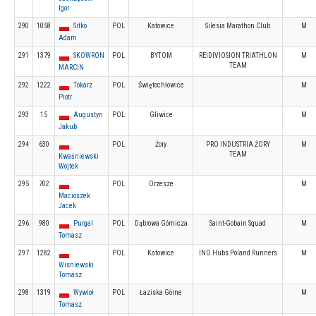
Igor
290
1058
Sitko
POL
Katowice
Silesia Marathon Club
M
Adam
291
1379
SKOWRON
POL
BYTOM
REIDIVIOSION TRIATHLON
M
TEAM
MARCIN
292
1222
Tokarz
POL
Świętochłowice
M
Piotr
293
15
Augustyn
POL
Gliwice
M
Jakub
294
630
POL
Żory
PRO INDUSTRIA ŻORY
M
TEAM
Kwaśniewski
Wojtek
295
702
POL
Orzesze
M
Macioszek
Jacek
296
980
Purgal
POL
Dąbrowa Górnicza
Saint-Gobain Squad
M
Tomasz
297
1282
POL
Katowice
ING Hubs Poland Runners
M
Wisniewski
Tomasz
298
1319
Wywioł
POL
Łaziska Górne
M
Tomasz