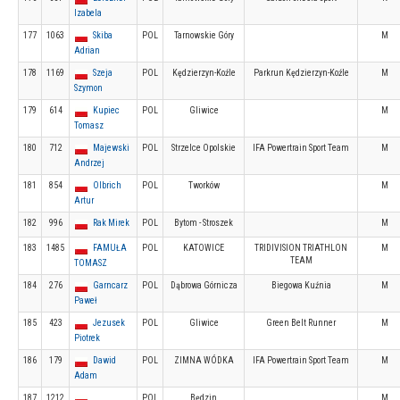
Izabela
177
1063
Skiba
POL
Tarnowskie Góry
M
Adrian
178
1169
Szeja
POL
Kędzierzyn-Koźle
Parkrun Kędzierzyn-Koźle
M
Szymon
179
614
Kupiec
POL
Gliwice
M
Tomasz
180
712
Majewski
POL
Strzelce Opolskie
IFA Powertrain Sport Team
M
Andrzej
181
854
Olbrich
POL
Tworków
M
Artur
182
996
Rak Mirek
POL
Bytom - Stroszek
M
183
1485
FAMUŁA
POL
KATOWICE
TRIDIVISION TRIATHLON
M
TEAM
TOMASZ
184
276
Garncarz
POL
Dąbrowa Górnicza
Biegowa Kuźnia
M
Paweł
185
423
Jezusek
POL
Gliwice
Green Belt Runner
M
Piotrek
186
179
Dawid
POL
ZIMNA WÓDKA
IFA Powertrain Sport Team
M
Adam
187
1212
POL
Będzin
M