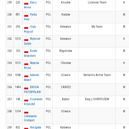
259
220
Dyrcz
POL
Knurów
Lisieński Team
K
Anna
260
881
Pałka
POL
Kraków
M
Piotr
261
296
Głąb
POL
Katowice
My Team
M
August
262
1313
Wyleciał
POL
Katowice
K
Dorota
263
106
Burda
POL
Wygiełzów
M
Sebastian
264
1012
Różycka
POL
Chorzów
K
Anna
265
1048
Sidorski
POL
Gliwice
Stellantis Active Team
M
Robert
266
1484
BRODA
POL
ZABRZE
M
PRZEMYSŁAW
267
148
Ciszewski
POL
Bytom
Bieg z CHRYSTUSEM
M
Krzysztof
268
1354
POL
Gliwice
M
Ziółkowski
Grzegorz
269
832
Niezgoda
POL
Katowice
M