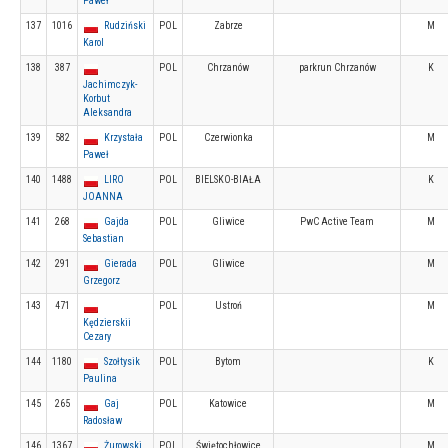
Paweł
137
1016
Rudziński
POL
Zabrze
M
Karol
138
387
POL
Chrzanów
parkrun Chrzanów
K
Jachimczyk-
Korbut
Aleksandra
139
582
Krzystała
POL
Czerwionka
M
Paweł
140
1488
LIRO
POL
BIELSKO-BIAŁA
K
JOANNA
141
268
Gajda
POL
Gliwice
PwC Active Team
M
Sebastian
142
291
Gierada
POL
Gliwice
M
Grzegorz
143
471
POL
Ustroń
M
Kędzierskii
Cezary
144
1180
Szołtysik
POL
Bytom
K
Paulina
145
265
Gaj
POL
Katowice
M
Radosław
146
1367
Żurowski
POL
Świętochłowice
M