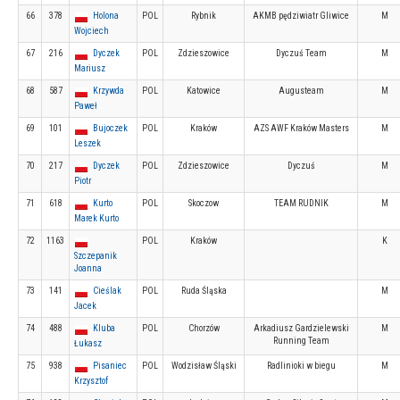
66
378
Holona
POL
Rybnik
AKMB pędziwiatr Gliwice
M
Wojciech
67
216
Dyczek
POL
Zdzieszowice
Dyczuś Team
M
Mariusz
68
587
Krzywda
POL
Katowice
Augusteam
M
Paweł
69
101
Bujoczek
POL
Kraków
AZS AWF Kraków Masters
M
Leszek
70
217
Dyczek
POL
Zdzieszowice
Dyczuś
M
Piotr
71
618
Kurto
POL
Skoczow
TEAM RUDNIK
M
Marek Kurto
72
1163
POL
Kraków
K
Szczepanik
Joanna
73
141
Cieślak
POL
Ruda Śląska
M
Jacek
74
488
Kluba
POL
Chorzów
Arkadiusz Gardzielewski
M
Running Team
Łukasz
75
938
Pisaniec
POL
Wodzisław Śląski
Radlinioki w biegu
M
Krzysztof