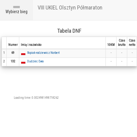
VIII UKIEL Olsztyn Półmaraton
Toggle
Wybierz bieg
navigation
Tabela DNF
Czas
Czas
Numer
Imię i nazwisko
10KM
brutto
netto
1
69
Ropiak-rodziewicz Norbert
-
-
-
2
132
Dudziec Ewa
-
-
-
Loading time: 0.0024981498718262