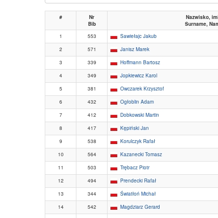
#
Nr
Nazwisko, im
Bib
Surname, Na
1
553
Sawiełajc Jakub
2
571
Janisz Marek
3
339
Hoffmann Bartosz
4
349
Jopkiewicz Karol
5
381
Owczarek Krzysztof
6
432
Ogłoblin Adam
7
412
Dobkowski Martin
8
417
Kępiński Jan
9
538
Korulczyk Rafał
10
564
Kazanecki Tomasz
11
503
Trębacz Piotr
12
494
Prendecki Rafał
13
344
Światłoń Michał
14
542
Magdziarz Gerard