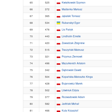
65
525
Kwiatkowski Szymon
66
372
Maślanka Mariusz
67
365
Jąkalski Tomasz
68
534
Rubanskyi Egor
69
476
Lis Patryk
70
443
Lindholm Emelie
71
420
Zawadzak Zbigniew
72
515
Traczyński Mateusz
73
321
Przymus Ziemowit
74
496
Mazurkevich Artsiom
75
342
Dąbrowski Dawid
76
504
Kopańska-Matoszko Kinga
77
428
Bujanowicz Marek
78
502
Litwiniuk Edyta
79
377
Rozwadowski Adam
80
582
Jarliński Michał
81
466
Kula Krzysztof