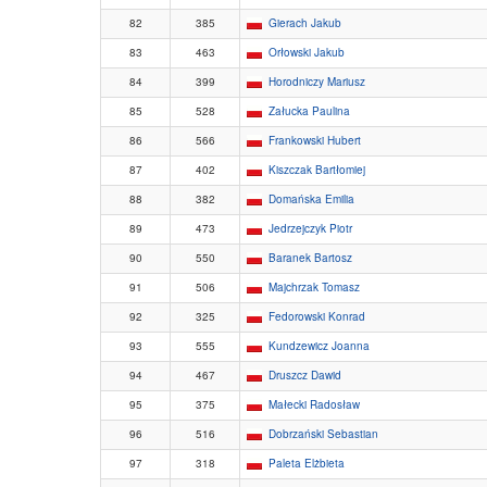
82
385
Gierach Jakub
83
463
Orłowski Jakub
84
399
Horodniczy Mariusz
85
528
Załucka Paulina
86
566
Frankowski Hubert
87
402
Kiszczak Bartłomiej
88
382
Domańska Emilia
89
473
Jedrzejczyk Piotr
90
550
Baranek Bartosz
91
506
Majchrzak Tomasz
92
325
Fedorowski Konrad
93
555
Kundzewicz Joanna
94
467
Druszcz Dawid
95
375
Małecki Radosław
96
516
Dobrzański Sebastian
97
318
Paleta Elżbieta