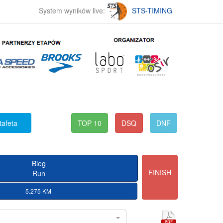
System wyników live:
STS-TIMING
tafeta
TOP 10
DSQ
DNF
Bieg
FINISH
Run
5.275 KM
l