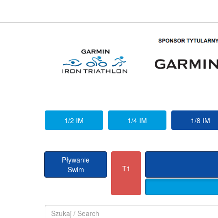
1/2 IM
1/4 IM
1/8 IM
Pływanie
T1
Swim