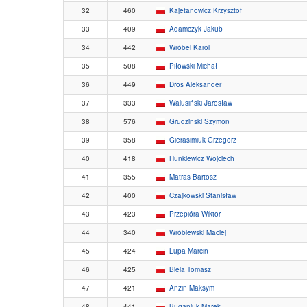
32
460
Kajetanowicz Krzysztof
33
409
Adamczyk Jakub
34
442
Wróbel Karol
35
508
Piłowski Michał
36
449
Dros Aleksander
37
333
Walusiński Jarosław
38
576
Grudzinski Szymon
39
358
Gierasimiuk Grzegorz
40
418
Hunkiewicz Wojciech
41
355
Matras Bartosz
42
400
Czajkowski Stanisław
43
423
Przepióra Wiktor
44
340
Wróblewski Maciej
45
424
Lupa Marcin
46
425
Biela Tomasz
47
421
Anzin Maksym
48
441
Buganiuk Marek