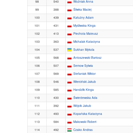
98
540
Woźniak Anna
99
388
Śliwka Maciej
100
439
Kałużny Adam
101
431
Myśliwska Kinga
102
413
Piechota Mateusz
103
363
Michalak Katarzyna
104
537
Sukhan Mykola
105
568
Antoszewski Bartosz
106
507
Semow Sylwia
107
569
Stefaniak Wiktor
108
546
Wierciński Jakub
109
585
Handzlik Kinga
110
430
Świerżewska Ada
111
392
Wójcik Jakub
112
493
Kopańska Katarzyna
113
584
Makowski Robert
114
492
Czako Andras