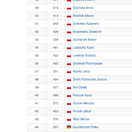
49
514
Giżyńska Anna
50
414
Robiński Marcin
51
545
Golemiec Kazimierz
52
426
Kasprowicz Sławomir
53
334
Szymanek Adrian
54
491
Lubaszka Karol
55
422
Lewiński Andrzej
56
450
Grodecki Przemysław
57
331
Rainko Jerzy
58
434
Żmich-Fórmaniak Joanna
59
327
Beil Dawid
60
499
Pietrzak Karol
61
572
Korycki Mieszko
62
453
Prusak Jakub
63
376
Wiatr Michał
64
557
Kazmierczak Feliks