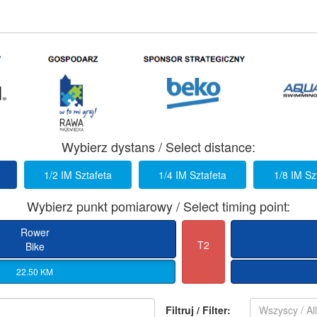
Wybierz dystans / Select distance:
1/2 IM Sztafeta
1/4 IM Sztafeta
1/8 IM Sz
Wybierz punkt pomiarowy / Select timing point:
Rower
T2
Bike
22.50 KM
Filtruj / Filter:
Wszyscy / Al