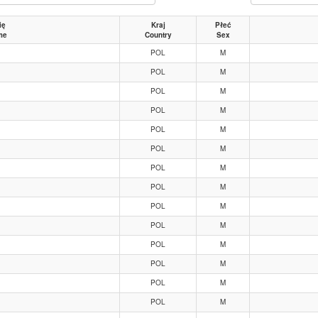
ię
Kraj
Płeć
me
Country
Sex
POL
M
POL
M
POL
M
POL
M
POL
M
POL
M
POL
M
POL
M
POL
M
POL
M
POL
M
POL
M
POL
M
POL
M