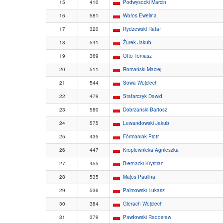
15
410
Podwysocki Marcin
16
581
Wołos Ewelina
17
320
Rydzewski Rafał
18
541
Żurek Jakub
19
369
Otto Tomasz
20
511
Romański Maciej
21
544
Sowa Wojciech
22
479
Stafarczyk Dawid
23
580
Dobrzański Bartosz
24
575
Lewandowski Jakub
25
435
Fórmaniak Piotr
26
447
Kropiewnicka Agnieszka
27
455
Biernacki Krystian
28
535
Majos Paulina
29
536
Palmowski Łukasz
30
384
Gierach Wojciech
31
379
Pawłowski Radosław