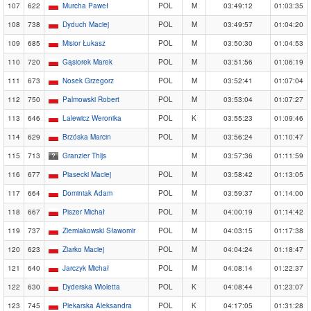
107
622
Murcha Paweł
POL
M
03:49:12
01:03:35
108
738
Dyduch Maciej
POL
M
03:49:57
01:04:20
109
685
Misior Łukasz
POL
M
03:50:30
01:04:53
110
720
Gąsiorek Marek
POL
M
03:51:56
01:06:19
111
673
Nosek Grzegorz
POL
M
03:52:41
01:07:04
112
750
Palmowski Robert
POL
M
03:53:04
01:07:27
113
646
Lalewicz Weronika
POL
K
03:55:23
01:09:46
114
629
Brzóska Marcin
POL
M
03:56:24
01:10:47
115
713
Granzier Thijs
M
03:57:36
01:11:59
116
677
Piasecki Maciej
POL
M
03:58:42
01:13:05
117
664
Dominiak Adam
POL
M
03:59:37
01:14:00
118
667
Piszer Michał
POL
M
04:00:19
01:14:42
119
737
Ziemiakowski Sławomir
POL
M
04:03:15
01:17:38
120
623
Ziarko Maciej
POL
M
04:04:24
01:18:47
121
640
Jarczyk Michał
POL
M
04:08:14
01:22:37
122
630
Dyderska Wioletta
POL
K
04:08:44
01:23:07
123
745
Piekarska Aleksandra
POL
K
04:17:05
01:31:28