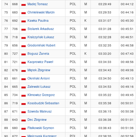
74
668
Madej Tomasz
POL
M
03:29:49
00:44:12
75
683
Chmielewski Marcin
POL
M
03:29:53
00:44:16
76
692
Kawka Paulina
POL
K
03:31:07
00:45:30
77
706
Stolarek Arkadiusz
POL
M
03:31:28
00:45:51
78
718
Kralczyński Łukasz
POL
M
03:32:28
00:46:51
79
656
Grodomiński Hubert
POL
M
03:32:35
00:46:58
80
727
Bogusz Żaneta
POL
K
03:33:20
00:47:43
81
721
Kacprowicz Paweł
POL
M
03:34:33
00:48:56
82
676
Miętek Zbigniew
POL
M
03:34:43
00:49:06
83
661
Okniński Antoni
POL
M
03:34:50
00:49:13
84
665
Zalewski Łukasz
POL
M
03:34:53
00:49:16
85
734
Klimowicz Grzegorz
POL
M
03:35:22
00:49:45
86
719
Kosobudzki Sebastian
POL
M
03:35:38
00:50:01
87
671
Szweda Mateusz
POL
M
03:36:15
00:50:38
88
643
Dec Zbigniew
POL
M
03:36:38
00:51:01
89
680
Flisikowski Szymon
POL
M
03:36:43
00:51:06
90
672
Mielczarek Kazimierz
POL
M
03:38:35
00:52:58