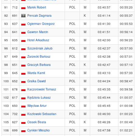
91
712
Marek Robert
POL
M
03:40:57
00:55:20
92
691
Pencak Dagmara
K
03:41:14
00:55:37
93
637
Ogierman Grzegorz
POL
M
03:41:30
00:55:53
94
641
Gawron Marcin
POL
M
03:41:51
00:56:14
95
635
Hotel Arkadiusz
POL
M
03:42:00
00:56:23
96
612
Szcześniak Jakub
POL
M
03:42:37
00:57:00
97
649
Zarzecki Bartosz
POL
M
03:42:38
00:57:01
98
651
Graczyk Barbara
POL
K
03:42:47
00:57:10
99
645
Warda Kamil
POL
M
03:43:10
00:57:33
100
652
Gralka Dawid
POL
M
03:44:24
00:58:47
101
678
Kaczorowski Tomasz
POL
M
03:45:35
00:59:58
102
617
Kędziora Łukasz
POL
M
03:45:44
01:00:07
103
650
Więcław Artur
POL
M
03:45:45
01:00:08
104
732
Kozłowski Sebastian
POL
M
03:46:00
01:00:23
105
627
Ciosek Beata
POL
K
03:46:26
01:00:49
106
699
Cynkier Mieszko
POL
M
03:47:58
01:02:21