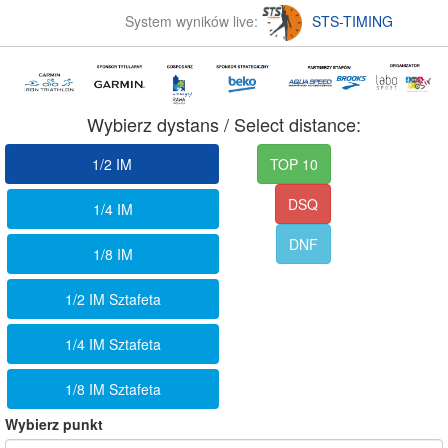
System wyników live:
STS-TIMING
Wybierz dystans / Select distance:
1/2 IM
TOP 10
DSQ
1/4 IM
DNF
1/8 IM
1/2 IM Sztafeta
1/4 IM Sztafeta
1/8 IM Sztafeta
Wybierz punkt