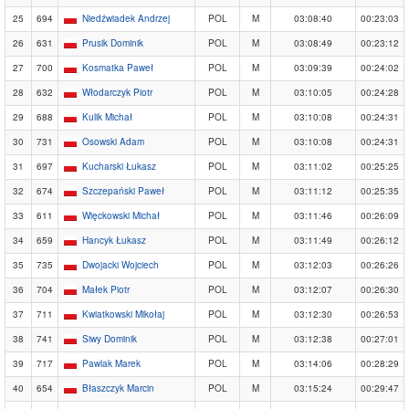
25
694
Niedźwiadek Andrzej
POL
M
03:08:40
00:23:03
26
631
Prusik Dominik
POL
M
03:08:49
00:23:12
27
700
Kosmatka Paweł
POL
M
03:09:39
00:24:02
28
632
Włodarczyk Piotr
POL
M
03:10:05
00:24:28
29
688
Kulik Michał
POL
M
03:10:08
00:24:31
30
731
Osowski Adam
POL
M
03:10:08
00:24:31
31
697
Kucharski Łukasz
POL
M
03:11:02
00:25:25
32
674
Szczepański Paweł
POL
M
03:11:12
00:25:35
33
611
Więckowski Michał
POL
M
03:11:46
00:26:09
34
659
Hancyk Łukasz
POL
M
03:11:49
00:26:12
35
735
Dwojacki Wojciech
POL
M
03:12:03
00:26:26
36
704
Małek Piotr
POL
M
03:12:07
00:26:30
37
711
Kwiatkowski Mikołaj
POL
M
03:12:30
00:26:53
38
741
Siwy Dominik
POL
M
03:12:38
00:27:01
39
717
Pawlak Marek
POL
M
03:14:06
00:28:29
40
654
Błaszczyk Marcin
POL
M
03:15:24
00:29:47