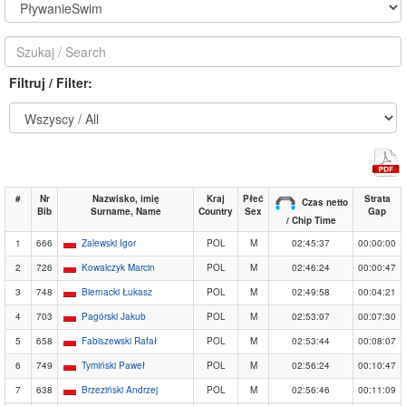
Filtruj / Filter:
#
Nr
Nazwisko, imię
Kraj
Płeć
Strata
Czas netto
Bib
Surname, Name
Country
Sex
Gap
/ Chip Time
1
666
Zalewski Igor
POL
M
02:45:37
00:00:00
2
726
Kowalczyk Marcin
POL
M
02:46:24
00:00:47
3
748
Biernacki Łukasz
POL
M
02:49:58
00:04:21
4
703
Pagórski Jakub
POL
M
02:53:07
00:07:30
5
658
Fabiszewski Rafał
POL
M
02:53:44
00:08:07
6
749
Tymiński Paweł
POL
M
02:56:24
00:10:47
7
638
Brzeziński Andrzej
POL
M
02:56:46
00:11:09