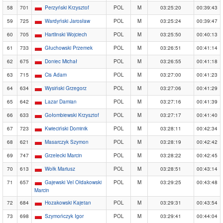
58
701
Perzyński Krzysztof
POL
M
03:25:20
00:39:43
59
725
Wardyński Jarosław
POL
M
03:25:24
00:39:47
60
705
Hartlinski Wojciech
POL
M
03:25:50
00:40:13
61
733
Głuchowski Przemek
POL
M
03:26:51
00:41:14
62
675
Doniec Michał
POL
M
03:26:55
00:41:18
63
715
Cis Adam
POL
M
03:27:00
00:41:23
64
634
Wysiński Grzegorz
POL
M
03:27:06
00:41:29
65
642
Lazar Damian
POL
M
03:27:16
00:41:39
66
633
Gołombiewski Krzysztof
POL
M
03:27:17
00:41:40
67
723
Kwieciński Dominik
POL
M
03:28:11
00:42:34
68
621
Masarczyk Szymon
POL
M
03:28:19
00:42:42
69
747
Grzelecki Marcin
POL
M
03:28:22
00:42:45
70
613
Wołk Mariusz
POL
M
03:28:51
00:43:14
71
657
Gajewski Vel Ołdakowski
POL
M
03:29:25
00:43:48
Marcin
72
684
Hozakowski Kajetan
POL
M
03:29:31
00:43:54
73
698
Szymończyk Igor
POL
M
03:29:41
00:44:04