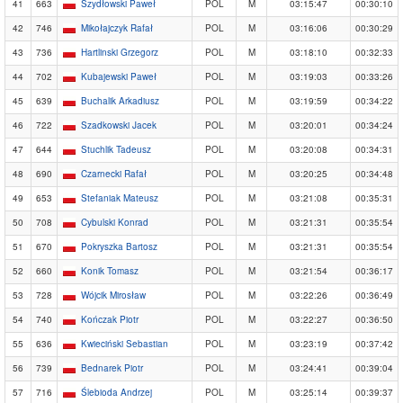
41
663
Szydłowski Paweł
POL
M
03:15:47
00:30:10
42
746
Mikołajczyk Rafał
POL
M
03:16:06
00:30:29
43
736
Hartlinski Grzegorz
POL
M
03:18:10
00:32:33
44
702
Kubajewski Paweł
POL
M
03:19:03
00:33:26
45
639
Buchalik Arkadiusz
POL
M
03:19:59
00:34:22
46
722
Szadkowski Jacek
POL
M
03:20:01
00:34:24
47
644
Stuchlik Tadeusz
POL
M
03:20:08
00:34:31
48
690
Czarnecki Rafał
POL
M
03:20:25
00:34:48
49
653
Stefaniak Mateusz
POL
M
03:21:08
00:35:31
50
708
Cybulski Konrad
POL
M
03:21:31
00:35:54
51
670
Pokryszka Bartosz
POL
M
03:21:31
00:35:54
52
660
Konik Tomasz
POL
M
03:21:54
00:36:17
53
728
Wójcik Mirosław
POL
M
03:22:26
00:36:49
54
740
Kończak Piotr
POL
M
03:22:27
00:36:50
55
636
Kwieciński Sebastian
POL
M
03:23:19
00:37:42
56
739
Bednarek Piotr
POL
M
03:24:41
00:39:04
57
716
Ślebioda Andrzej
POL
M
03:25:14
00:39:37