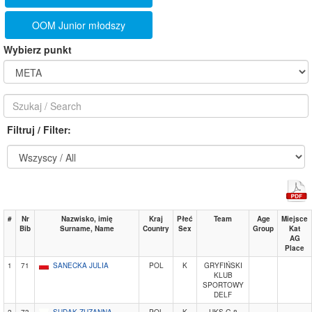
OOM Junior młodszy
Wybierz punkt
Filtruj / Filter:
#
Nr
Nazwisko, imię
Kraj
Płeć
Team
Age
Miejsce
Bib
Surname, Name
Country
Sex
Group
Kat
AG
Place
1
71
SANECKA JULIA
POL
K
GRYFIŃSKI
KLUB
SPORTOWY
DELF