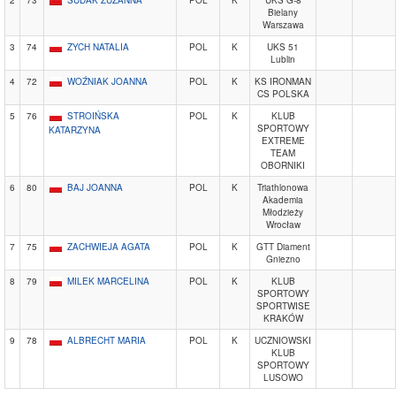
2
73
SUDAK ZUZANNA
POL
K
UKS G-8
Bielany
Warszawa
3
74
ZYCH NATALIA
POL
K
UKS 51
Lublin
4
72
WOŹNIAK JOANNA
POL
K
KS IRONMAN
CS POLSKA
5
76
STROIŃSKA
POL
K
KLUB
SPORTOWY
KATARZYNA
EXTREME
TEAM
OBORNIKI
6
80
BAJ JOANNA
POL
K
Triathlonowa
Akademia
Młodzieży
Wrocław
7
75
ZACHWIEJA AGATA
POL
K
GTT Diament
Gniezno
8
79
MILEK MARCELINA
POL
K
KLUB
SPORTOWY
SPORTWISE
KRAKÓW
9
78
ALBRECHT MARIA
POL
K
UCZNIOWSKI
KLUB
SPORTOWY
LUSOWO