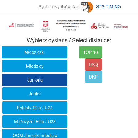
System wyników live:
STS-TIMING
Wybierz dystans / Select distance:
Młodziczki
TOP 10
DSQ
Młodzicy
DNF
Juniorki
Junior
Kobiety Elita / U23
Mężczyźni Elita / U23
OOM Juniorki młodsze