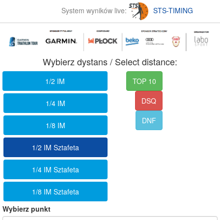
System wyników live:
STS-TIMING
Wybierz dystans / Select distance:
1/2 IM
TOP 10
DSQ
1/4 IM
DNF
1/8 IM
1/2 IM Sztafeta
1/4 IM Sztafeta
1/8 IM Sztafeta
Wybierz punkt