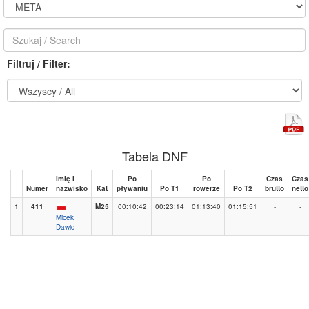
Filtruj / Filter:
Tabela DNF
Imię i
Po
Po
Czas
Czas
Numer
nazwisko
Kat
pływaniu
Po T1
rowerze
Po T2
brutto
netto
1
411
M25
00:10:42
00:23:14
01:13:40
01:15:51
-
-
Micek
Dawid