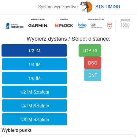
System wyników live:
STS-TIMING
Wybierz dystans / Select distance:
1/2 IM
TOP 10
DSQ
1/4 IM
DNF
1/8 IM
1/2 IM Sztafeta
1/4 IM Sztafeta
1/8 IM Sztafeta
Wybierz punkt