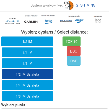
System wyników live:
STS-TIMING
Wybierz dystans / Select distance:
1/2 IM
TOP 10
DSQ
1/4 IM
DNF
1/8 IM
1/2 IM Sztafeta
1/4 IM Sztafeta
1/8 IM Sztafeta
Wybierz punkt