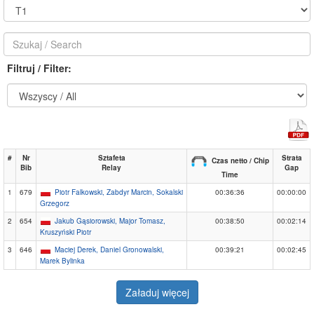
Filtruj / Filter:
#
Nr
Sztafeta
Strata
Czas netto / Chip
Bib
Relay
Gap
Time
1
679
Piotr Falkowski, Zabdyr Marcin, Sokalski
00:36:36
00:00:00
Grzegorz
2
654
Jakub Gąsiorowski, Major Tomasz,
00:38:50
00:02:14
Kruszyński Piotr
3
646
Maciej Derek, Daniel Gronowalski,
00:39:21
00:02:45
Marek Bylinka
Załaduj więcej