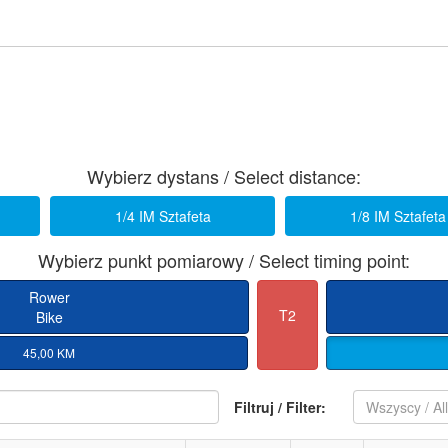
Wybierz dystans / Select distance:
1/4 IM Sztafeta
1/8 IM Sztafeta
Wybierz punkt pomiarowy / Select timing point:
Rower
T2
Bike
45,00 KM
Filtruj / Filter:
Wszyscy / Al