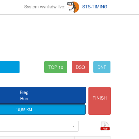
System wyników live:
STS-TIMING
TOP 10
DSQ
DNF
Bieg
FINISH
Run
10,55 KM
l