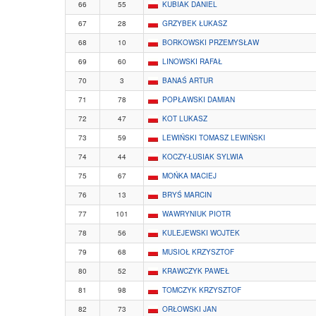
66
55
KUBIAK DANIEL
67
28
GRZYBEK ŁUKASZ
68
10
BORKOWSKI PRZEMYSŁAW
69
60
LINOWSKI RAFAŁ
70
3
BANAŚ ARTUR
71
78
POPŁAWSKI DAMIAN
72
47
KOT LUKASZ
73
59
LEWIŃSKI TOMASZ LEWIŃSKI
74
44
KOCZY-ŁUSIAK SYLWIA
75
67
MOŃKA MACIEJ
76
13
BRYŚ MARCIN
77
101
WAWRYNIUK PIOTR
78
56
KULEJEWSKI WOJTEK
79
68
MUSIOŁ KRZYSZTOF
80
52
KRAWCZYK PAWEŁ
81
98
TOMCZYK KRZYSZTOF
82
73
ORŁOWSKI JAN