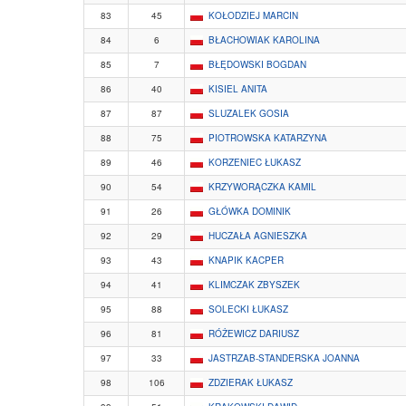
83
45
KOŁODZIEJ MARCIN
84
6
BŁACHOWIAK KAROLINA
85
7
BŁĘDOWSKI BOGDAN
86
40
KISIEL ANITA
87
87
SLUZALEK GOSIA
88
75
PIOTROWSKA KATARZYNA
89
46
KORZENIEC ŁUKASZ
90
54
KRZYWORĄCZKA KAMIL
91
26
GŁÓWKA DOMINIK
92
29
HUCZAŁA AGNIESZKA
93
43
KNAPIK KACPER
94
41
KLIMCZAK ZBYSZEK
95
88
SOLECKI ŁUKASZ
96
81
RÓŻEWICZ DARIUSZ
97
33
JASTRZAB-STANDERSKA JOANNA
98
106
ZDZIERAK ŁUKASZ