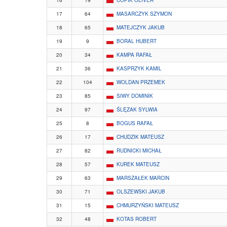
16
19
COPIK OLIVER
17
64
MASARCZYK SZYMON
18
65
MATEJCZYK JAKUB
19
9
BORAL HUBERT
20
34
KAMPA RAFAŁ
21
36
KASPRZYK KAMIL
22
104
WOLDAN PRZEMEK
23
85
SIWY DOMINIK
24
97
ŚLĘZAK SYLWIA
25
8
BOGUS RAFAŁ
26
17
CHUDZIK MATEUSZ
27
82
RUDNICKI MICHAŁ
28
57
KUREK MATEUSZ
29
63
MARSZAŁEK MARCIN
30
71
OLSZEWSKI JAKUB
31
15
CHMURZYŃSKI MATEUSZ
32
48
KOTAS ROBERT