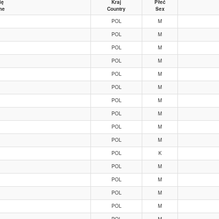
ię
Kraj
Płeć
me
Country
Sex
POL
M
POL
M
POL
M
POL
M
POL
M
POL
M
POL
M
POL
M
POL
M
POL
M
POL
K
POL
M
POL
M
POL
M
POL
M