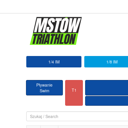
1/4 IM
1/8 IM
Pływanie
T1
Swim