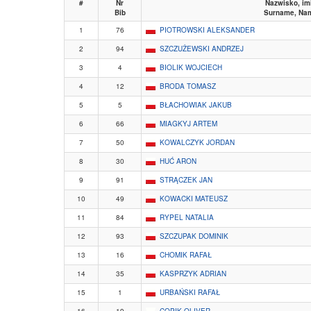
#
Nr
Nazwisko, im
Bib
Surname, Na
1
76
PIOTROWSKI ALEKSANDER
2
94
SZCZUŻEWSKI ANDRZEJ
3
4
BIOLIK WOJCIECH
4
12
BRODA TOMASZ
5
5
BŁACHOWIAK JAKUB
6
66
MIAGKYJ ARTEM
7
50
KOWALCZYK JORDAN
8
30
HUĆ ARON
9
91
STRĄCZEK JAN
10
49
KOWACKI MATEUSZ
11
84
RYPEL NATALIA
12
93
SZCZUPAK DOMINIK
13
16
CHOMIK RAFAŁ
14
35
KASPRZYK ADRIAN
15
1
URBAŃSKI RAFAŁ