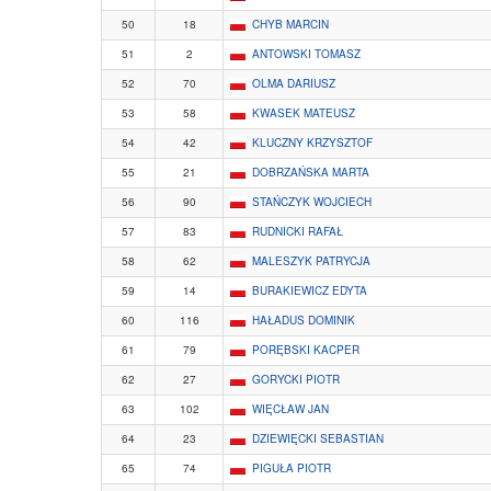
50
18
CHYB MARCIN
51
2
ANTOWSKI TOMASZ
52
70
OLMA DARIUSZ
53
58
KWASEK MATEUSZ
54
42
KLUCZNY KRZYSZTOF
55
21
DOBRZAŃSKA MARTA
56
90
STAŃCZYK WOJCIECH
57
83
RUDNICKI RAFAŁ
58
62
MALESZYK PATRYCJA
59
14
BURAKIEWICZ EDYTA
60
116
HAŁADUS DOMINIK
61
79
PORĘBSKI KACPER
62
27
GORYCKI PIOTR
63
102
WIĘCŁAW JAN
64
23
DZIEWIĘCKI SEBASTIAN
65
74
PIGUŁA PIOTR