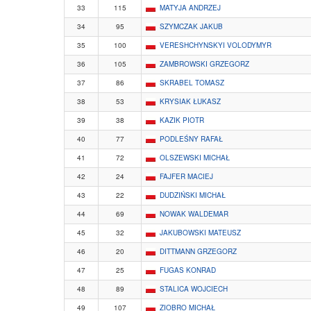
33
115
MATYJA ANDRZEJ
34
95
SZYMCZAK JAKUB
35
100
VERESHCHYNSKYI VOLODYMYR
36
105
ZAMBROWSKI GRZEGORZ
37
86
SKRABEL TOMASZ
38
53
KRYSIAK ŁUKASZ
39
38
KAZIK PIOTR
40
77
PODLEŚNY RAFAŁ
41
72
OLSZEWSKI MICHAŁ
42
24
FAJFER MACIEJ
43
22
DUDZIŃSKI MICHAŁ
44
69
NOWAK WALDEMAR
45
32
JAKUBOWSKI MATEUSZ
46
20
DITTMANN GRZEGORZ
47
25
FUGAS KONRAD
48
89
STALICA WOJCIECH
49
107
ZIOBRO MICHAŁ