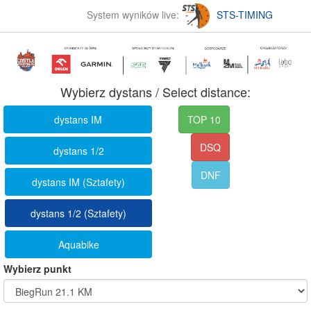
System wyników live:
STS-TIMING
Wybierz dystans / Select distance:
dystans IM
TOP 10
DSQ
dystans 1/2
DNF
dystans IM (Sztafety)
dystans 1/2 (Sztafety)
Aquabike
Wybierz punkt