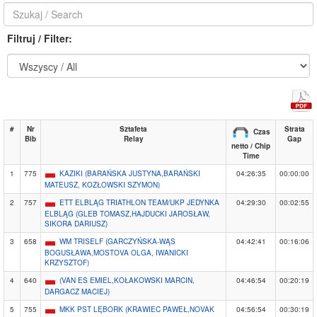
Filtruj / Filter:
#
Nr
Sztafeta
Strata
Czas
Bib
Relay
Gap
netto / Chip
Time
1
775
KAZIKI (BARAŃSKA JUSTYNA,BARAŃSKI
04:26:35
00:00:00
MATEUSZ, KOZŁOWSKI SZYMON)
2
757
ETT ELBLĄG TRIATHLON TEAM/UKP JEDYNKA
04:29:30
00:02:55
ELBLĄG (GLEB TOMASZ,HAJDUCKI JAROSŁAW,
SIKORA DARIUSZ)
3
658
WM TRISELF (GARCZYŃSKA-WĄS
04:42:41
00:16:06
BOGUSŁAWA,MOSTOVA OLGA, IWANICKI
KRZYSZTOF)
4
640
(VAN ES EMIEL,KOŁAKOWSKI MARCIN,
04:46:54
00:20:19
DARGACZ MACIEJ)
5
755
MKK PST LĘBORK (KRAWIEC PAWEŁ,NOVAK
04:56:54
00:30:19