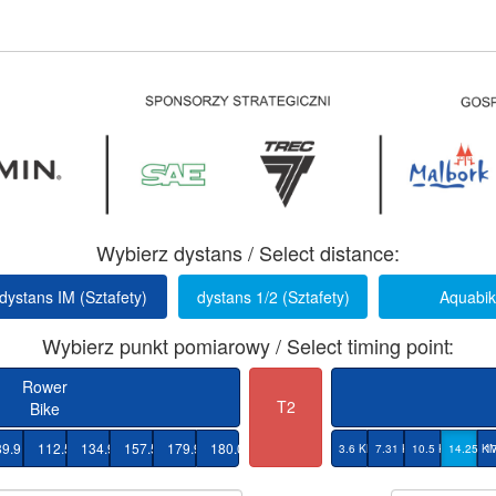
Wybierz dystans / Select distance:
dystans IM (Sztafety)
dystans 1/2 (Sztafety)
Aquabi
Wybierz punkt pomiarowy / Select timing point:
Rower
T2
Bike
M
89.9 KM
112.5 KM
134.9 KM
157.5 KM
179.9 KM
180.0 KM
3.6 KM
7.31 KM
10.5 KM
14.25 K
1