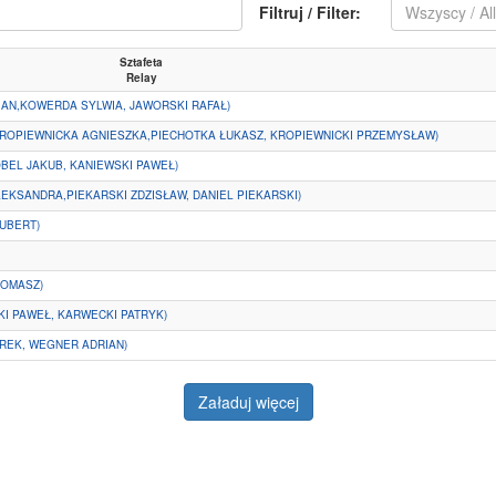
Filtruj / Filter:
Wszyscy / Al
Sztafeta
Relay
IAN,KOWERDA SYLWIA, JAWORSKI RAFAŁ)
ROPIEWNICKA AGNIESZKA,PIECHOTKA ŁUKASZ, KROPIEWNICKI PRZEMYSŁAW)
EL JAKUB, KANIEWSKI PAWEŁ)
LEKSANDRA,PIEKARSKI ZDZISŁAW, DANIEL PIEKARSKI)
UBERT)
TOMASZ)
I PAWEŁ, KARWECKI PATRYK)
REK, WEGNER ADRIAN)
Załaduj więcej