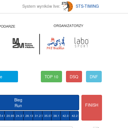
System wyników live:
STS-TIMING
ke
TOP 10
DSQ
DNF
Bieg
FINISH
Run
M
7.4 KM
20.95 KM
24.3 KM
28.13 KM
31.2 KM
35.07 KM
38.1 KM
42.0 KM
42.2 KM