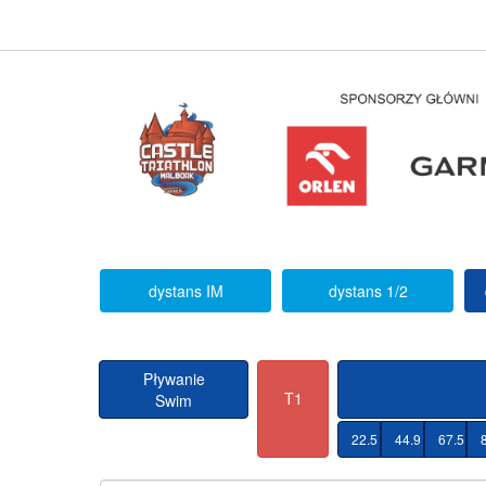
dystans IM
dystans 1/2
Pływanie
T1
Swim
22.5 KM
44.9 KM
67.5 K