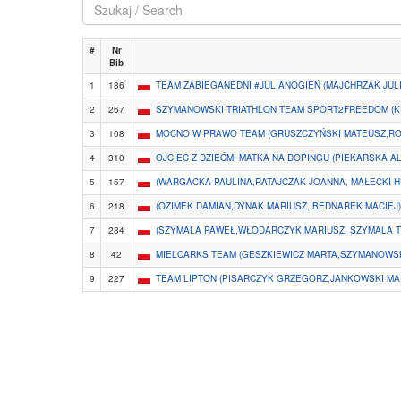
#
Nr
Bib
1
186
TEAM ZABIEGANEDNI #JULIANOGIEŃ (MAJCHRZAK JUL
2
267
SZYMANOWSKI TRIATHLON TEAM SPORT2FREEDOM (K
3
108
MOCNO W PRAWO TEAM (GRUSZCZYŃSKI MATEUSZ,ROB
4
310
OJCIEC Z DZIEĆMI MATKA NA DOPINGU (PIEKARSKA A
5
157
(WARGACKA PAULINA,RATAJCZAK JOANNA, MAŁECKI H
6
218
(OZIMEK DAMIAN,DYNAK MARIUSZ, BEDNAREK MACIEJ)
7
284
(SZYMALA PAWEŁ,WŁODARCZYK MARIUSZ, SZYMALA 
8
42
MIELCARKS TEAM (GESZKIEWICZ MARTA,SZYMANOWSK
9
227
TEAM LIPTON (PISARCZYK GRZEGORZ,JANKOWSKI MA