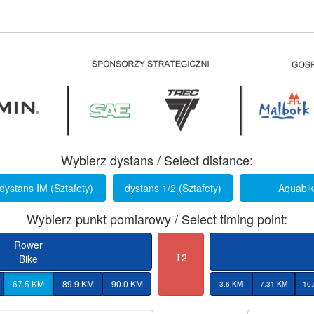
Wybierz dystans / Select distance:
dystans IM (Sztafety)
dystans 1/2 (Sztafety)
Aquabi
Wybierz punkt pomiarowy / Select timing point:
Rower
T2
Bike
67.5 KM
89.9 KM
90.0 KM
3.6 KM
7.31 KM
10