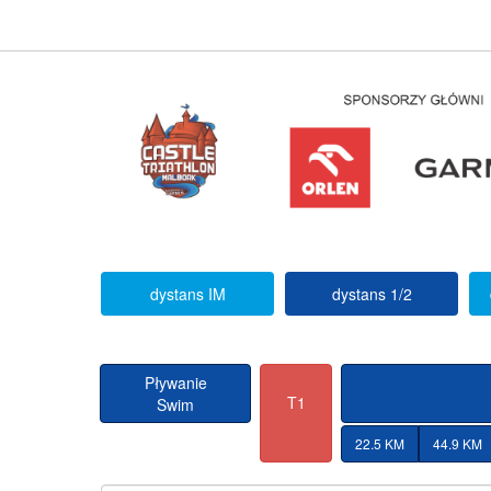
dystans IM
dystans 1/2
Pływanie
T1
Swim
22.5 KM
44.9 KM