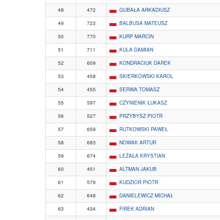
48
472
GUBAŁA ARKADIUSZ
49
723
BALBUSA MATEUSZ
50
770
KURP MARCIN
51
711
KULA DAMIAN
52
609
KONDRACIUK DAREK
53
458
SKIERKOWSKI KAROL
54
455
SERWA TOMASZ
55
597
CZYNIENIK ŁUKASZ
56
527
PRZYBYSZ PIOTR
57
659
RUTKOWSKI PAWEŁ
58
683
NOWAK ARTUR
59
674
LEŻAŁA KRYSTIAN
60
451
ALTMAN JAKUB
61
579
KUDZIOR PIOTR
62
648
DANIELEWICZ MICHAŁ
63
434
FIREK ADRIAN