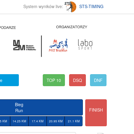
System wyników live:
STS-TIMING
ke
TOP 10
DSQ
DNF
Bieg
FINISH
Run
.5 KM
14.25 KM
17.4 KM
20.95 KM
21.1 KM