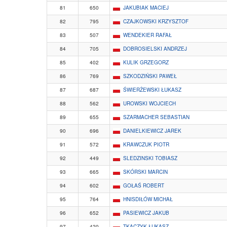
81
650
JAKUBIAK MACIEJ
82
795
CZAJKOWSKI KRZYSZTOF
83
507
WENDEKIER RAFAŁ
84
705
DOBROSIELSKI ANDRZEJ
85
402
KULIK GRZEGORZ
86
769
SZKODZIŃSKI PAWEŁ
87
687
ŚWIERŻEWSKI ŁUKASZ
88
562
UROWSKI WOJCIECH
89
655
SZARMACHER SEBASTIAN
90
696
DANIELKIEWICZ JAREK
91
572
KRAWCZUK PIOTR
92
449
SLEDZINSKI TOBIASZ
93
665
SKÓRSKI MARCIN
94
602
GOŁAŚ ROBERT
95
764
HNISDIŁÓW MICHAŁ
96
652
PASIEWICZ JAKUB
97
420
TKACZYK ŁUKASZ