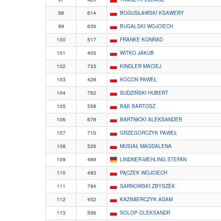
98
614
BOGUSŁAWSKI KSAWERY
99
636
BUGALSKI WOJCIECH
100
517
FRANKE KONRAD
101
405
WITKO JAKUB
102
733
KINDLER MACIEJ
103
428
KOCOŃ PAWEŁ
104
782
SUDZIŃSKI HUBERT
105
558
BĄK BARTOSZ
106
678
BARTNICKI ALEKSANDER
107
710
GRZEGORCZYK PAWEŁ
108
526
MUSIAŁ MAGDALENA
109
489
LINDNER-MEHLING STEFAN
110
483
PĄCZEK WOJCIECH
111
794
SARNOWSKI ZBYSZEK
112
452
KAZIMIERCZYK ADAM
113
596
SOLOP OLEKSANDR