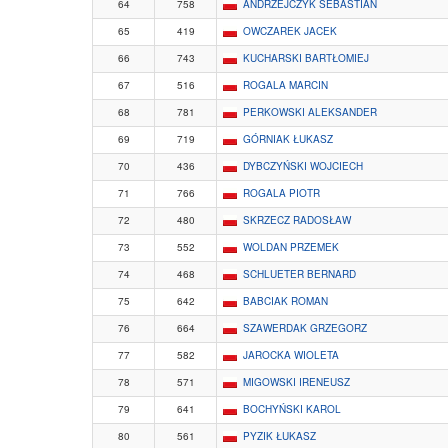
64
758
ANDRZEJCZYK SEBASTIAN
65
419
OWCZAREK JACEK
66
743
KUCHARSKI BARTŁOMIEJ
67
516
ROGALA MARCIN
68
781
PERKOWSKI ALEKSANDER
69
719
GÓRNIAK ŁUKASZ
70
436
DYBCZYŃSKI WOJCIECH
71
766
ROGALA PIOTR
72
480
SKRZECZ RADOSŁAW
73
552
WOLDAN PRZEMEK
74
468
SCHLUETER BERNARD
75
642
BABCIAK ROMAN
76
664
SZAWERDAK GRZEGORZ
77
582
JAROCKA WIOLETA
78
571
MIGOWSKI IRENEUSZ
79
641
BOCHYŃSKI KAROL
80
561
PYZIK ŁUKASZ