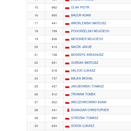
15
662
OLAK PIOTR
16
695
MAZUR ADAM
17
441
WRÓBLEWSKI MATEUSZ
18
799
POGORZELSKI WOJCIECH
19
656
MEISSNER WOJCIECH
20
414
NACZK JAKUB
21
738
MODRZYK ARKADIUSZ
22
651
GURDAK MATEUSZ
23
618
HALICKI ŁUKASZ
24
737
MAJKA MICHAŁ
25
427
JAKUBOWSKI TOMASZ
26
612
TRONINA TOMEK
27
622
WIECZORKOWSKI ADAM
28
431
BUHAGIAR CHRISTOPHER
29
690
STRÓŻAK TOMASZ
30
634
SCHOK ŁUKASZ