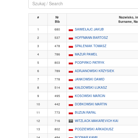
#
Nr
Nazwisko, i
Bib
Surname, N
1
680
SAWIEŁAJC JAKUB
2
537
HOFFMANN BARTOSZ
3
478
SPALENIAK TOMASZ
4
786
MAZUR PAWEŁ
5
803
PODPIRKO PATRYK
6
789
ADRJANOWSKI KRZYSIEK
7
778
JANKOWSKI DAWID
8
514
KAŁDOWSKI ŁUKASZ
9
495
KOSOWSKI MARCIN
10
442
DOBKOWSKI MARTIN
11
773
BUZUN RAFAŁ
12
716
WITZLACK-MAKAREVICH KAI
13
802
PODZIEWSKI ARKADIUSZ
14
484
BODNAR KAMIL