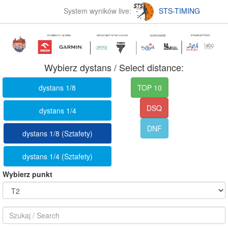
System wyników live:
STS-TIMING
Wybierz dystans / Select distance:
dystans 1/8
TOP 10
DSQ
dystans 1/4
DNF
dystans 1/8 (Sztafety)
dystans 1/4 (Sztafety)
Wybierz punkt