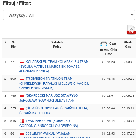
Filtruj / Filter:
#
Nr
Sztafeta
Strata
Czas
Bib
Relay
Gap
netto / Chip
Time
1
771
KOLARSKI.EU TEAM KOLARSKI.EU TEAM
00:45:23
00:00:00
(SYGUŁA MATEUSZ,MARCINEK TOMASZ,
JEDZINIAK KAMILA)
2
590
TRIDIVISION TRIATHLON TEAM
00:45:46
00:00:23
(CHMIELEWSKI RAFAŁ,CHMIELEWSKI MACIEJ,
CHMIELEWSKI JAKUB)
3
745
(SKARBECKI MARIUSZ,STAWRYŁO
00:52:01
00:06:38
JAROSŁAW, SOWIŃSKI SEBASTIAN)
4
555
(ŚLIWIŃSKI KRYSTIAN,ŚLIWIŃSKA JULIA,
00:58:44
00:13:21
ŚLIWIŃSKA DOROTA)
5
515
TEAM FABIO DHL (BUHAGIAR
00:58:44
00:13:21
GORDON,GIANNOPOULOU DESPOINA)
6
561
009 ZIMNY PATROL (PATALAN
01:02:53
00:17:30