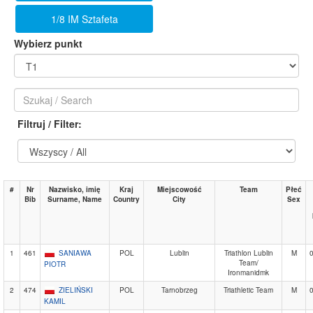
1/8 IM Sztafeta
Wybierz punkt
Filtruj / Filter:
#
Nr
Nazwisko, imię
Kraj
Miejscowość
Team
Płeć
Bib
Surname, Name
Country
City
Sex
1
461
SANIAWA
POL
Lublin
Triathlon Lublin
M
Team/
PIOTR
Ironmanidmk
2
474
ZIELIŃSKI
POL
Tarnobrzeg
Triathletic Team
M
KAMIL