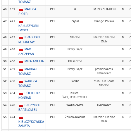
TOMASZ
46
139
MATUŁA
POL
0
IM INSPIRATION
M
PIOTR
47
421
POL
Ząbki
Orange Polska
M
KAŁUSZYŃSKI
PAWEŁ
48
432
KRASUSKI
POL
Siedlce
Triathlon Siedlce
M
Club
MIROSŁAW
49
438
MAC
POL
Nowy Sącz
M
SZCZEPAN
50
400
MIKA AMELIA
POL
Piaseczno
K
51
439
MACHAJ
POL
Nowy Sącz
promeboards
M
swim team
TOMASZ
52
468
WAKUŁA
POL
Siedle
Yulo Run Team
M
Siedlce
TOMASZ
53
454
PÓŁTORAK
POL
Kielce,
M
ŚWIĘTOKRZYSKIE
KONRAD
54
478
SZCZYGŁO
POL
WARSZAWA
HAVRANY
M
BARTŁOMIEJ
55
424
POL
Żelków-Kolonia
Triathlon Siedlce
K
Club
KIEŁCZYKOWSKA
ŻANETA