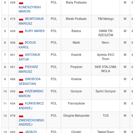
3
429
POL
Białą Podlaska
M
KOMOSZYŃSKI
MARCIN
4
473
WOWTONIUK
POL
Bielsk Podlaski
TiM Małego
M
MARIUSZ
5
409
BURY MAREK
POL
Babica
SWIM TRI
M
RZESZÓW
6
406
BOGUS
POL
Marki
Neon
M
KAROL
7
401
ANTONIUK
POL
Kraśnik
Apteka EKO
M
Team
ARTUR
8
451
PIEKARZ
POL
Przędzel
SKB STALOWA
M
WOLA
MARIUSZ
9
466
SWOBODA
POL
Kraków
M
SEBASTIAN
10
433
KRZEMIŃSKI
POL
Gorzyce
Sprint Gorzyce
M
MARCIN
11
434
KURKIEWICZ
POL
Franciszków
M
ANDRZEJ
12
476
POL
Głogów Małopolski
TCS
M
ZWIERZCHOWSKI
ANDRZEJ
13
420
JADACH
POL
Chodel
TwisterTeam
M