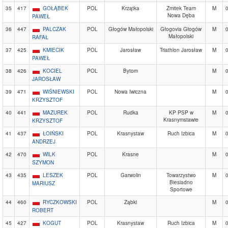
35
417
GOŁĄBEK
POL
Krzątka
Zmitek Team
M
Nowa Dęba
PAWEŁ
36
447
PALCZAK
POL
Głogów Małopolski
Głogovia Głogów
M
Małopolski
RAFAŁ
37
425
KMIECIK
POL
Jarosław
Triathlon Jarosław
M
PAWEŁ
38
426
KOCIEL
POL
Bytom
M
JAROSŁAW
39
471
WIŚNIEWSKI
POL
Nowa Iwiczna
M
KRZYSZTOF
40
441
MAZUREK
POL
Rudka
KP PSP w
M
Krasnymstawie
KRZYSZTOF
41
437
ŁOIŃSKI
POL
Krasnystaw
Ruch Izbica
M
ANDRZEJ
42
470
WILK
POL
Krasne
M
SZYMON
43
435
LESZEK
POL
Garwolin
Towarzystwo
M
Biesiadno
MARIUSZ
Sportowe
44
460
RYCZKOWSKI
POL
Ząbki
M
ROBERT
45
427
KOGUT
POL
Krasnystaw
Ruch Izbica
M