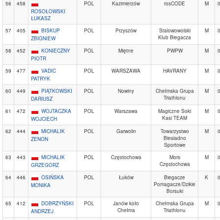
56
458
POL
Kazimierzów
rosCODE
M
ROSOŁOWSKI
ŁUKASZ
57
405
BISKUP
POL
Przyszów
Stalowowolski
M
Klub Biegacza
ZBIGNIEW
58
452
KONIECZNY
POL
Miętne
PWPW
M
PIOTR
59
477
VADIC
POL
WARSZAWA
HAVRANY
M
PATRYK
60
449
PIĄTKOWSKI
POL
Nowiny
Chełmska Grupa
M
Triathlonu
DARIUSZ
61
472
WOJTACZKA
POL
Warszawa
Magiczne Soki
M
Kasi TEAM
WOJCIECH
62
444
MICHALIK
POL
Garwolin
Towarzystwo
M
Biesiadno
ZENON
Sportowe
63
443
MICHALIK
POL
Częstochowa
Mors
M
Częstochowa
GRZEGORZ
64
446
OSIŃSKA
POL
Łuków
Biegacze
K
Pomagacze/Dzikie
MONIKA
Borsuki
65
412
DOBRZYŃSKI
POL
Janów koło
Chełmska Grupa
M
Chełma
Triathlonu
ANDRZEJ