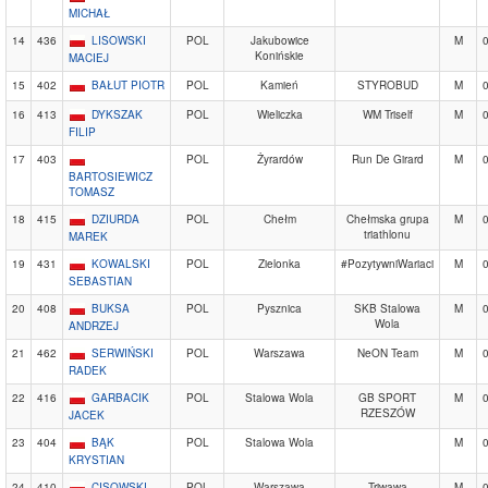
MICHAŁ
14
436
LISOWSKI
POL
Jakubowice
M
Konińskie
MACIEJ
15
402
BAŁUT PIOTR
POL
Kamień
STYROBUD
M
16
413
DYKSZAK
POL
Wieliczka
WM Triself
M
FILIP
17
403
POL
Żyrardów
Run De Girard
M
BARTOSIEWICZ
TOMASZ
18
415
DZIURDA
POL
Chełm
Chełmska grupa
M
triathlonu
MAREK
19
431
KOWALSKI
POL
Zielonka
#PozytywniWariaci
M
SEBASTIAN
20
408
BUKSA
POL
Pysznica
SKB Stalowa
M
Wola
ANDRZEJ
21
462
SERWIŃSKI
POL
Warszawa
NeON Team
M
RADEK
22
416
GARBACIK
POL
Stalowa Wola
GB SPORT
M
RZESZÓW
JACEK
23
404
BĄK
POL
Stalowa Wola
M
KRYSTIAN
24
410
CISOWSKI
POL
Warszawa
Triwawa
M