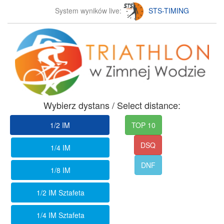
System wyników live:
STS-TIMING
Wybierz dystans / Select distance:
1/2 IM
TOP 10
DSQ
1/4 IM
DNF
1/8 IM
1/2 IM Sztafeta
1/4 IM Sztafeta