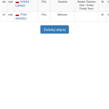
66
428
KOKSA
POL
Chodów
Siedlce Triathlon
M
Club / Koksa
ŁUKASZ
Family Team
67
456
PTAK
POL
Wołomin
M
ANDRZEJ
Załaduj więcej