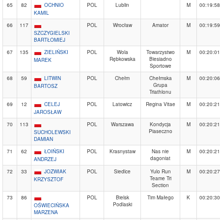
65
82
OCHNIO
POL
Lublin
M
00:19:58
KAMIL
66
117
POL
Wrocław
Amator
M
00:19:59
SZCZYGIELSKI
BARTŁOMIEJ
67
135
ZIELIŃSKI
POL
Wola
Towarzystwo
M
00:20:01
Rębkowska
Biesiadno
MAREK
Sportowe
68
59
LITWIN
POL
Chełm
Chełmska
M
00:20:06
Grupa
BARTOSZ
Triathlonu
69
12
CELEJ
POL
Latowicz
Regina Vitae
M
00:20:21
JAROSŁAW
70
113
POL
Warszawa
Kondycja
M
00:20:21
Piaseczno
SUCHOLEWSKI
DAMIAN
71
62
ŁOIŃSKI
POL
Krasnystaw
Nas nie
M
00:20:21
dagoniat
ANDRZEJ
72
33
JOZWIAK
POL
Siedlce
Yulo Run
M
00:20:27
Teame Tri
KRZYSZTOF
Section
73
86
POL
Bielsk
Tim Małego
K
00:20:30
Podlaski
OŚWIECIŃSKA
MARZENA