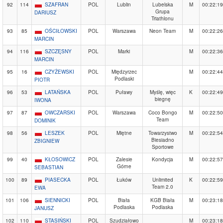
92
114
SZAFRAN
POL
Lublin
Lubelska
M
00:22:19
Grupa
DARIUSZ
Triathlonu
93
85
OŚCIŁOWSKI
POL
Warszawa
Neon Team
M
00:22:26
MARCIN
94
116
SZCZĘSNY
POL
Marki
M
00:22:36
MARCIN
95
16
CZYŻEWSKI
POL
Międzyrzec
M
00:22:44
Podlaski
PIOTR
96
53
LATAŃSKA
POL
Puławy
Myślę, więc
K
00:22:49
biegnę
IWONA
97
87
OWCZARSKI
POL
Warszawa
Coco Bongo
M
00:22:50
Team
DOMINIK
98
56
LESZEK
POL
Miętne
Towarzystwo
M
00:22:54
Biesiadno
ZBIGNIEW
Sportowe
99
40
KŁOSOWICZ
POL
Zalesie
Kondycja
M
00:22:57
Górne
SEBASTIAN
100
89
PIASECKA
POL
Łuków
Unlimited
K
00:22:59
Team 2.0
EWA
101
106
SIENNICKI
POL
Biała
KGB Biała
M
00:23:18
Podlaska
Podlaska
JANUSZ
102
110
STASIŃSKI
POL
Szudziałowo
M
00:23:18