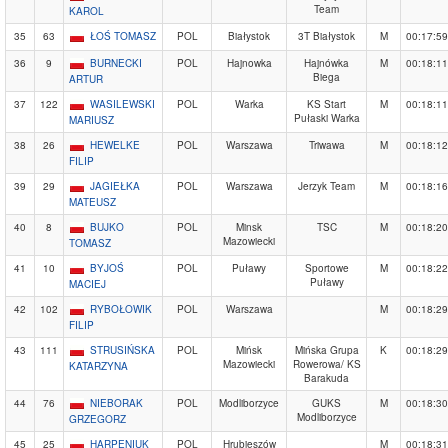
Team
KAROL
35
63
ŁOŚ TOMASZ
POL
Białystok
3T Białystok
M
00:17:59
36
9
BURNECKI
POL
Hajnowka
Hajnówka
M
00:18:11
Biega
ARTUR
37
122
WASILEWSKI
POL
Warka
KS Start
M
00:18:11
Pułaski Warka
MARIUSZ
38
26
HEWELKE
POL
Warszawa
Triwawa
M
00:18:12
FILIP
39
29
JAGIEŁKA
POL
Warszawa
Jerzyk Team
M
00:18:16
MATEUSZ
40
8
BUJKO
POL
Minsk
TSC
M
00:18:20
Mazowiecki
TOMASZ
41
10
BYJOŚ
POL
Puławy
Sportowe
M
00:18:22
Puławy
MACIEJ
42
102
RYBOŁOWIK
POL
Warszawa
M
00:18:29
FILIP
43
111
STRUSIŃSKA
POL
Mińsk
Mińska Grupa
K
00:18:29
Mazowiecki
Rowerowa/ KS
KATARZYNA
Barakuda
44
76
NIEBORAK
POL
Modliborzyce
GUKS
M
00:18:30
Modliborzyce
GRZEGORZ
45
25
HARPENIUK
POL
Hrubieszów
M
00:18:31