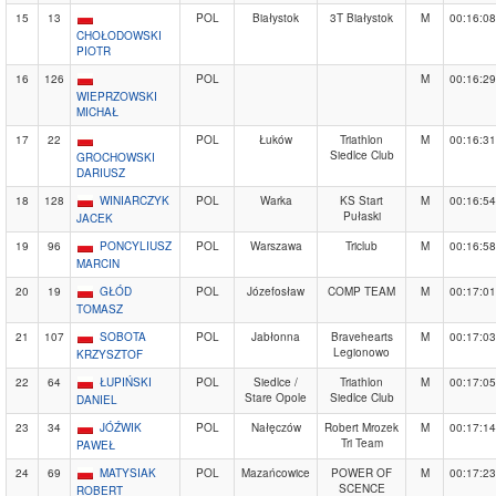
15
13
POL
Białystok
3T Białystok
M
00:16:08
CHOŁODOWSKI
PIOTR
16
126
POL
M
00:16:29
WIEPRZOWSKI
MICHAŁ
17
22
POL
Łuków
Triathlon
M
00:16:31
Siedlce Club
GROCHOWSKI
DARIUSZ
18
128
WINIARCZYK
POL
Warka
KS Start
M
00:16:54
Pułaski
JACEK
19
96
PONCYLIUSZ
POL
Warszawa
Triclub
M
00:16:58
MARCIN
20
19
GŁÓD
POL
Józefosław
COMP TEAM
M
00:17:01
TOMASZ
21
107
SOBOTA
POL
Jabłonna
Bravehearts
M
00:17:03
Legionowo
KRZYSZTOF
22
64
ŁUPIŃSKI
POL
Siedlce /
Triathlon
M
00:17:05
Stare Opole
Siedlce Club
DANIEL
23
34
JÓŹWIK
POL
Nałęczów
Robert Mrozek
M
00:17:14
Tri Team
PAWEŁ
24
69
MATYSIAK
POL
Mazańcowice
POWER OF
M
00:17:23
SCENCE
ROBERT