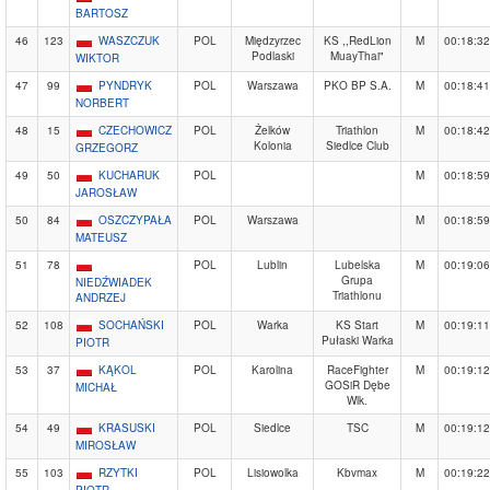
BARTOSZ
46
123
WASZCZUK
POL
Międzyrzec
KS ,,RedLion
M
00:18:32
Podlaski
MuayThai"
WIKTOR
47
99
PYNDRYK
POL
Warszawa
PKO BP S.A.
M
00:18:41
NORBERT
48
15
CZECHOWICZ
POL
Żelków
Triathlon
M
00:18:42
Kolonia
Siedlce Club
GRZEGORZ
49
50
KUCHARUK
POL
M
00:18:59
JAROSŁAW
50
84
OSZCZYPAŁA
POL
Warszawa
M
00:18:59
MATEUSZ
51
78
POL
Lublin
Lubelska
M
00:19:06
Grupa
NIEDŹWIADEK
Triathlonu
ANDRZEJ
52
108
SOCHAŃSKI
POL
Warka
KS Start
M
00:19:11
Pułaski Warka
PIOTR
53
37
KĄKOL
POL
Karolina
RaceFighter
M
00:19:12
GOSiR Dębe
MICHAŁ
Wlk.
54
49
KRASUSKI
POL
Siedlce
TSC
M
00:19:12
MIROSŁAW
55
103
RZYTKI
POL
Lisiowolka
Kbvmax
M
00:19:22