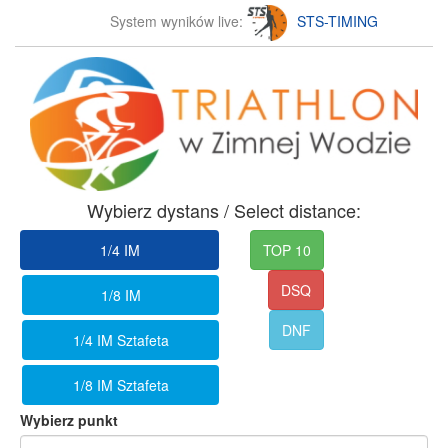
System wyników live:
STS-TIMING
Wybierz dystans / Select distance:
1/4 IM
TOP 10
DSQ
1/8 IM
DNF
1/4 IM Sztafeta
1/8 IM Sztafeta
Wybierz punkt