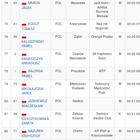
74
65
MARON
POL
Warszawa
Jack team /
M
00:20:33
Adidas
JACEK
Runners
Warsaw
75
41
KOGUT
POL
Krasnystaw
Nas nie
M
00:20:47
dogoniat
TOMASZ
76
36
POL
Ząbki
Orange Polska
M
00:20:52
KAŁUSZYŃSKI
PAWEŁ
77
2
POL
Ożarów
IM Inspiration
M
00:20:56
Mazowiecki
Team
BANASZCZYK
ARKADIUSZ
78
1
BAŁDYGA
POL
Pruszków
WTP
M
00:20:56
PAWEŁ
79
73
POL
Międzyrzec
Turbosyny
M
00:20:59
Podlaski
Międzyrzec
MIKOŁAJCZUK
Podl.
JAREK
80
31
JAŚKIEWICZ
POL
Siedlce
M
00:21:02
WIACZESŁAW
81
38
POL
Żelków-
Triathlon
K
00:21:03
Kolonia
Siedlce Club
KIEŁCZYKOWSKA
ŻANETA
82
71
MAZUREK
POL
Chełm
KP PSP w
M
00:21:05
Krasnymstawie
KRZYSZTOF