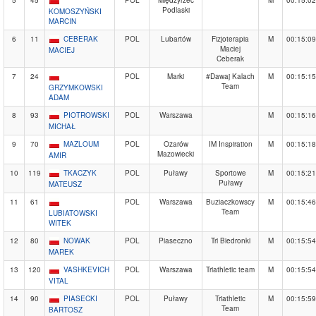
5
45
POL
Międzyrzec
M
00:15:02
Podlaski
KOMOSZYŃSKI
MARCIN
6
11
CEBERAK
POL
Lubartów
Fizjoterapia
M
00:15:09
Maciej
MACIEJ
Ceberak
7
24
POL
Marki
#Dawaj Kalach
M
00:15:15
Team
GRZYMKOWSKI
ADAM
8
93
PIOTROWSKI
POL
Warszawa
M
00:15:16
MICHAŁ
9
70
MAZLOUM
POL
Ożarów
IM Inspiration
M
00:15:18
Mazowiecki
AMIR
10
119
TKACZYK
POL
Puławy
Sportowe
M
00:15:21
Puławy
MATEUSZ
11
61
POL
Warszawa
Buziaczkowscy
M
00:15:46
Team
LUBIATOWSKI
WITEK
12
80
NOWAK
POL
Piaseczno
Tri Biedronki
M
00:15:54
MAREK
13
120
VASHKEVICH
POL
Warszawa
Triathletic team
M
00:15:54
VITAL
14
90
PIASECKI
POL
Puławy
Triathletic
M
00:15:59
Team
BARTOSZ