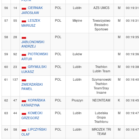
PIOTR
56
14
CIERNIAK
POL
Lublin
AZS UMCS
M
00:19:31
JAROSŁAW
57
55
LESZEK
POL
Miętne
Towarzystwo
M
00:19:31
Biesiadno
MARIUSZ
Sportowe
58
28
POL
M
00:19:35
JABŁONOWSKI
ANDRZEJ
59
92
PIOTROWSKI
POL
Łuków
M
00:19:36
ARTUR
60
23
GRYMULSKI
POL
Lublin
Triathlon
M
00:19:38
Lublin Team
ŁUKASZ
61
137
POL
Lublin
Szymanowski
M
00:19:40
Triathlon
ZWIERZAŃSKI
Team/Stay
PAWEŁ
Insane
62
47
KOPAŃSKA
POL
Pruszyn
NEONTEAM
K
00:19:45
KATARZYNA
63
44
KOMECKI
POL
Lublin
Lubelska
M
00:19:47
Grupa
GRZEGORZ
Triathlonu
64
58
LIPCZYŃSKI
POL
Lublin
MROZEK TRI
M
00:19:47
TEAM
OLAF