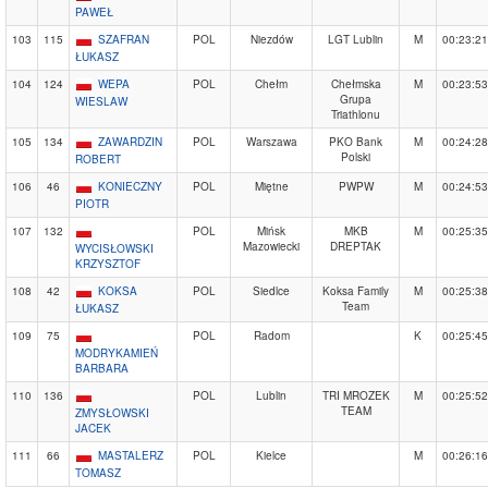
PAWEŁ
103
115
SZAFRAN
POL
Niezdów
LGT Lublin
M
00:23:21
ŁUKASZ
104
124
WEPA
POL
Chełm
Chełmska
M
00:23:53
Grupa
WIESLAW
Triathlonu
105
134
ZAWARDZIN
POL
Warszawa
PKO Bank
M
00:24:28
Polski
ROBERT
106
46
KONIECZNY
POL
Miętne
PWPW
M
00:24:53
PIOTR
107
132
POL
Mińsk
MKB
M
00:25:35
Mazowiecki
DREPTAK
WYCISŁOWSKI
KRZYSZTOF
108
42
KOKSA
POL
Siedlce
Koksa Family
M
00:25:38
Team
ŁUKASZ
109
75
POL
Radom
K
00:25:45
MODRYKAMIEŃ
BARBARA
110
136
POL
Lublin
TRI MROZEK
M
00:25:52
TEAM
ZMYSŁOWSKI
JACEK
111
66
MASTALERZ
POL
Kielce
M
00:26:16
TOMASZ