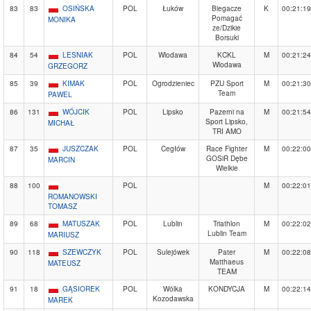
83
83
OSIŃSKA
POL
Łuków
Biegacze
K
00:21:19
Pomagać
MONIKA
ze/Dzikie
Borsuki
84
54
LESNIAK
POL
Wlodawa
KCKL
M
00:21:24
Wlodawa
GRZEGORZ
85
39
KIMAK
POL
Ogrodzieniec
PZU Sport
M
00:21:30
Team
PAWEL
86
131
WÓJCIK
POL
Lipsko
Pazerni na
M
00:21:54
Sport Lipsko,
MICHAŁ
TRI AMO
87
35
JUSZCZAK
POL
Cegłów
Race Fighter
M
00:22:00
GOSiR Dębe
MARCIN
Wielkie
88
100
POL
M
00:22:01
ROMANOWSKI
TOMASZ
89
68
MATUSZAK
POL
Lublin
Triathlon
M
00:22:02
Lublin Team
MARIUSZ
90
118
SZEWCZYK
POL
Sulejówek
Pater
M
00:22:08
Matthaeus
MATEUSZ
TEAM
91
18
GĄSIOREK
POL
Wólka
KONDYCJA
M
00:22:14
Kozodawska
MAREK