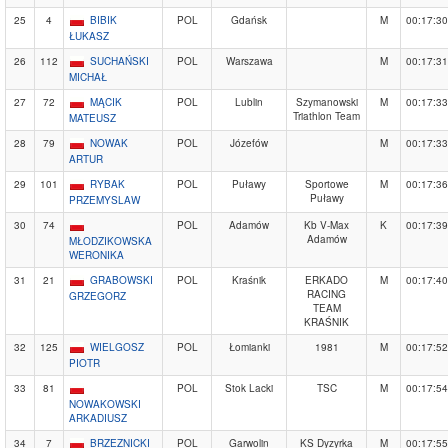
25
4
BIBIK
POL
Gdańsk
M
00:17:30
ŁUKASZ
26
112
SUCHAŃSKI
POL
Warszawa
M
00:17:31
MICHAŁ
27
72
MĄCIK
POL
Lublin
Szymanowski
M
00:17:33
Triathlon Team
MATEUSZ
28
79
NOWAK
POL
Józefów
M
00:17:33
ARTUR
29
101
RYBAK
POL
Puławy
Sportowe
M
00:17:36
Puławy
PRZEMYSLAW
30
74
POL
Adamów
Kb V-Max
K
00:17:39
Adamów
MŁODZIKOWSKA
WERONIKA
31
21
GRABOWSKI
POL
Kraśnik
ERKADO
M
00:17:40
RACING
GRZEGORZ
TEAM
KRAŚNIK
32
125
WIELGOSZ
POL
Łomianki
1981
M
00:17:52
PIOTR
33
81
POL
Stok Lacki
TSC
M
00:17:54
NOWAKOWSKI
ARKADIUSZ
34
7
BRZEZNICKI
POL
Garwolin
KS Dyzyrka
M
00:17:55