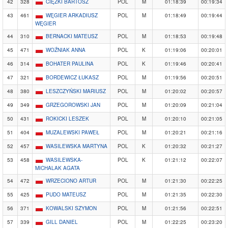
42
328
CIĘŻKI BARTOSZ
POL
M
01:18:39
00:19:34
43
461
WĘGIER ARKADIUSZ
POL
M
01:18:49
00:19:44
WĘGIER
44
310
BERNACKI MATEUSZ
POL
M
01:18:53
00:19:48
45
471
WOŹNIAK ANNA
POL
K
01:19:06
00:20:01
46
314
BOHATER PAULINA
POL
K
01:19:46
00:20:41
47
321
BORDEWICZ ŁUKASZ
POL
M
01:19:56
00:20:51
48
380
LESZCZYŃSKI MARIUSZ
POL
M
01:20:02
00:20:57
49
349
GRZEGOROWSKI JAN
POL
M
01:20:09
00:21:04
50
431
ROKICKI LESZEK
POL
M
01:20:10
00:21:05
51
404
MUZALEWSKI PAWEŁ
POL
M
01:20:21
00:21:16
52
457
WASILEWSKA MARTYNA
POL
K
01:20:32
00:21:27
53
458
WASILEWSKA-
POL
K
01:21:12
00:22:07
MICHALAK AGATA
54
472
WRZECIONO ARTUR
POL
M
01:21:30
00:22:25
55
425
PUDO MATEUSZ
POL
M
01:21:35
00:22:30
56
371
KOWALSKI SZYMON
POL
M
01:21:56
00:22:51
57
339
GILL DANIEL
POL
M
01:22:25
00:23:20