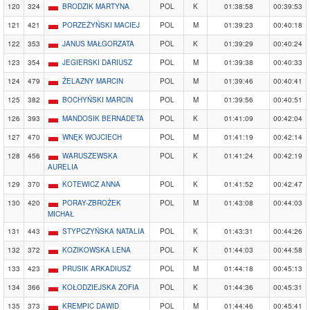
120
324
BRODZIK MARTYNA
POL
K
01:38:58
00:39:53
121
421
PORZEŻYŃSKI MACIEJ
POL
M
01:39:23
00:40:18
122
353
JANUS MAŁGORZATA
POL
K
01:39:29
00:40:24
123
354
JEGIERSKI DARIUSZ
POL
M
01:39:38
00:40:33
124
479
ŻELAZNY MARCIN
POL
M
01:39:46
00:40:41
125
382
BOCHYŃSKI MARCIN
POL
M
01:39:56
00:40:51
126
393
MANDOSIK BERNADETA
POL
K
01:41:09
00:42:04
127
470
WNĘK WOJCIECH
POL
M
01:41:19
00:42:14
128
456
WARUSZEWSKA
POL
K
01:41:24
00:42:19
AURELIA
129
370
KOTEWICZ ANNA
POL
K
01:41:52
00:42:47
130
420
PORAY-ZBROŻEK
POL
M
01:43:08
00:44:03
MICHAŁ
131
443
STYPCZYŃSKA NATALIA
POL
K
01:43:31
00:44:26
132
372
KOZIKOWSKA LENA
POL
K
01:44:03
00:44:58
133
423
PRUSIK ARKADIUSZ
POL
M
01:44:18
00:45:13
134
366
KOŁODZIEJSKA ZOFIA
POL
K
01:44:36
00:45:31
135
373
KREMPIC DAWID
POL
M
01:44:46
00:45:41