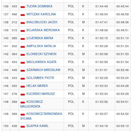
136
453
TUORA DOMINIKA
POL
K
01:44:49
00:45:44
137
466
WITCZAK KAROLINA
POL
K
01:46:04
00:46:59
138
312
BIAŁOBŁOCKI JACEK
POL
M
01:47:41
00:48:36
139
315
BOJARSKA WERONIKA
POL
K
01:48:06
00:49:01
140
385
ŁOJEWSKA MARIA
POL
K
01:50:15
00:51:10
141
302
AMPULSKA NATALIA
POL
K
01:50:29
00:51:24
142
364
KLONIECKI SZYMON
POL
M
01:50:58
00:51:53
143
454
WACŁAWSKA AGATA
POL
K
01:50:59
00:51:54
144
446
SZARMACH MIROSŁAW
POL
M
01:51:51
00:52:46
145
343
GOLOMBEK PIOTR
POL
M
01:52:29
00:53:24
146
350
HELAK MAREK
POL
M
01:53:33
00:54:28
147
376
KUCIŃSKI MARIUSZ
POL
M
01:53:34
00:54:29
148
368
KOSOWICZ
POL
K
01:53:56
00:54:51
MAŁGORZATA
149
369
KOSOWICZ-TARNOWSKA
POL
K
01:53:57
00:54:52
SYLWIA
150
438
SŁAPKA KAMIL
POL
M
01:54:18
00:55:13