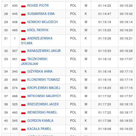
27
430
ROHDE PIOTR
POL
M
01:14:25
00:15:20
28
445
SUSMARSKA EWA
POL
K
01:14:47
00:15:42
29
408
NOWICKI WOJCIECH
POL
M
01:15:19
00:16:14
30
495
KRÓL PATRYK
POL
M
01:15:25
00:16:20
31
1
ANDRZEJEWSKA
POL
K
01:15:26
00:16:21
SYLWIA
32
307
BANASZEWSKI JAKUB
POL
M
01:15:33
00:16:28
33
451
TACZKOWSKI
POL
M
01:16:12
00:17:07
JAROSŁAW
34
340
GIŻYŃSKA ANNA
POL
K
01:16:18
00:17:13
35
365
KLONOWSKI TOMASZ
POL
M
01:16:19
00:17:14
36
374
KROPLEWSKI MACIEJ
POL
M
01:16:20
00:17:15
37
468
WITKOWSKI MAURYCY
POL
M
01:17:02
00:17:57
38
325
BRZOZOWSKI JACEK
POL
M
01:17:20
00:18:15
39
460
WEWIÓRSKI PAWEŁ
POL
M
01:17:22
00:18:17
40
345
GORDON KAMILA
POL
K
01:17:58
00:18:53
41
355
KACAŁA PAWEŁ
POL
M
01:18:08
00:19:03