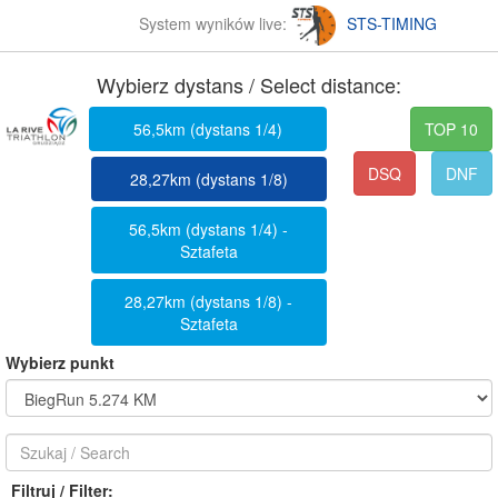
System wyników live:
STS-TIMING
Wybierz dystans / Select distance:
56,5km (dystans 1/4)
TOP 10
DSQ
DNF
28,27km (dystans 1/8)
56,5km (dystans 1/4) -
Sztafeta
28,27km (dystans 1/8) -
Sztafeta
Wybierz punkt
Filtruj / Filter: