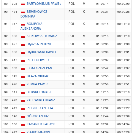
89
308
BARTŁOMIEJUS PAWEŁ
POL
M
01:29:14
00:30:09
90
434
SEMENOWICZ
POL
K
01:29:31
00:30:26
DOMINIKA
91
317
BONIECKA
POL
K
01:30:15
00:31:10
ALEKSANDRA
92
360
KILKOWSKI TOMASZ
POL
M
01:30:15
00:31:10
93
427
RĄCZKA PATRYK
POL
M
01:30:35
00:31:30
94
330
DĄBROWSKI DAWID
POL
M
01:30:36
00:31:31
95
417
PLITT OLIWIER
POL
M
01:30:37
00:31:32
96
333
FIGAT SZCZEPAN
POL
M
01:30:42
00:31:37
97
342
GLAZA MICHAŁ
POL
M
01:30:55
00:31:50
98
476
ZEMKA PAWEŁ
POL
M
01:30:56
00:31:51
99
311
BERSKI TOMASZ
POL
M
01:31:15
00:32:10
100
473
ZALEWSKI ŁUKASZ
POL
M
01:31:25
00:32:20
101
412
PELZNER ANETTA
POL
K
01:31:32
00:32:27
102
346
GÓRNY ANDRZEJ
POL
M
01:31:44
00:32:39
103
356
KAGANIUK PATRYK
POL
M
01:33:39
00:34:34
104
477
ZIAJKO MARCIN
POL
M
01:34:34
00:35:29