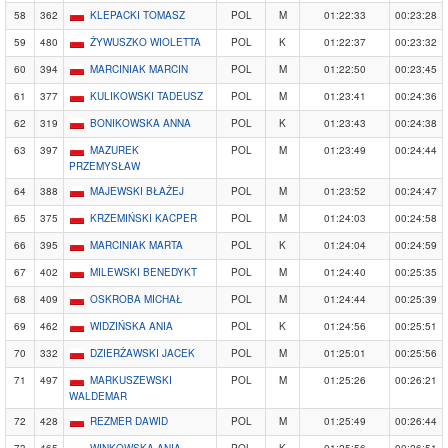
58
362
KLEPACKI TOMASZ
POL
M
01:22:33
00:23:28
59
480
ŻYWUSZKO WIOLETTA
POL
K
01:22:37
00:23:32
60
394
MARCINIAK MARCIN
POL
M
01:22:50
00:23:45
61
377
KULIKOWSKI TADEUSZ
POL
M
01:23:41
00:24:36
62
319
BONIKOWSKA ANNA
POL
K
01:23:43
00:24:38
63
397
MAZUREK
POL
M
01:23:49
00:24:44
PRZEMYSŁAW
64
388
MAJEWSKI BŁAŻEJ
POL
M
01:23:52
00:24:47
65
375
KRZEMIŃSKI KACPER
POL
M
01:24:03
00:24:58
66
395
MARCINIAK MARTA
POL
K
01:24:04
00:24:59
67
402
MILEWSKI BENEDYKT
POL
M
01:24:40
00:25:35
68
409
OSKROBA MICHAŁ
POL
M
01:24:44
00:25:39
69
462
WIDZIŃSKA ANIA
POL
K
01:24:56
00:25:51
70
332
DZIERŻAWSKI JACEK
POL
M
01:25:01
00:25:56
71
497
MARKUSZEWSKI
POL
M
01:25:26
00:26:21
WALDEMAR
72
428
REZMER DAWID
POL
M
01:25:49
00:26:44