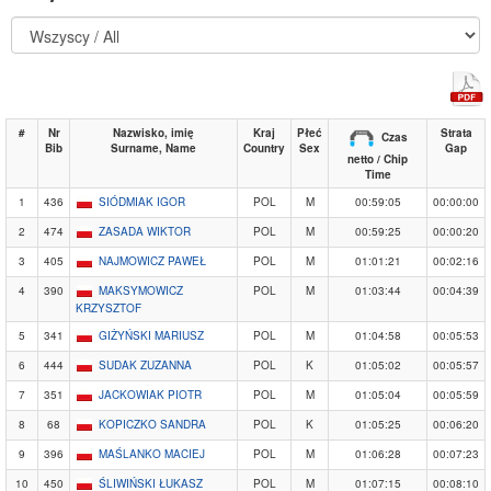
#
Nr
Nazwisko, imię
Kraj
Płeć
Strata
Czas
Bib
Surname, Name
Country
Sex
Gap
netto / Chip
Time
1
436
SIÓDMIAK IGOR
POL
M
00:59:05
00:00:00
2
474
ZASADA WIKTOR
POL
M
00:59:25
00:00:20
3
405
NAJMOWICZ PAWEŁ
POL
M
01:01:21
00:02:16
4
390
MAKSYMOWICZ
POL
M
01:03:44
00:04:39
KRZYSZTOF
5
341
GIŻYŃSKI MARIUSZ
POL
M
01:04:58
00:05:53
6
444
SUDAK ZUZANNA
POL
K
01:05:02
00:05:57
7
351
JACKOWIAK PIOTR
POL
M
01:05:04
00:05:59
8
68
KOPICZKO SANDRA
POL
K
01:05:25
00:06:20
9
396
MAŚLANKO MACIEJ
POL
M
01:06:28
00:07:23
10
450
ŚLIWIŃSKI ŁUKASZ
POL
M
01:07:15
00:08:10