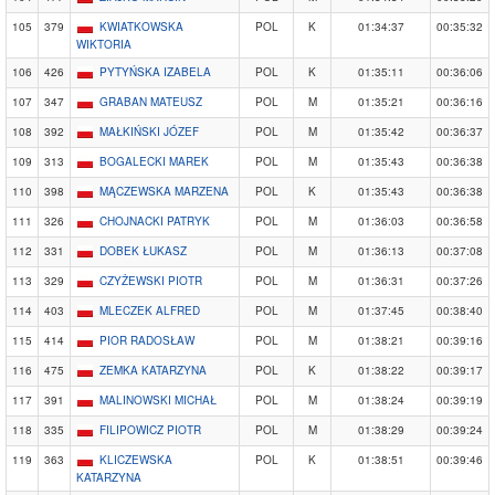
105
379
KWIATKOWSKA
POL
K
01:34:37
00:35:32
WIKTORIA
106
426
PYTYŃSKA IZABELA
POL
K
01:35:11
00:36:06
107
347
GRABAN MATEUSZ
POL
M
01:35:21
00:36:16
108
392
MAŁKIŃSKI JÓZEF
POL
M
01:35:42
00:36:37
109
313
BOGALECKI MAREK
POL
M
01:35:43
00:36:38
110
398
MĄCZEWSKA MARZENA
POL
K
01:35:43
00:36:38
111
326
CHOJNACKI PATRYK
POL
M
01:36:03
00:36:58
112
331
DOBEK ŁUKASZ
POL
M
01:36:13
00:37:08
113
329
CZYŻEWSKI PIOTR
POL
M
01:36:31
00:37:26
114
403
MLECZEK ALFRED
POL
M
01:37:45
00:38:40
115
414
PIOR RADOSŁAW
POL
M
01:38:21
00:39:16
116
475
ZEMKA KATARZYNA
POL
K
01:38:22
00:39:17
117
391
MALINOWSKI MICHAŁ
POL
M
01:38:24
00:39:19
118
335
FILIPOWICZ PIOTR
POL
M
01:38:29
00:39:24
119
363
KLICZEWSKA
POL
K
01:38:51
00:39:46
KATARZYNA