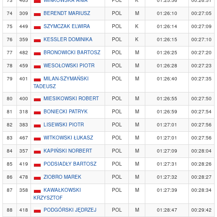
73
465
WINKOWSKA ANIA
POL
K
01:25:56
00:26:51
74
309
BERENDT MARIUSZ
POL
M
01:26:10
00:27:05
75
449
SZYMCZAK ELWIRA
POL
K
01:26:14
00:27:09
76
359
KESSLER DOMINIKA
POL
K
01:26:15
00:27:10
77
482
BRONOWICKI BARTOSZ
POL
M
01:26:25
00:27:20
78
459
WESOŁOWSKI PIOTR
POL
M
01:26:28
00:27:23
79
401
MILAN-SZYMAŃSKI
POL
M
01:26:40
00:27:35
TADEUSZ
80
400
MIESIKOWSKI ROBERT
POL
M
01:26:55
00:27:50
81
318
BONIECKI PATRYK
POL
M
01:26:59
00:27:54
82
383
LISEWSKI PIOTR
POL
M
01:27:01
00:27:56
83
467
WITKOWSKI ŁUKASZ
POL
M
01:27:01
00:27:56
84
357
KAPIŃSKI NORBERT
POL
M
01:27:09
00:28:04
85
419
PODSIADŁY BARTOSZ
POL
M
01:27:31
00:28:26
86
478
ZIOBRO MAREK
POL
M
01:27:32
00:28:27
87
358
KAWAŁKOWSKI
POL
M
01:27:39
00:28:34
KRZYSZTOF
88
418
PODGÓRSKI JĘDRZEJ
POL
M
01:28:47
00:29:42