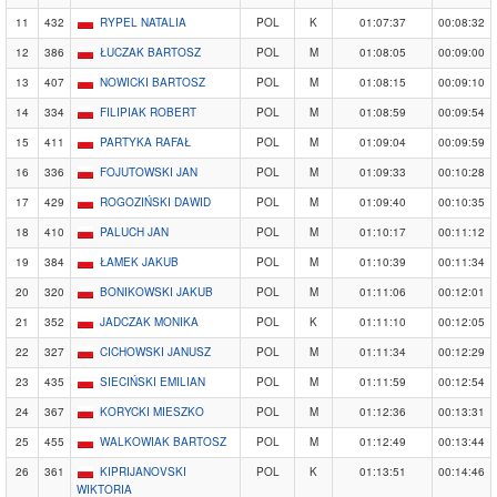
11
432
RYPEL NATALIA
POL
K
01:07:37
00:08:32
12
386
ŁUCZAK BARTOSZ
POL
M
01:08:05
00:09:00
13
407
NOWICKI BARTOSZ
POL
M
01:08:15
00:09:10
14
334
FILIPIAK ROBERT
POL
M
01:08:59
00:09:54
15
411
PARTYKA RAFAŁ
POL
M
01:09:04
00:09:59
16
336
FOJUTOWSKI JAN
POL
M
01:09:33
00:10:28
17
429
ROGOZIŃSKI DAWID
POL
M
01:09:40
00:10:35
18
410
PALUCH JAN
POL
M
01:10:17
00:11:12
19
384
ŁAMEK JAKUB
POL
M
01:10:39
00:11:34
20
320
BONIKOWSKI JAKUB
POL
M
01:11:06
00:12:01
21
352
JADCZAK MONIKA
POL
K
01:11:10
00:12:05
22
327
CICHOWSKI JANUSZ
POL
M
01:11:34
00:12:29
23
435
SIECIŃSKI EMILIAN
POL
M
01:11:59
00:12:54
24
367
KORYCKI MIESZKO
POL
M
01:12:36
00:13:31
25
455
WALKOWIAK BARTOSZ
POL
M
01:12:49
00:13:44
26
361
KIPRIJANOVSKI
POL
K
01:13:51
00:14:46
WIKTORIA