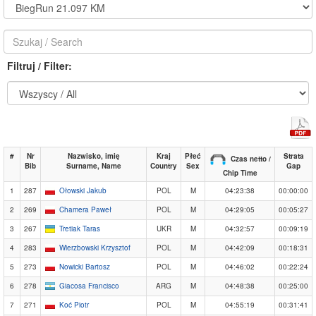
Filtruj / Filter:
#
Nr
Nazwisko, imię
Kraj
Płeć
Strata
Czas netto /
Bib
Surname, Name
Country
Sex
Gap
Chip Time
1
287
Ołowski Jakub
POL
M
04:23:38
00:00:00
2
269
Chamera Paweł
POL
M
04:29:05
00:05:27
3
267
Tretiak Taras
UKR
M
04:32:57
00:09:19
4
283
Wierzbowski Krzysztof
POL
M
04:42:09
00:18:31
5
273
Nowicki Bartosz
POL
M
04:46:02
00:22:24
6
278
Giacosa Francisco
ARG
M
04:48:38
00:25:00
7
271
Koć Piotr
POL
M
04:55:19
00:31:41