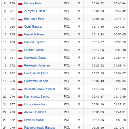
8
279
Micorek Rafał
POL
M
05:04:22
00:40:44
9
281
Zubrycki Łukasz
POL
M
05:06:20
00:42:42
10
264
Bednarek Piotr
POL
M
05:08:55
00:45:17
11
268
Cichy Bartosz
POL
M
05:10:59
00:47:21
12
265
Pustelnik Paweł
POL
M
05:13:43
00:50:05
13
280
Babicki Szymon
POL
M
05:17:07
00:53:29
14
284
Czapran Marek
POL
M
05:17:26
00:53:48
15
261
Krakowski Dawid
POL
M
05:18:22
00:54:44
16
272
Perkowski Jarosław
POL
M
05:26:52
01:03:14
17
282
Hartlinski Wojciech
POL
M
05:28:15
01:04:37
18
266
Palmowski Robert
POL
M
05:32:43
01:09:05
19
285
Aleksandrowicz Kacper
POL
M
05:43:06
01:19:28
20
276
Karmiłowicz Szymon
POL
M
05:43:37
01:19:59
21
277
Olczak Arkadiusz
POL
M
05:51:10
01:27:32
22
263
Alicka Katarzyna
POL
K
06:05:09
01:41:31
23
262
Śliwiński Maciej
POL
M
06:16:56
01:53:18
24
270
Radziwonowski Bartosz
POL
M
06:35:39
02:12:01