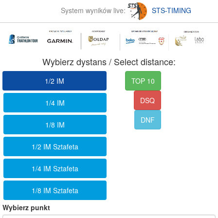
System wyników live:
STS-TIMING
Wybierz dystans / Select distance:
1/2 IM
TOP 10
DSQ
1/4 IM
DNF
1/8 IM
1/2 IM Sztafeta
1/4 IM Sztafeta
1/8 IM Sztafeta
Wybierz punkt