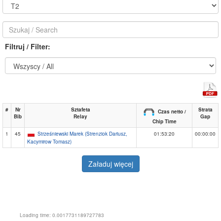
Filtruj / Filter:
#
Nr
Sztafeta
Strata
Czas netto /
Bib
Relay
Gap
Chip Time
1
45
Strześniewski Marek (Strenziok Dariusz,
01:53:20
00:00:00
Kacymirow Tomasz)
Załaduj więcej
Loading time: 0.0017731189727783