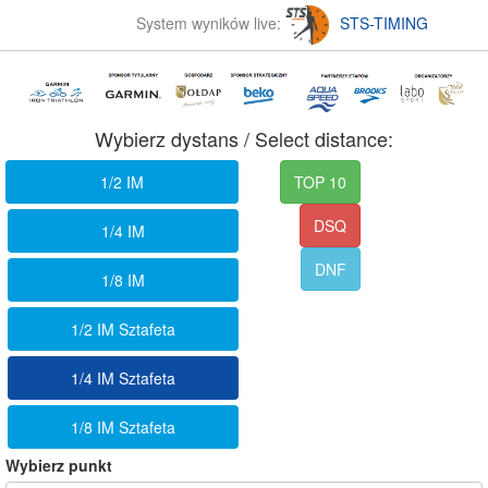
System wyników live:
STS-TIMING
Wybierz dystans / Select distance:
1/2 IM
TOP 10
DSQ
1/4 IM
DNF
1/8 IM
1/2 IM Sztafeta
1/4 IM Sztafeta
1/8 IM Sztafeta
Wybierz punkt