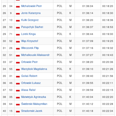
25
34
Michałowski Piotr
POL
M
01:36:04
00:18:20
26
9
Jonio Katarzyna
POL
K
01:36:14
00:18:30
27
10
Kulik Grzegorz
POL
M
01:36:20
00:18:36
28
50
Patupchyk Siarhei
POL
M
01:36:37
00:18:53
29
71
Lorek Kinga
POL
K
01:36:44
00:19:00
30
52
Wąs Krzysztof
POL
M
01:37:09
00:19:25
31
26
Wieczorek Filip
POL
M
01:37:16
00:19:32
32
51
Mizhalkouski Aliaksandr
POL
M
01:37:27
00:19:43
33
37
Orłowski Piotr
POL
M
01:38:20
00:20:36
34
55
Warzybok Magdalena
POL
K
01:39:10
00:21:26
35
31
Gołaś Robert
POL
M
01:39:40
00:21:56
36
46
Orłowski Łukasz
POL
M
01:39:55
00:22:11
37
53
Ałasa Rafał
POL
M
01:39:59
00:22:15
38
35
Matwiejuk Agnieszka
POL
K
01:40:04
00:22:20
39
64
Świderski Maksymilian
POL
M
01:40:12
00:22:28
40
15
Stradomski Jacek
POL
M
01:40:18
00:22:34