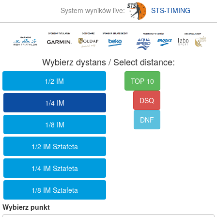
System wyników live:
STS-TIMING
Wybierz dystans / Select distance:
1/2 IM
TOP 10
DSQ
1/4 IM
DNF
1/8 IM
1/2 IM Sztafeta
1/4 IM Sztafeta
1/8 IM Sztafeta
Wybierz punkt