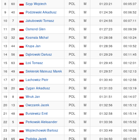
8
60
Szyp Wojciech
POL
M
01:23:21
00:05:37
9
40
Podziewski Arkadiusz
POL
M
01:24:36
00:06:52
10
7
Jakubowski Tomasz
POL
M
01:24:55
00:07:11
11
29
Osmond Glen
POL
M
01:27:23
00:09:39
12
32
Kosmala Michał
POL
M
01:28:08
00:10:24
13
44
Krupa Jan
POL
M
01:28:36
00:10:52
14
56
Dąbrowski Dariusz
POL
M
01:29:29
00:11:45
15
63
Łoś Tomasz
POL
M
01:29:45
00:12:01
16
49
Siekierski Mateusz Marek
POL
M
01:29:57
00:12:13
17
67
Lachowicz Piotr
POL
M
01:30:40
00:12:56
18
20
Cygan Arkadiusz
POL
M
01:31:03
00:13:19
19
8
Wnuk Jan
POL
M
01:31:51
00:14:07
20
13
Owczarek Jacek
POL
M
01:32:56
00:15:12
21
48
Bursiewicz Emil
POL
M
01:32:58
00:15:14
22
5
Perkowski Aleksander
POL
M
01:33:36
00:15:52
23
36
Wojciechowski Bartosz
POL
M
01:33:49
00:16:05
24
65
Podoba Jacek
POL
M
01:34:50
00:17:06