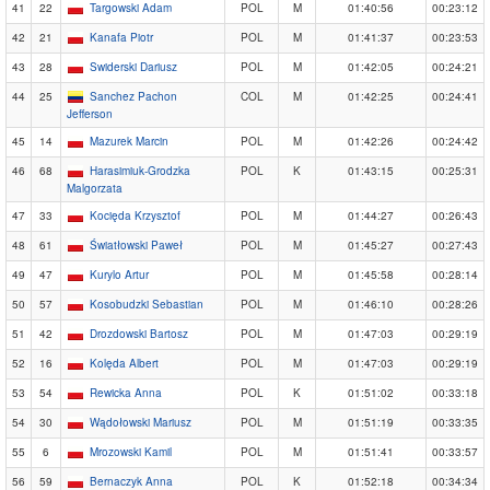
41
22
Targowski Adam
POL
M
01:40:56
00:23:12
42
21
Kanafa Piotr
POL
M
01:41:37
00:23:53
43
28
Swiderski Dariusz
POL
M
01:42:05
00:24:21
44
25
Sanchez Pachon
COL
M
01:42:25
00:24:41
Jefferson
45
14
Mazurek Marcin
POL
M
01:42:26
00:24:42
46
68
Harasimiuk-Grodzka
POL
K
01:43:15
00:25:31
Malgorzata
47
33
Kocięda Krzysztof
POL
M
01:44:27
00:26:43
48
61
Światłowski Paweł
POL
M
01:45:27
00:27:43
49
47
Kurylo Artur
POL
M
01:45:58
00:28:14
50
57
Kosobudzki Sebastian
POL
M
01:46:10
00:28:26
51
42
Drozdowski Bartosz
POL
M
01:47:03
00:29:19
52
16
Kolęda Albert
POL
M
01:47:03
00:29:19
53
54
Rewicka Anna
POL
K
01:51:02
00:33:18
54
30
Wądołowski Mariusz
POL
M
01:51:19
00:33:35
55
6
Mrozowski Kamil
POL
M
01:51:41
00:33:57
56
59
Bernaczyk Anna
POL
K
01:52:18
00:34:34