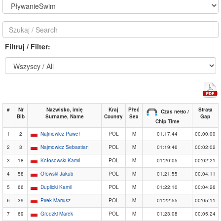
Filtruj / Filter:
#
Nr
Nazwisko, imię
Kraj
Płeć
Strata
Czas netto /
Bib
Surname, Name
Country
Sex
Gap
Chip Time
1
2
Najmowicz Paweł
POL
M
01:17:44
00:00:00
2
3
Najmowicz Sebastian
POL
M
01:19:46
00:02:02
3
18
Kołosowski Kamil
POL
M
01:20:05
00:02:21
4
58
Ołowski Jakub
POL
M
01:21:55
00:04:11
5
66
Duplicki Kamil
POL
M
01:22:10
00:04:26
6
39
Pirek Mariusz
POL
M
01:22:55
00:05:11
7
69
Grodzki Marek
POL
M
01:23:08
00:05:24