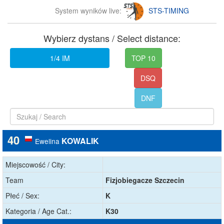
System wyników live:
STS-TIMING
Wybierz dystans / Select distance:
1/4 IM
TOP 10
DSQ
DNF
40
KOWALIK
Ewelina
Miejscowość / City:
Team
Fizjobiegacze Szczecin
Płeć / Sex:
K
Kategoria / Age Cat.:
K30