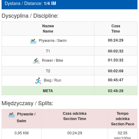
Dystans / Distance:
1/4 IM
Dyscyplina / Discipline:
Nazwa
Czas
Name
Time
00:24:29
Pływanie / Swim
T1
00:02:32
01:33:32
Rower / Bike
T2
00:02:08
00:45:47
Bieg / Run
META
02:48:28
Międzyczasy / Splits:
Czas odcinka
Tempo
Pływanie /
Section Time
odcinka
Swim
Section Pace
0,95 KM
00:24:29
02:35
min/100m