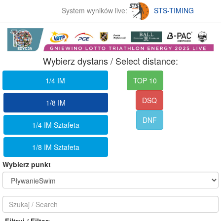
System wyników live:
STS-TIMING
Wybierz dystans / Select distance:
1/4 IM
TOP 10
DSQ
1/8 IM
DNF
1/4 IM Sztafeta
1/8 IM Sztafeta
Wybierz punkt
Filtruj / Filter: