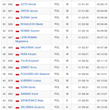
29
892
GOTZ Henryk
POL
M
01:01:34
00:06:15
30
801
CNOTA Janusz
POL
M
01:01:58
00:06:39
31
911
BUDNIK Jacek
POL
M
01:02:05
00:06:46
32
826
BOGALECKI Marek
POL
M
01:02:08
00:06:49
33
878
NOWAK Szymon
POL
M
01:02:18
00:06:59
34
907
LEPA-ROMAN
POL
K
01:02:31
00:07:12
Magdalena
35
899
MAŁKIŃSKI Józef
POL
M
01:02:57
00:07:38
36
806
RUDA Kacper
POL
M
01:06:01
00:10:42
37
843
TULIN Krzysztof
POL
M
01:06:32
00:11:13
38
808
SZMIDT Anna
POL
K
01:07:36
00:12:17
39
902
POGORZELSKI Slawomir
POL
M
01:08:00
00:12:41
40
876
KUBIŃSKI Łukasz
POL
M
01:08:19
00:13:00
41
926
KÜHN Daniel
POL
M
01:08:21
00:13:02
42
854
SANDAK Kamil
POL
M
01:08:46
00:13:27
43
852
SIENKIEWICZ Alicja
POL
K
01:08:55
00:13:36
44
861
ZIELIŃSKA Zuzanna
POL
K
01:09:02
00:13:43