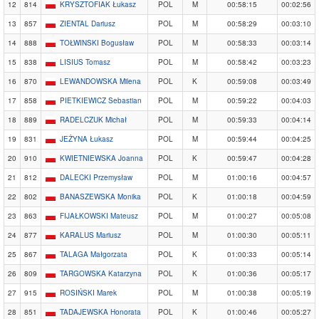
12
814
KRYSZTOFIAK Łukasz
POL
M
00:58:15
00:02:56
13
857
ZIENTAL Dariusz
POL
M
00:58:29
00:03:10
14
888
TOŁWINSKI Bogusław
POL
M
00:58:33
00:03:14
15
838
LISIUS Tomasz
POL
M
00:58:42
00:03:23
16
870
LEWANDOWSKA Milena
POL
K
00:59:08
00:03:49
17
858
PIETKIEWICZ Sebastian
POL
M
00:59:22
00:04:03
18
889
RADELCZUK Michał
POL
M
00:59:33
00:04:14
19
831
JEŻYNA Łukasz
POL
M
00:59:44
00:04:25
20
910
KWIETNIEWSKA Joanna
POL
K
00:59:47
00:04:28
21
812
DALECKI Przemysław
POL
M
01:00:16
00:04:57
22
802
BANASZEWSKA Monika
POL
K
01:00:18
00:04:59
23
863
FIJAŁKOWSKI Mateusz
POL
M
01:00:27
00:05:08
24
877
KARALUS Mariusz
POL
M
01:00:30
00:05:11
25
867
TALAGA Małgorzata
POL
K
01:00:33
00:05:14
26
809
TARGOWSKA Katarzyna
POL
K
01:00:36
00:05:17
27
915
ROSIŃSKI Marek
POL
M
01:00:38
00:05:19
28
851
TADAJEWSKA Honorata
POL
K
01:00:46
00:05:27