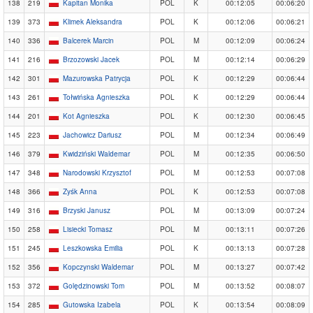
138
219
Kapitan Monika
POL
K
00:12:05
00:06:20
139
373
Klimek Aleksandra
POL
K
00:12:06
00:06:21
140
336
Balcerek Marcin
POL
M
00:12:09
00:06:24
141
216
Brzozowski Jacek
POL
M
00:12:14
00:06:29
142
301
Mazurowska Patrycja
POL
K
00:12:29
00:06:44
143
261
Tołwińska Agnieszka
POL
K
00:12:29
00:06:44
144
201
Kot Agnieszka
POL
K
00:12:30
00:06:45
145
223
Jachowicz Dariusz
POL
M
00:12:34
00:06:49
146
379
Kwidziński Waldemar
POL
M
00:12:35
00:06:50
147
348
Narodowski Krzysztof
POL
M
00:12:53
00:07:08
148
366
Zyśk Anna
POL
K
00:12:53
00:07:08
149
316
Brzyski Janusz
POL
M
00:13:09
00:07:24
150
258
Lisiecki Tomasz
POL
M
00:13:11
00:07:26
151
245
Leszkowska Emilia
POL
K
00:13:13
00:07:28
152
356
Kopczynski Waldemar
POL
M
00:13:27
00:07:42
153
372
Golędzinowski Tom
POL
M
00:13:52
00:08:07
154
285
Gutowska Izabela
POL
K
00:13:54
00:08:09