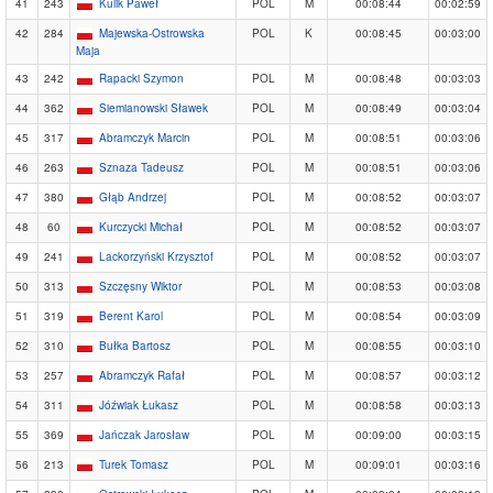
41
243
Kulik Paweł
POL
M
00:08:44
00:02:59
42
284
Majewska-Ostrowska
POL
K
00:08:45
00:03:00
Maja
43
242
Rapacki Szymon
POL
M
00:08:48
00:03:03
44
362
Siemianowski Sławek
POL
M
00:08:49
00:03:04
45
317
Abramczyk Marcin
POL
M
00:08:51
00:03:06
46
263
Sznaza Tadeusz
POL
M
00:08:51
00:03:06
47
380
Głąb Andrzej
POL
M
00:08:52
00:03:07
48
60
Kurczycki Michał
POL
M
00:08:52
00:03:07
49
241
Lackorzyński Krzysztof
POL
M
00:08:52
00:03:07
50
313
Szczęsny Wiktor
POL
M
00:08:53
00:03:08
51
319
Berent Karol
POL
M
00:08:54
00:03:09
52
310
Bułka Bartosz
POL
M
00:08:55
00:03:10
53
257
Abramczyk Rafał
POL
M
00:08:57
00:03:12
54
311
Jóźwiak Łukasz
POL
M
00:08:58
00:03:13
55
369
Jańczak Jarosław
POL
M
00:09:00
00:03:15
56
213
Turek Tomasz
POL
M
00:09:01
00:03:16