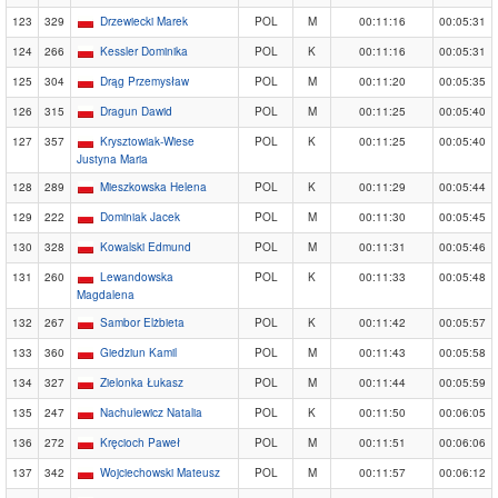
123
329
Drzewiecki Marek
POL
M
00:11:16
00:05:31
124
266
Kessler Dominika
POL
K
00:11:16
00:05:31
125
304
Drąg Przemysław
POL
M
00:11:20
00:05:35
126
315
Dragun Dawid
POL
M
00:11:25
00:05:40
127
357
Krysztowiak-Wiese
POL
K
00:11:25
00:05:40
Justyna Maria
128
289
Mieszkowska Helena
POL
K
00:11:29
00:05:44
129
222
Dominiak Jacek
POL
M
00:11:30
00:05:45
130
328
Kowalski Edmund
POL
M
00:11:31
00:05:46
131
260
Lewandowska
POL
K
00:11:33
00:05:48
Magdalena
132
267
Sambor Elżbieta
POL
K
00:11:42
00:05:57
133
360
Giedziun Kamil
POL
M
00:11:43
00:05:58
134
327
Zielonka Łukasz
POL
M
00:11:44
00:05:59
135
247
Nachulewicz Natalia
POL
K
00:11:50
00:06:05
136
272
Kręcioch Paweł
POL
M
00:11:51
00:06:06
137
342
Wojciechowski Mateusz
POL
M
00:11:57
00:06:12