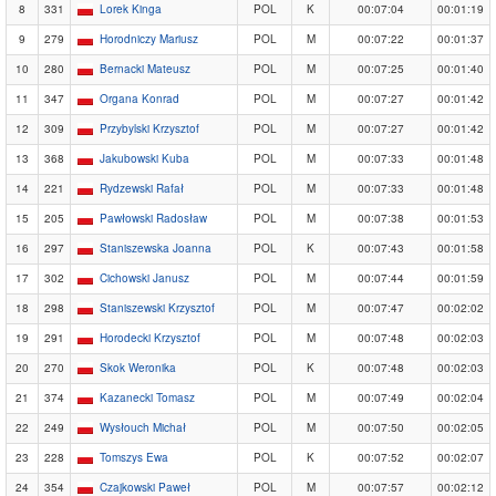
8
331
Lorek Kinga
POL
K
00:07:04
00:01:19
9
279
Horodniczy Mariusz
POL
M
00:07:22
00:01:37
10
280
Bernacki Mateusz
POL
M
00:07:25
00:01:40
11
347
Organa Konrad
POL
M
00:07:27
00:01:42
12
309
Przybylski Krzysztof
POL
M
00:07:27
00:01:42
13
368
Jakubowski Kuba
POL
M
00:07:33
00:01:48
14
221
Rydzewski Rafał
POL
M
00:07:33
00:01:48
15
205
Pawłowski Radosław
POL
M
00:07:38
00:01:53
16
297
Staniszewska Joanna
POL
K
00:07:43
00:01:58
17
302
Cichowski Janusz
POL
M
00:07:44
00:01:59
18
298
Staniszewski Krzysztof
POL
M
00:07:47
00:02:02
19
291
Horodecki Krzysztof
POL
M
00:07:48
00:02:03
20
270
Skok Weronika
POL
K
00:07:48
00:02:03
21
374
Kazanecki Tomasz
POL
M
00:07:49
00:02:04
22
249
Wysłouch Michał
POL
M
00:07:50
00:02:05
23
228
Tomszys Ewa
POL
K
00:07:52
00:02:07
24
354
Czajkowski Paweł
POL
M
00:07:57
00:02:12