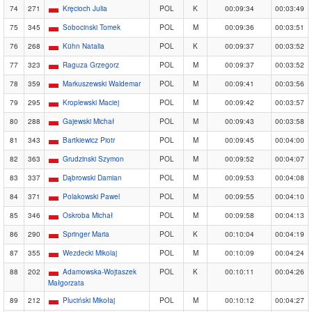
74
271
Kręcioch Julia
POL
K
00:09:34
00:03:49
75
345
Sobocinski Tomek
POL
M
00:09:36
00:03:51
76
268
Kühn Natalia
POL
K
00:09:37
00:03:52
77
323
Raguza Grzegorz
POL
M
00:09:37
00:03:52
78
359
Markuszewski Waldemar
POL
M
00:09:41
00:03:56
79
295
Kroplewski Maciej
POL
M
00:09:42
00:03:57
80
288
Gajewski Michał
POL
M
00:09:43
00:03:58
81
343
Bartkiewicz Piotr
POL
M
00:09:45
00:04:00
82
363
Grudzinski Szymon
POL
M
00:09:52
00:04:07
83
337
Dąbrowski Damian
POL
M
00:09:53
00:04:08
84
371
Polakowski Pawel
POL
M
00:09:55
00:04:10
85
346
Oskroba Michał
POL
M
00:09:58
00:04:13
86
290
Springer Maria
POL
K
00:10:04
00:04:19
87
355
Wezdecki Mikolaj
POL
M
00:10:09
00:04:24
88
202
Adamowska-Wojtaszek
POL
K
00:10:11
00:04:26
Małgorzata
89
212
Pluciński Mikołaj
POL
M
00:10:12
00:04:27