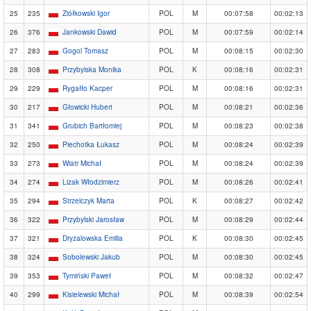
25
235
Ziółkowski Igor
POL
M
00:07:58
00:02:13
26
376
Jankowski Dawid
POL
M
00:07:59
00:02:14
27
283
Gogol Tomasz
POL
M
00:08:15
00:02:30
28
308
Przybylska Monika
POL
K
00:08:16
00:02:31
29
229
Rygałło Kacper
POL
M
00:08:16
00:02:31
30
217
Głowicki Hubert
POL
M
00:08:21
00:02:36
31
341
Grubich Bartłomiej
POL
M
00:08:23
00:02:38
32
250
Piechotka Łukasz
POL
M
00:08:24
00:02:39
33
273
Wiatr Michał
POL
M
00:08:24
00:02:39
34
274
Lizak Włodzimierz
POL
M
00:08:26
00:02:41
35
294
Strzelczyk Marta
POL
K
00:08:27
00:02:42
36
322
Przybylski Jarosław
POL
M
00:08:29
00:02:44
37
321
Dryzalowska Emilia
POL
K
00:08:30
00:02:45
38
324
Sobolewski Jakub
POL
M
00:08:30
00:02:45
39
353
Tymiński Paweł
POL
M
00:08:32
00:02:47
40
299
Kisielewski Michał
POL
M
00:08:39
00:02:54