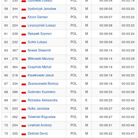
57
230
Ostrowski Łukasz
POL
M
00:09:04
00:03:19
58
344
Izydorczyk Jarosław
POL
M
00:09:05
00:03:20
59
370
Kiczor Damian
POL
M
00:09:07
00:03:22
60
224
Leszczyński Łukasz
POL
M
00:09:08
00:03:23
61
239
Rękawik Szymon
POL
M
00:09:09
00:03:24
62
232
Sułek Łukasz
POL
M
00:09:09
00:03:24
63
367
Nowak Slawomir
POL
M
00:09:14
00:03:29
64
275
Witkowski Maurycy
POL
M
00:09:14
00:03:29
65
364
Czapiński Michał
POL
M
00:09:16
00:03:31
66
218
Klawikowski Jakub
POL
M
00:09:18
00:03:33
67
334
Zbaraszewski Bartosz
POL
M
00:09:18
00:03:33
68
286
Golemiec Kazimierz
POL
M
00:09:23
00:03:38
69
281
Różalska Aleksandra
POL
K
00:09:25
00:03:40
70
203
Hulko Jarosław
POL
M
00:09:27
00:03:42
71
262
Tołwiński Bogusław
POL
M
00:09:27
00:03:42
72
254
Lewiński Andrzej
POL
M
00:09:31
00:03:46
73
335
Zieliński Denis
POL
M
00:09:32
00:03:47