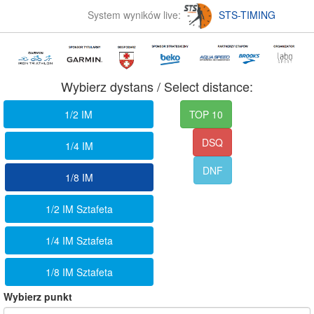
System wyników live:
STS-TIMING
Wybierz dystans / Select distance:
1/2 IM
TOP 10
DSQ
1/4 IM
DNF
1/8 IM
1/2 IM Sztafeta
1/4 IM Sztafeta
1/8 IM Sztafeta
Wybierz punkt