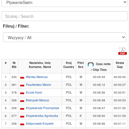
Filtruj / Filter:
#
Nr
Nazwisko, imię
Kraj
Płeć
Strata
Czas netto
Bib
Surname, Name
Country
Sex
Gap
/ Chip Time
1
330
Wamka Mateusz
POL
M
00:05:45
00:00:00
2
361
Paszkiewicz Marcin
POL
M
00:06:12
00:00:27
3
378
Kozak Karol
POL
M
00:06:36
00:00:51
4
326
Biskupski Mariusz
POL
M
00:06:38
00:00:53
5
206
Kropiewnicki Przemysław
POL
M
00:06:47
00:01:02
6
277
Kropiewnicka Agnieszka
POL
K
00:06:50
00:01:05
7
358
Adrjanowski Krzysiek
POL
M
00:06:56
00:01:11