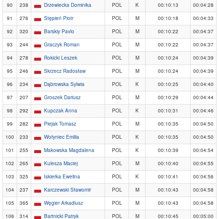
90
238
Drzewiecka Dominika
POL
K
00:10:13
00:04:28
91
276
Stępień Piotr
POL
M
00:10:18
00:04:33
92
320
Barskiy Pavlo
POL
M
00:10:22
00:04:37
93
244
Graczyk Roman
POL
M
00:10:22
00:04:37
94
278
Rokicki Leszek
POL
M
00:10:24
00:04:39
95
246
Skrzecz Radosław
POL
M
00:10:24
00:04:39
96
234
Dąbrowska Sylwia
POL
K
00:10:25
00:04:40
97
207
Groszek Dariusz
POL
M
00:10:29
00:04:44
98
292
Kupczak Anna
POL
K
00:10:31
00:04:46
99
282
Piejak Tomasz
POL
M
00:10:35
00:04:50
100
233
Wołyniec Emilia
POL
K
00:10:35
00:04:50
101
255
Makowska Magdalena
POL
K
00:10:39
00:04:54
102
265
Kulesza Maciej
POL
M
00:10:40
00:04:55
103
325
Iskierka Ewelina
POL
K
00:10:41
00:04:56
104
237
Karczewski Sławomir
POL
M
00:10:43
00:04:58
105
365
Węgier Arkadiusz
POL
M
00:10:43
00:04:58
106
314
Bartnicki Patryk
POL
M
00:10:45
00:05:00