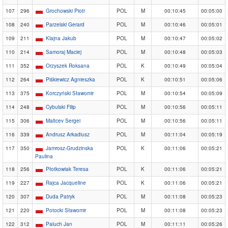
107
296
Grochowski Piotr
POL
M
00:10:45
00:05:00
108
240
Parzelski Gerard
POL
M
00:10:46
00:05:01
109
211
Klajna Jakub
POL
M
00:10:47
00:05:02
110
214
Samoraj Maciej
POL
M
00:10:48
00:05:03
111
352
Orzyszek Roksana
POL
K
00:10:49
00:05:04
112
264
Piśkiewicz Agnieszka
POL
K
00:10:51
00:05:06
113
375
Korczyński Sławomir
POL
M
00:10:54
00:05:09
114
248
Cybulski Filip
POL
M
00:10:56
00:05:11
115
306
Maltcev Sergei
POL
M
00:10:56
00:05:11
116
339
Andrusz Arkadiusz
POL
M
00:11:04
00:05:19
117
350
Jamrosz-Grudzinska
POL
K
00:11:06
00:05:21
Paulina
118
256
Płotkowiak Teresa
POL
K
00:11:06
00:05:21
119
227
Rajca Jacqueline
POL
K
00:11:06
00:05:21
120
307
Duda Patryk
POL
M
00:11:08
00:05:23
121
220
Potocki Sławomir
POL
M
00:11:08
00:05:23
122
312
Paluch Jan
POL
M
00:11:11
00:05:26