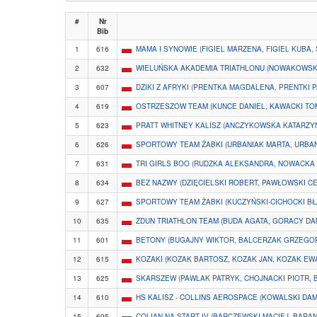
#
Nr
Bib
1
616
MAMA I SYNOWIE (FIGIEL MARZENA, FIGIEL KUBA, 
2
632
WIELUŃSKA AKADEMIA TRIATHLONU (NOWAKOWSKI 
3
607
DZIKI Z AFRYKI (PRENTKA MAGDALENA, PRENTKI 
4
619
OSTRZESZOW TEAM (KUNCE DANIEL, KAWACKI TO
5
623
PRATT WHITNEY KALISZ (ANCZYKOWSKA KATARZYN
6
626
SPORTOWY TEAM ŻABKI (URBANIAK MARTA, URBAN
7
631
TRI GIRLS BOO (RUDZKA ALEKSANDRA, NOWACKA
8
634
BEZ NAZWY (DZIĘCIELSKI ROBERT, PAWŁOWSKI C
9
627
SPORTOWY TEAM ŻABKI (KUCZYŃSKI-CICHOCKI BŁ
10
635
ZDUN TRIATHLON TEAM (BUDA AGATA, GORACY DA
11
601
BETONY (BUGAJNY WIKTOR, BALCERZAK GRZEGOR
12
615
KOZAKI (KOZAK BARTOSZ, KOZAK JAN, KOZAK EW
13
625
SKARSZEW (PAWLAK PATRYK, CHOJNACKI PIOTR, 
14
610
HS KALISZ - COLLINS AEROSPACE (KOWALSKI DAMI
15
605
COLIAN NA START IV (BARCZEWSKI MACIEJ, BAR