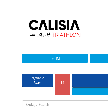
1/4 IM
Pływanie
T1
Swim