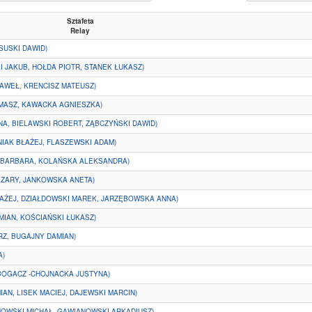
Sztafeta
Relay
SUSKI DAWID)
JAKUB, HOŁDA PIOTR, STANEK ŁUKASZ)
PAWEŁ, KRENCISZ MATEUSZ)
MASZ, KAWACKA AGNIESZKA)
A, BIELAWSKI ROBERT, ZĄBCZYŃSKI DAWID)
IAK BŁAŻEJ, FLASZEWSKI ADAM)
 BARBARA, KOLAŃSKA ALEKSANDRA)
EZARY, JANKOWSKA ANETA)
AŻEJ, DZIAŁDOWSKI MAREK, JARZĘBOWSKA ANNA)
MIAN, KOŚCIAŃSKI ŁUKASZ)
Z, BUGAJNY DAMIAN)
A)
BOGACZ -CHOJNACKA JUSTYNA)
AN, LISEK MACIEJ, DAJEWSKI MARCIN)
ANOWSKI MICHAŁ, GAWIANOWSKI ARKADIUSZ)