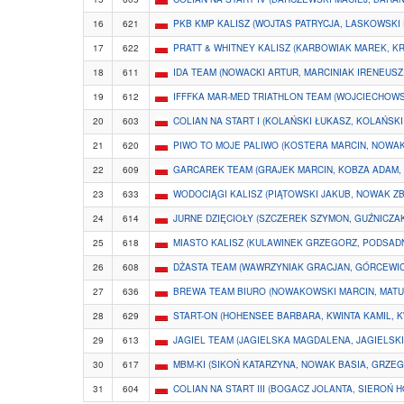
16
621
PKB KMP KALISZ (WOJTAS PATRYCJA, LASKOWSKI
17
622
PRATT & WHITNEY KALISZ (KARBOWIAK MAREK, K
18
611
IDA TEAM (NOWACKI ARTUR, MARCINIAK IRENEUSZ
19
612
IFFFKA MAR-MED TRIATHLON TEAM (WOJCIECHOW
20
603
COLIAN NA START I (KOLAŃSKI ŁUKASZ, KOLAŃSKI
21
620
PIWO TO MOJE PALIWO (KOSTERA MARCIN, NOWAK
22
609
GARCAREK TEAM (GRAJEK MARCIN, KOBZA ADAM
23
633
WODOCIĄGI KALISZ (PIĄTOWSKI JAKUB, NOWAK ZB
24
614
JURNE DZIĘCIOŁY (SZCZEREK SZYMON, GUŹNICZAK
25
618
MIASTO KALISZ (KULAWINEK GRZEGORZ, PODSADN
26
608
DŻASTA TEAM (WAWRZYNIAK GRACJAN, GÓRCEWIC
27
636
BREWA TEAM BIURO (NOWAKOWSKI MARCIN, MATU
28
629
START-ON (HOHENSEE BARBARA, KWINTA KAMIL, 
29
613
JAGIEL TEAM (JAGIELSKA MAGDALENA, JAGIELSKI
30
617
MBM-KI (SIKOŃ KATARZYNA, NOWAK BASIA, GRZE
31
604
COLIAN NA START III (BOGACZ JOLANTA, SIEROŃ 