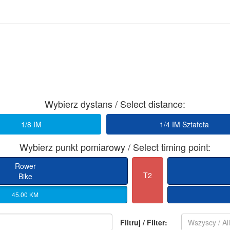
Wybierz dystans / Select distance:
1/8 IM
1/4 IM Sztafeta
Wybierz punkt pomiarowy / Select timing point:
Rower
T2
Bike
45.00 KM
Filtruj / Filter:
Wszyscy / Al