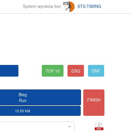
System wyników live:
STS-TIMING
TOP 10
DSQ
DNF
Bieg
FINISH
Run
10.55 KM
l