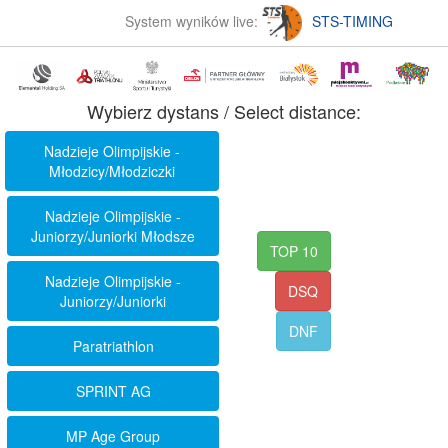
System wyników live:
STS-TIMING
Wybierz dystans / Select distance:
Nadzieje Olimpijskie -
Młodzicy/Młodziczki
Nadzieje Olimpijskie -
Juniorzy/Juniorki Młodsze
TOP 10
Nadzieje Olimpijskie -
DSQ
Juniorzy/Juniorki
DNF
Paratriathlon
SPRINT AG
MP Age Group