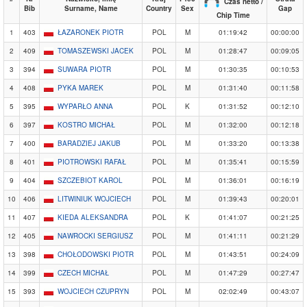
Czas netto /
Bib
Surname, Name
Country
Sex
Gap
Chip Time
1
403
ŁAZARONEK PIOTR
POL
M
01:19:42
00:00:00
2
409
TOMASZEWSKI JACEK
POL
M
01:28:47
00:09:05
3
394
SUWARA PIOTR
POL
M
01:30:35
00:10:53
4
408
PYKA MAREK
POL
M
01:31:40
00:11:58
5
395
WYPARŁO ANNA
POL
K
01:31:52
00:12:10
6
397
KOSTRO MICHAŁ
POL
M
01:32:00
00:12:18
7
400
BARADZIEJ JAKUB
POL
M
01:33:20
00:13:38
8
401
PIOTROWSKI RAFAŁ
POL
M
01:35:41
00:15:59
9
404
SZCZEBIOT KAROL
POL
M
01:36:01
00:16:19
10
406
LITWINIUK WOJCIECH
POL
M
01:39:43
00:20:01
11
407
KIEDA ALEKSANDRA
POL
K
01:41:07
00:21:25
12
405
NAWROCKI SERGIUSZ
POL
M
01:41:11
00:21:29
13
398
CHOŁODOWSKI PIOTR
POL
M
01:43:51
00:24:09
14
399
CZECH MICHAŁ
POL
M
01:47:29
00:27:47
15
393
WOJCIECH CZUPRYN
POL
M
02:02:49
00:43:07