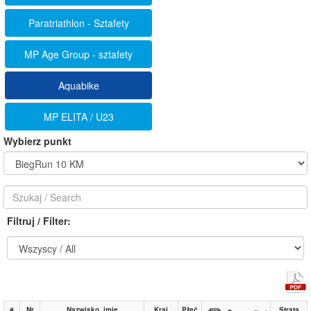
Paratriathlon - Sztafety
MP Age Group - sztafety
Aquabike
MP ELITA / U23
Wybierz punkt
Filtruj / Filter:
#
Nr
Nazwisko, imię
Kraj
Płeć
Strata