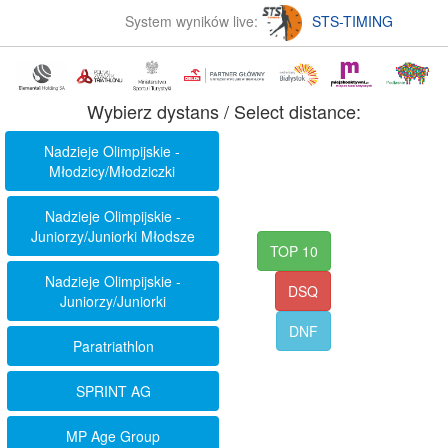
System wyników live:
STS-TIMING
Wybierz dystans / Select distance:
Nadzieje Olimpijskie -
Młodzicy/Młodziczki
Nadzieje Olimpijskie -
Juniorzy/Juniorki Młodsze
TOP 10
Nadzieje Olimpijskie -
DSQ
Juniorzy/Juniorki
DNF
Paratriathlon
SPRINT AG
MP Age Group