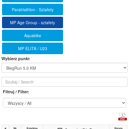
Paratriathlon - Sztafety
MP Age Group - sztafety
Aquabike
MP ELITA / U23
Wybierz punkt
Filtruj / Filter:
#
Nr
Sztafeta
Strata