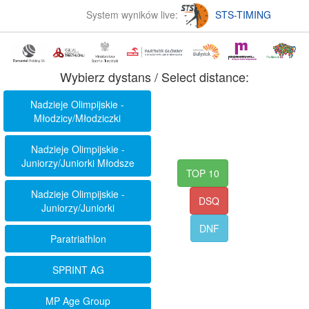
System wyników live:
STS-TIMING
Wybierz dystans / Select distance:
Nadzieje Olimpijskie -
Młodzicy/Młodziczki
Nadzieje Olimpijskie -
Juniorzy/Juniorki Młodsze
TOP 10
Nadzieje Olimpijskie -
DSQ
Juniorzy/Juniorki
DNF
Paratriathlon
SPRINT AG
MP Age Group