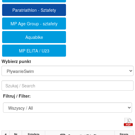
Paratriathlon - Sztafety
MP Age Group - sztafety
Aquabike
MP ELITA / U23
Wybierz punkt
Filtruj / Filter:
#
Nr
Sztafeta
Strata