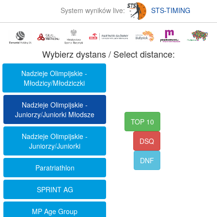
System wyników live:
STS-TIMING
Wybierz dystans / Select distance:
Nadzieje Olimpijskie -
Młodzicy/Młodziczki
Nadzieje Olimpijskie -
Juniorzy/Juniorki Młodsze
TOP 10
Nadzieje Olimpijskie -
DSQ
Juniorzy/Juniorki
DNF
Paratriathlon
SPRINT AG
MP Age Group