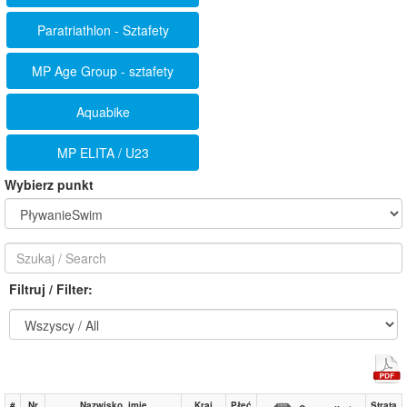
Paratriathlon - Sztafety
MP Age Group - sztafety
Aquabike
MP ELITA / U23
Wybierz punkt
Filtruj / Filter:
#
Nr
Nazwisko, imię
Kraj
Płeć
Strata