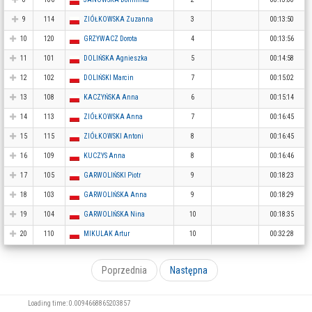
9
114
ZIÓŁKOWSKA Zuzanna
3
00:13:50
10
120
GRZYWACZ Dorota
4
00:13:56
11
101
DOLIŃSKA Agnieszka
5
00:14:58
12
102
DOLIŃSKI Marcin
7
00:15:02
13
108
KACZYŃSKA Anna
6
00:15:14
14
113
ZIÓŁKOWSKA Anna
7
00:16:45
15
115
ZIÓŁKOWSKI Antoni
8
00:16:45
16
109
KUCZYS Anna
8
00:16:46
17
105
GARWOLIŃSKI Piotr
9
00:18:23
18
103
GARWOLIŃSKA Anna
9
00:18:29
19
104
GARWOLIŃSKA Nina
10
00:18:35
20
110
MIKULAK Artur
10
00:32:28
Poprzednia
Następna
Loading time: 0.0094668865203857