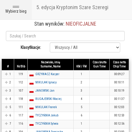
5. edycja Kryptonim Szare Szeregi
Toggle
Wybierz bieg
navigation
Stan wyników:
NIEOFICJALNE
Klasyfikacje:
Nazwisko, imię
Czas brutto
Czas netto
#
Nr/Bib
Surname, Name
KM / FM
Gun Time
Chip Time
1
119
GRZYWACZ Kacper
1
00:09:27
2
112
MIKULAK Ignacy
2
00:10:11
3
107
JANOWSKI Jan
3
00:10:19
4
118
BUGAJEWSKI Maciej
4
00:11:37
5
111
MIKULAK Franek
5
00:12:03
6
117
TYCZYŃSKA Jakub
6
00:12:53
7
116
TYCZYŃSKA Sylwia
1
00:12:56
8
106
JANOWSKA Dominika
2
00:13:00