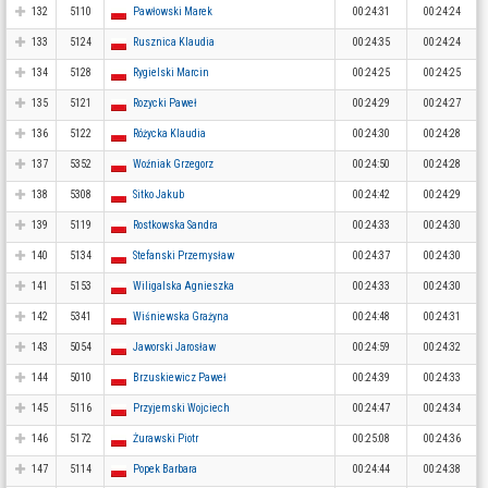
132
5110
Pawłowski Marek
00:24:31
00:24:24
133
5124
Rusznica Klaudia
00:24:35
00:24:24
134
5128
Rygielski Marcin
00:24:25
00:24:25
135
5121
Rozycki Paweł
00:24:29
00:24:27
136
5122
Różycka Klaudia
00:24:30
00:24:28
137
5352
Woźniak Grzegorz
00:24:50
00:24:28
138
5308
Sitko Jakub
00:24:42
00:24:29
139
5119
Rostkowska Sandra
00:24:33
00:24:30
140
5134
Stefanski Przemysław
00:24:37
00:24:30
141
5153
Wiligalska Agnieszka
00:24:33
00:24:30
142
5341
Wiśniewska Grażyna
00:24:48
00:24:31
143
5054
Jaworski Jarosław
00:24:59
00:24:32
144
5010
Brzuskiewicz Paweł
00:24:39
00:24:33
145
5116
Przyjemski Wojciech
00:24:47
00:24:34
146
5172
Żurawski Piotr
00:25:08
00:24:36
147
5114
Popek Barbara
00:24:44
00:24:38