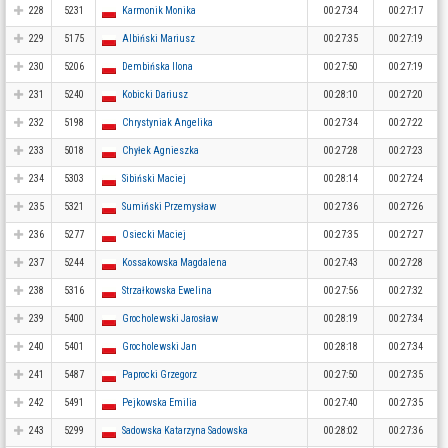
228
5231
Karmonik Monika
00:27:34
00:27:17
229
5175
Albiński Mariusz
00:27:35
00:27:19
230
5206
Dembińska Ilona
00:27:50
00:27:19
231
5240
Kobicki Dariusz
00:28:10
00:27:20
232
5198
Chrystyniak Angelika
00:27:34
00:27:22
233
5018
Chyłek Agnieszka
00:27:28
00:27:23
234
5303
Sibiński Maciej
00:28:14
00:27:24
235
5321
Sumiński Przemysław
00:27:36
00:27:26
236
5277
Osiecki Maciej
00:27:35
00:27:27
237
5244
Kossakowska Magdalena
00:27:43
00:27:28
238
5316
Strzałkowska Ewelina
00:27:56
00:27:32
239
5400
Grocholewski Jarosław
00:28:19
00:27:34
240
5401
Grocholewski Jan
00:28:18
00:27:34
241
5487
Paprocki Grzegorz
00:27:50
00:27:35
242
5491
Pejkowska Emilia
00:27:40
00:27:35
243
5299
Sadowska Katarzyna Sadowska
00:28:02
00:27:36