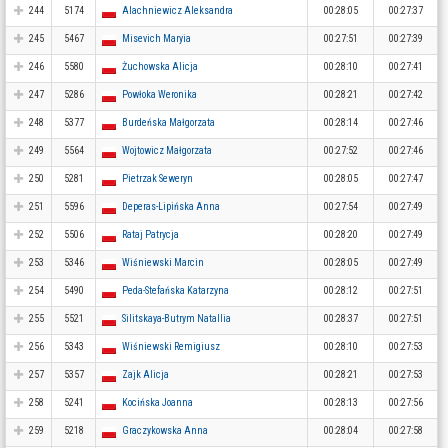
244
5174
Alachniewicz Aleksandra
00:28:05
00:27:37
245
5467
Misevich Maryia
00:27:51
00:27:39
246
5580
Żuchowska Alicja
00:28:10
00:27:41
247
5286
Powłoka Weronika
00:28:21
00:27:42
248
5377
Burdeńska Małgorzata
00:28:14
00:27:46
249
5564
Wojtowicz Małgorzata
00:27:52
00:27:46
250
5281
Pietrzak Seweryn
00:28:05
00:27:47
251
5596
Deperas-Lipińska Anna
00:27:54
00:27:49
252
5506
Rataj Patrycja
00:28:20
00:27:49
253
5346
Wiśniewski Marcin
00:28:05
00:27:49
254
5490
Peda-Stefańska Katarzyna
00:28:12
00:27:51
255
5521
Silitskaya-Butrym Natallia
00:28:37
00:27:51
256
5343
Wiśniewski Remigiusz
00:28:10
00:27:53
257
5357
Zajk Alicja
00:28:21
00:27:53
258
5241
Kocińska Joanna
00:28:13
00:27:56
259
5218
Graczykowska Anna
00:28:04
00:27:58