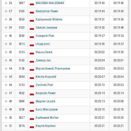
36
5087
MACIŃSKI WALDEMAR
00:19:43
00:19:40
37
5100
Niedzielski Paweł
00:19:45
00:19:43
38
5063
Kiprijanovski Wiktoria
00:19:51
00:19:50
39
5103
Okoński Jarosław
00:19:53
00:19:48
40
5040
Grzegocki Piotr
00:19:57
00:19:55
41
5015
chudy emil
00:19:59
00:19:57
42
5135
Strauss Darek
00:20:02
00:19:59
43
5163
Zawieja Jan
00:20:04
00:20:01
44
5158
Wojciechowski Przemysław
00:20:05
00:20:05
45
5064
Klecha Krzysztof
00:20:07
00:20:04
46
5165
Zieliński Piotr
00:20:13
00:20:05
47
5062
Karpiński Paweł
00:20:14
00:20:14
48
5088
Magrian Leszek
00:20:15
00:20:08
49
5258
Kunz Mieczysław
00:20:19
00:20:18
50
5027
Dudkowiak Michał
00:20:21
00:20:20
51
5076
Krajnik Krystian
00:20:21
00:20:21