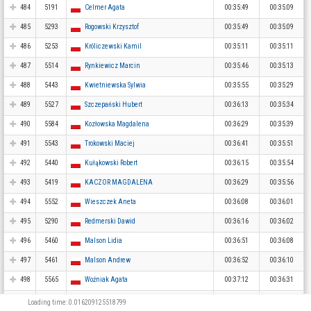
484
5191
Celmer Agata
00:35:49
00:35:09
485
5293
Rogowski Krzysztof
00:35:49
00:35:09
486
5253
Króliczewski Kamil
00:35:11
00:35:11
487
5514
Rynkiewicz Marcin
00:35:46
00:35:13
488
5443
Kwietniewska Sylwia
00:35:55
00:35:29
489
5527
Szczepański Hubert
00:36:13
00:35:34
490
5584
Kozłowska Magdalena
00:36:29
00:35:39
491
5543
Trokowski Maciej
00:36:41
00:35:51
492
5440
Kułąkowski Robert
00:36:15
00:35:54
493
5419
KACZOR MAGDALENA
00:36:29
00:35:56
494
5552
Wieszczek Aneta
00:36:08
00:36:01
495
5290
Redmerski Dawid
00:36:16
00:36:02
496
5460
Malson Lidia
00:36:51
00:36:08
497
5461
Malson Andrew
00:36:52
00:36:10
498
5565
Woźniak Agata
00:37:12
00:36:31
499
5475
Nowaczyk Dorota
00:37:10
00:36:44
Loading time: 0.016209125518799