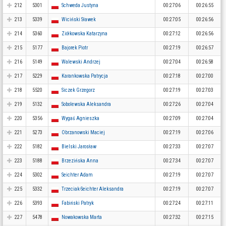
212
5301
Schweda Justyna
00:27:06
00:26:55
213
5339
Wiciński Sławek
00:27:05
00:26:56
214
5360
Ziółkowska Katarzyna
00:27:12
00:26:56
215
5177
Bajorek Piotr
00:27:19
00:26:57
216
5149
Walewski Andrzej
00:27:04
00:26:58
217
5229
Karankowska Patrycja
00:27:18
00:27:00
218
5520
Siczek Grzegorz
00:27:19
00:27:03
219
5132
Sobolewska Aleksandra
00:27:26
00:27:04
220
5356
Wygaś Agnieszka
00:27:09
00:27:04
221
5273
Obrzanowski Maciej
00:27:19
00:27:06
222
5182
Bielski Jarosław
00:27:33
00:27:07
223
5188
Brzezińska Anna
00:27:34
00:27:07
224
5302
Seichter Adam
00:27:19
00:27:07
225
5332
Trzeciak-Seichter Aleksandra
00:27:19
00:27:07
226
5393
Fabiński Patryk
00:27:24
00:27:11
227
5478
Nowakowska Marta
00:27:32
00:27:15