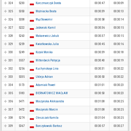
324
5230
Karczmarczyk Dorota
00:30:47
00:30:09
325
5350
Woźniacka Beata
00:30:39
00:30:13
326
5338
Wąż Sławomir
00:30:58
00:30:14
327
5222
Jabłoński Kamil
00:30:36
00:30:15
328
5263
Makarewicz Jakub
00:30:37
00:30:15
329
5259
Kwiatkowska Julia
00:30:45
00:30:16
330
5249
Kozak Monika
00:30:39
00:30:18
331
5557
Wittenbeck Patrycja
00:30:40
00:30:19
332
5256
Kuchynskaya Lina
00:30:31
00:30:22
333
5335
Ukleja Adrian
00:30:50
00:30:22
334
5173
Adamiak Paweł
00:31:01
00:30:23
335
5183
BIERNATOWICZ WACŁAW
00:30:50
00:30:23
336
5471
Moszyńska Aleksandra
00:31:08
00:30:25
337
5472
Moszyński Marcin
00:31:08
00:30:25
338
5274
Oleszczak Kamila
00:31:04
00:30:25
339
5367
Barczykowski Bartosz
00:30:57
00:30:27