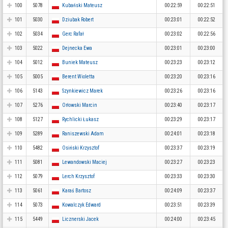
100
5078
Kubański Mateusz
00:22:59
00:22:51
101
5030
Dziubak Robert
00:23:01
00:22:52
102
5034
Gerc Rafał
00:23:02
00:22:56
103
5022
Dejnecka Ewa
00:23:01
00:23:00
104
5012
Buniek Mateusz
00:23:23
00:23:12
105
5005
Berent Wioletta
00:23:20
00:23:16
106
5143
Szynkiewicz Marek
00:23:26
00:23:16
107
5276
Orłowski Marcin
00:23:40
00:23:17
108
5127
Rychlicki Łukasz
00:23:29
00:23:17
109
5289
Raniszewski Adam
00:24:01
00:23:18
110
5482
Osiński Krzysztof
00:23:37
00:23:19
111
5081
Lewandowski Maciej
00:23:27
00:23:23
112
5079
Lerch Krzysztof
00:23:33
00:23:30
113
5061
Karaś Bartosz
00:24:09
00:23:37
114
5073
Kowalczyk Edward
00:23:51
00:23:39
115
5449
Licznerski Jacek
00:24:00
00:23:45