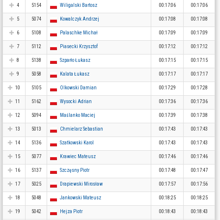
4
5154
Wiligalski Bartosz
00:17:06
00:17:06
5
5074
Kowalczyk Andrzej
00:17:08
00:17:08
6
5108
Palaschke Michał
00:17:09
00:17:09
7
5112
Piasecki Krzysztof
00:17:12
00:17:12
8
5138
Szparło Łukasz
00:17:15
00:17:15
9
5058
Kalata Łukasz
00:17:17
00:17:17
10
5105
Olkowski Damian
00:17:29
00:17:28
11
5162
Wysocki Adrian
00:17:36
00:17:36
12
5094
Maślanko Maciej
00:17:39
00:17:38
13
5013
Chmielarz Sebastian
00:17:43
00:17:43
14
5136
Szatkowski Karol
00:17:43
00:17:43
15
5077
Krawiec Mateusz
00:17:46
00:17:46
16
5137
Szczęsny Piotr
00:17:48
00:17:47
17
5025
Drapiewski Mirosław
00:17:57
00:17:56
18
5048
Jankowski Mateusz
00:18:25
00:18:25
19
5042
Hejza Piotr
00:18:43
00:18:43