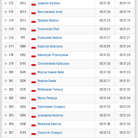
372
5412
Jaworski Krystian
00:31:53
00:31:19
373
5314
Staniszewski Jerzy
00:31:56
00:31:19
374
5315
Starobrat Natalia
00:31:25
00:31:19
375
5196
Chromiński Piotr
00:32:07
00:31:21
376
799
Kurdubska Natalia
00:31:27
00:31:21
377
5588
Kaplicka Katarzyna
00:32:09
00:31:24
378
5592
Sobierajski Przemysław
00:31:32
00:31:24
379
5193
Chmielewska Katarzyna
00:31:53
00:31:25
380
5349
Wojciechowski Rafał
00:31:55
00:31:25
381
5208
Deptuła Dorota
00:32:11
00:31:31
382
5570
Wróblewski Tomasz
00:32:14
00:31:33
383
5464
Mazur Patrycja
00:31:34
00:31:34
384
5536
Szytniewski Grzegorz
00:31:34
00:31:34
385
5590
Jaskowska Karolina
00:32:13
00:31:35
386
5458
Makiejew Ewelina
00:31:58
00:31:36
387
5194
Chojnicki Grzegorz
00:32:16
00:31:37