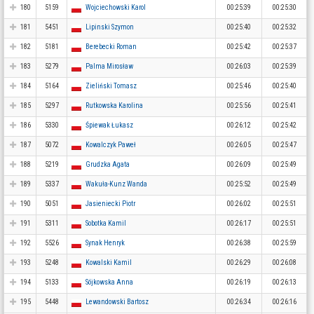
180
5159
Wojciechowski Karol
00:25:39
00:25:30
181
5451
Lipinski Szymon
00:25:40
00:25:32
182
5181
Berebecki Roman
00:25:42
00:25:37
183
5279
Palma Mirosław
00:26:03
00:25:39
184
5164
Zieliński Tomasz
00:25:46
00:25:40
185
5297
Rutkowska Karolina
00:25:56
00:25:41
186
5330
Śpiewak Łukasz
00:26:12
00:25:42
187
5072
Kowalczyk Paweł
00:26:05
00:25:47
188
5219
Grudzka Agata
00:26:09
00:25:49
189
5337
Wakuła-Kunz Wanda
00:25:52
00:25:49
190
5051
Jasieniecki Piotr
00:26:02
00:25:51
191
5311
Sobotka Kamil
00:26:17
00:25:51
192
5526
Synak Henryk
00:26:38
00:25:59
193
5248
Kowalski Kamil
00:26:29
00:26:08
194
5133
Sójkowska Anna
00:26:19
00:26:13
195
5448
Lewandowski Bartosz
00:26:34
00:26:16