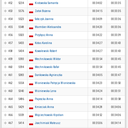
452
5234
Kistowska Samanta
00:34:02
00:33:35
453
5576
Zatoń Bożena
00:34:15
00:33:35
454
5523
Sobczyk Joanna
00:34:09
00:33:36
455
5548
Warmbier Aleksandra
00:34:20
00:33:36
456
5503
Przybysz Anna
00:34:22
00:33:39
457
5433
Kotas Karolina
00:34:27
00:33:43
458
5434
Kowalewski Robert
00:34:27
00:33:43
459
5593
Mechnikowski Wiktor
00:33:54
00:33:45
460
5594
Mechnikowski Rafał
00:33:54
00:33:45
461
5383
Dankowska Agnieszka
00:34:05
00:33:47
462
5554
Wisniewska Patrycja Wisniewska
00:34:23
00:33:50
463
5340
Wiśniewska Lena
00:34:24
00:33:51
464
5486
Paprocka Anna
00:34:14
00:33:58
465
5429
Kmieciak Anna
00:34:28
00:34:06
466
5559
Wojciechowski Krystian
00:34:52
00:34:06
467
5414
Joachimiak Mateusz
00:35:06
00:34:14