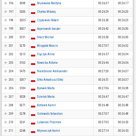
196
5098
Murawska Martyna
00:26:37
00:26:17
197
5200
Chyłka Mikołaj
00:26:29
00:26:20
198
5205
Czyżewski Robert
00:26:50
00:26:23
199
5007
bojanowski kacper
00:26:42
00:26:30
200
5131
Sitarz Michał
00:26:50
00:26:30
201
5270
Mrzygłód Marcin
00:27:07
00:26:32
202
5213
Frączyk Anna
00:26:57
00:26:34
203
5102
Nowicka Aldona
00:26:46
00:26:36
204
5473
Nierebiński Aleksander
00:27:20
00:26:37
205
5307
Sitko Arkadiusz Sitko
00:26:51
00:26:37
206
5184
Borowik Marta
00:27:06
00:26:38
207
5028
Dzielak Marta
00:26:47
00:26:47
208
5071
Kotlarek Kamil
00:26:48
00:26:48
209
5278
Ostrowski Sebastian
00:27:07
00:26:48
210
5261
Lubański Przemek
00:27:05
00:26:53
211
5268
Młynarczyk Kamil
00:27:14
00:26:55