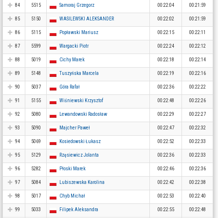
84
5515
Samoraj Grzegorz
00:22:04
00:21:59
85
5150
WASILEWSKI ALEKSANDER
00:22:02
00:21:59
86
5115
Popławski Mariusz
00:22:15
00:22:11
87
5599
Wargacki Piotr
00:22:24
00:22:12
88
5019
Cichy Marek
00:22:18
00:22:14
89
5148
Tuszyńska Marcela
00:22:19
00:22:16
90
5037
Góra Rafał
00:22:36
00:22:22
91
5155
Wiśniewski Krzysztof
00:22:48
00:22:26
92
5080
Lewandowski Radosław
00:22:29
00:22:27
93
5090
Majcher Paweł
00:22:47
00:22:32
94
5069
Kosiedowski Łukasz
00:22:52
00:22:33
95
5129
Rzęsiewicz Jolanta
00:22:36
00:22:33
96
5282
Płoski Marek
00:22:46
00:22:36
97
5084
Lubiszewska Karolina
00:22:42
00:22:38
98
5017
Chyb Michał
00:22:53
00:22:40
99
5033
Filipek Aleksandra
00:22:55
00:22:48