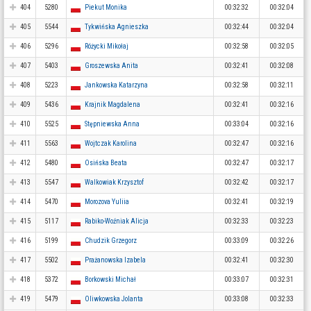
404
5280
Piekut Monika
00:32:32
00:32:04
405
5544
Tykwińska Agnieszka
00:32:44
00:32:04
406
5296
Różycki Mikołaj
00:32:58
00:32:05
407
5403
Groszewska Anita
00:32:41
00:32:08
408
5223
Jankowska Katarzyna
00:32:58
00:32:11
409
5436
Krajnik Magdalena
00:32:41
00:32:16
410
5525
Stępniewska Anna
00:33:04
00:32:16
411
5563
Wojtczak Karolina
00:32:47
00:32:16
412
5480
Osińska Beata
00:32:47
00:32:17
413
5547
Walkowiak Krzysztof
00:32:42
00:32:17
414
5470
Morozova Yuliia
00:32:41
00:32:19
415
5117
Rabiko-Woźniak Alicja
00:32:33
00:32:23
416
5199
Chudzik Grzegorz
00:33:09
00:32:26
417
5502
Prażanowska Izabela
00:32:41
00:32:30
418
5372
Borkowski Michał
00:33:07
00:32:31
419
5479
Oliwkowska Jolanta
00:33:08
00:32:33