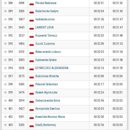
388
5498
Pleskot Radosław
00:32:31
00:31:42
389
5509
Riabchenko Vadym
00:32:04
00:31:43
390
5407
hadowska anna
00:31:56
00:31:47
391
5445
LAMENT LIDIA
00:31:57
00:31:47
392
5257
Kujawski Tomasz
00:32:33
00:31:48
393
5406
Guzik Zuzanna
00:32:38
00:31:55
394
5510
Robaczewski Łukasz
00:32:35
00:31:56
395
5385
Dąbrowska Sylwia
00:32:35
00:31:58
396
5328
SZYMECZKO ALEKSANDRA
00:32:16
00:31:59
397
5375
Budzińska Wioletta
00:32:08
00:32:00
398
5500
Pokorski Sebastian
00:32:17
00:32:00
399
5476
Nowak Agnieszka
00:32:26
00:32:01
400
5394
Gabryszewska Sonia
00:32:46
00:32:02
401
5427
Kempińska Ewelina
00:32:05
00:32:02
402
5591
Kowalska-Rosman Maria
00:32:28
00:32:03
403
5533
Sztafij Bartłomiej
00:32:56
00:32:03