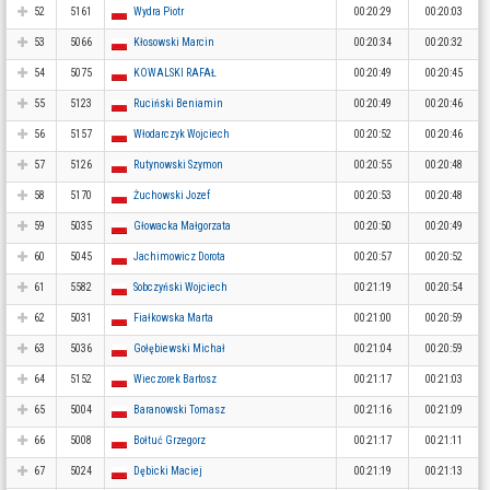
52
5161
Wydra Piotr
00:20:29
00:20:03
53
5066
Kłosowski Marcin
00:20:34
00:20:32
54
5075
KOWALSKI RAFAŁ
00:20:49
00:20:45
55
5123
Ruciński Beniamin
00:20:49
00:20:46
56
5157
Włodarczyk Wojciech
00:20:52
00:20:46
57
5126
Rutynowski Szymon
00:20:55
00:20:48
58
5170
Żuchowski Jozef
00:20:53
00:20:48
59
5035
Głowacka Małgorzata
00:20:50
00:20:49
60
5045
Jachimowicz Dorota
00:20:57
00:20:52
61
5582
Sobczyński Wojciech
00:21:19
00:20:54
62
5031
Fiałkowska Marta
00:21:00
00:20:59
63
5036
Gołębiewski Michał
00:21:04
00:20:59
64
5152
Wieczorek Bartosz
00:21:17
00:21:03
65
5004
Baranowski Tomasz
00:21:16
00:21:09
66
5008
Bołtuć Grzegorz
00:21:17
00:21:11
67
5024
Dębicki Maciej
00:21:19
00:21:13