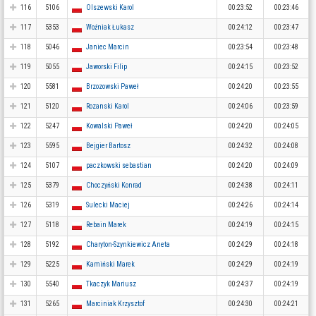
116
5106
Olszewski Karol
00:23:52
00:23:46
117
5353
Woźniak Łukasz
00:24:12
00:23:47
118
5046
Janiec Marcin
00:23:54
00:23:48
119
5055
Jaworski Filip
00:24:15
00:23:52
120
5581
Brzozowski Paweł
00:24:20
00:23:55
121
5120
Rozanski Karol
00:24:06
00:23:59
122
5247
Kowalski Paweł
00:24:20
00:24:05
123
5595
Bejgier Bartosz
00:24:32
00:24:08
124
5107
paczkowski sebastian
00:24:20
00:24:09
125
5379
Choczyński Konrad
00:24:38
00:24:11
126
5319
Sulecki Maciej
00:24:26
00:24:14
127
5118
Rebain Marek
00:24:19
00:24:15
128
5192
Charyton-Szynkiewicz Aneta
00:24:29
00:24:18
129
5225
Kamiński Marek
00:24:29
00:24:19
130
5540
Tkaczyk Mariusz
00:24:37
00:24:19
131
5265
Marciniak Krzysztof
00:24:30
00:24:21