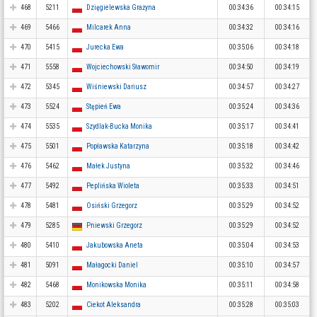
468
5211
Dzięgielewska Grażyna
00:34:36
00:34:15
469
5466
Milcarek Anna
00:34:32
00:34:16
470
5415
Jurecka Ewa
00:35:06
00:34:18
471
5558
Wojciechowski Sławomir
00:34:50
00:34:19
472
5345
Wiśniewski Dariusz
00:34:57
00:34:27
473
5524
Stępień Ewa
00:35:24
00:34:36
474
5535
Szydlak-Bucka Monika
00:35:17
00:34:41
475
5501
Popławska Katarzyna
00:35:18
00:34:42
476
5462
Małek Justyna
00:35:32
00:34:46
477
5492
Peplińska Wioleta
00:35:33
00:34:51
478
5481
Osiński Grzegorz
00:35:29
00:34:52
479
5285
Pniewski Grzegorz
00:35:29
00:34:52
480
5410
Jakubowska Aneta
00:35:04
00:34:53
481
5091
Małagocki Daniel
00:35:10
00:34:57
482
5468
Monikowska Monika
00:35:11
00:34:58
483
5202
Ciekot Aleksandra
00:35:28
00:35:03