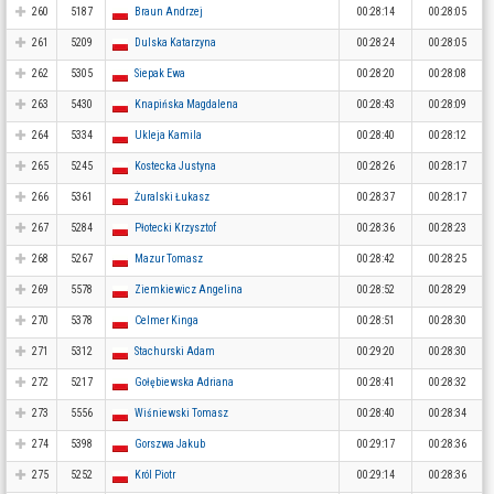
260
5187
Braun Andrzej
00:28:14
00:28:05
261
5209
Dulska Katarzyna
00:28:24
00:28:05
262
5305
Siepak Ewa
00:28:20
00:28:08
263
5430
Knapińska Magdalena
00:28:43
00:28:09
264
5334
Ukleja Kamila
00:28:40
00:28:12
265
5245
Kostecka Justyna
00:28:26
00:28:17
266
5361
Żuralski Łukasz
00:28:37
00:28:17
267
5284
Płotecki Krzysztof
00:28:36
00:28:23
268
5267
Mazur Tomasz
00:28:42
00:28:25
269
5578
Ziemkiewicz Angelina
00:28:52
00:28:29
270
5378
Celmer Kinga
00:28:51
00:28:30
271
5312
Stachurski Adam
00:29:20
00:28:30
272
5217
Gołębiewska Adriana
00:28:41
00:28:32
273
5556
Wiśniewski Tomasz
00:28:40
00:28:34
274
5398
Gorszwa Jakub
00:29:17
00:28:36
275
5252
Król Piotr
00:29:14
00:28:36