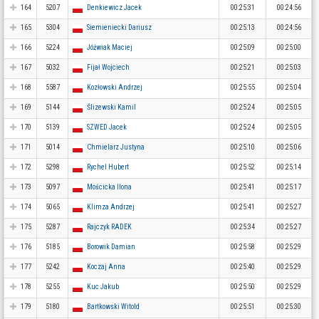
164
5207
Denkiewicz Jacek
00:25:31
00:24:56
165
5304
Siemieniecki Dariusz
00:25:13
00:24:56
166
5224
Jóźwiak Maciej
00:25:09
00:25:00
167
5032
Fijał Wojciech
00:25:21
00:25:03
168
5587
Kozłowski Andrzej
00:25:55
00:25:04
169
5144
Ślizewski Kamil
00:25:24
00:25:05
170
5139
SZWED Jacek
00:25:24
00:25:05
171
5014
Chmielarz Justyna
00:25:10
00:25:06
172
5298
Rychel Hubert
00:25:52
00:25:14
173
5097
Mościcka Ilona
00:25:41
00:25:17
174
5065
Klimza Andrzej
00:25:41
00:25:27
175
5287
Rajczyk RADEK
00:25:34
00:25:27
176
5185
Borowik Damian
00:25:58
00:25:29
177
5242
Koczaj Anna
00:25:40
00:25:29
178
5255
Kuc Jakub
00:25:50
00:25:29
179
5180
Bartkowski Witold
00:25:51
00:25:30