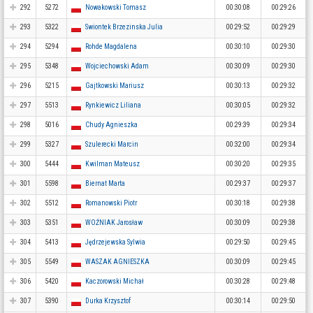
292
5272
Nowakowski Tomasz
00:30:08
00:29:26
293
5322
Swiontek Brzezinska Julia
00:29:52
00:29:29
294
5294
Rohde Magdalena
00:30:10
00:29:30
295
5348
Wojciechowski Adam
00:30:09
00:29:30
296
5215
Gajtkowski Mariusz
00:30:13
00:29:32
297
5513
Rynkiewicz Liliana
00:30:05
00:29:32
298
5016
Chudy Agnieszka
00:29:39
00:29:34
299
5327
Szulerecki Marcin
00:32:00
00:29:34
300
5444
Kwilman Mateusz
00:30:20
00:29:35
301
5598
Biernat Marta
00:29:37
00:29:37
302
5512
Romanowski Piotr
00:30:18
00:29:38
303
5351
WOŹNIAK Jarosław
00:30:09
00:29:38
304
5413
Jędrzejewska Sylwia
00:29:50
00:29:45
305
5549
WASZAK AGNIESZKA
00:30:09
00:29:45
306
5420
Kaczorowski Michał
00:30:28
00:29:48
307
5390
Durka Krzysztof
00:30:14
00:29:50