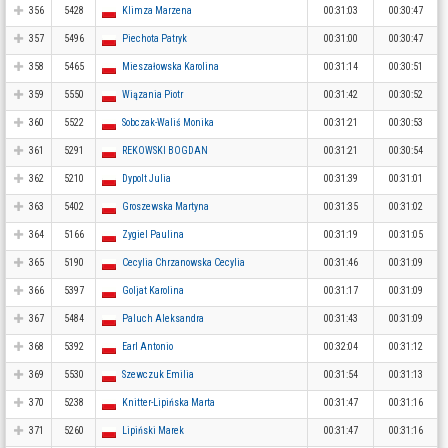
356
5428
Klimza Marzena
00:31:03
00:30:47
357
5496
Piechota Patryk
00:31:00
00:30:47
358
5465
Mieszałowska Karolina
00:31:14
00:30:51
359
5550
Wiązania Piotr
00:31:42
00:30:52
360
5522
Sobczak-Waliś Monika
00:31:21
00:30:53
361
5291
REKOWSKI BOGDAN
00:31:21
00:30:54
362
5210
Dypolt Julia
00:31:39
00:31:01
363
5402
Groszewska Martyna
00:31:35
00:31:02
364
5166
Zygiel Paulina
00:31:19
00:31:05
365
5190
Cecylia Chrzanowska Cecylia
00:31:46
00:31:09
366
5397
Goljat Karolina
00:31:17
00:31:09
367
5484
Paluch Aleksandra
00:31:43
00:31:09
368
5392
Earl Antonio
00:32:04
00:31:12
369
5530
Szewczuk Emilia
00:31:54
00:31:13
370
5238
Knitter-Lipińska Marta
00:31:47
00:31:16
371
5260
Lipiński Marek
00:31:47
00:31:16