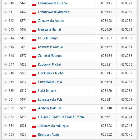
340
5446
Lewandowska Lucyna
00:30:45
00:30:29
341
5447
Lewandowski Sylwester
00:30:46
00:30:30
342
5574
Zakrzewska Żaneta
00:31:08
00:30:30
343
5457
Majewski Michał
00:30:50
00:30:31
344
5485
Paluch Henryk
00:31:07
00:30:33
345
783
Konwerska Natalia
00:30:57
00:30:34
346
5577
Zieliński Mateusz
00:30:35
00:30:35
347
5435
Kozłowski Michał
00:31:21
00:30:36
348
5220
Hryckiewicz Michał
00:31:15
00:30:37
349
5197
Chrostowska Lidia
00:30:54
00:30:38
350
5317
Sudoł Tomasz
00:31:20
00:30:39
351
5454
Łukaszewska Pola
00:31:11
00:30:39
352
5176
Ambroży Mateusz
00:31:18
00:30:41
353
5396
GARNICZ-GARNICKA KATARZYNA
00:30:51
00:30:41
354
5221
Jabłonowska Katarzyna
00:31:03
00:30:45
355
5507
Ratajczak Agata
00:31:02
00:30:45