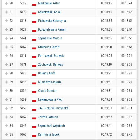
20
5597
Markowski Artur
00:18:45
00:18:44
21
5070
Kosiorowski Karol
00:18:46
00:18:45
22
5113
Piotrowska Katarzyna
00:18:55
00:18:54
23
5029
Dzięgielewski Paweł
00:18:56
00:18:54
24
5141
Szymański Marcin
00:18:56
00:18:55
25
5067
Kmieciak Robert
00:19:00
00:18:58
26
5111
Perlikowski SŁawek
00:19:05
00:19:04
27
5171
Żuchowski Bartosz
00:19:10
00:19:08
28
5023
Delargy Aoife
00:19:21
00:19:20
29
5096
Misiaszek Jakub
00:19:31
00:19:29
30
5104
Okula Damian
00:19:31
00:19:31
31
5602
Lewandowski Piotr
00:19:34
00:19:32
32
5053
JASTRZĘBSKI Krzysztof
00:19:37
00:19:34
33
5057
Jerzak Damian
00:19:37
00:19:35
34
5142
Szymański Wojciech
00:19:41
00:19:36
35
5060
Kamiński Jacek
00:19:42
00:19:40