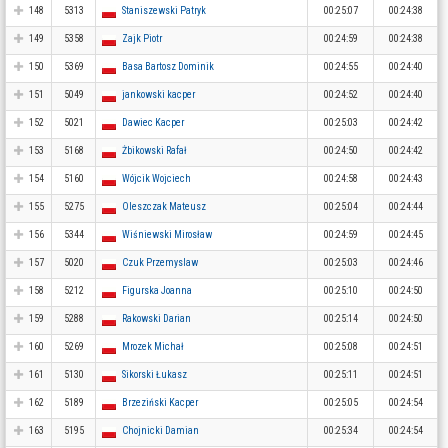
148
5313
Staniszewski Patryk
00:25:07
00:24:38
149
5358
Zajk Piotr
00:24:59
00:24:38
150
5369
Basa Bartosz Dominik
00:24:55
00:24:40
151
5049
jankowski kacper
00:24:52
00:24:40
152
5021
Dawiec Kacper
00:25:03
00:24:42
153
5168
Żbikowski Rafał
00:24:50
00:24:42
154
5160
Wójcik Wojciech
00:24:58
00:24:43
155
5275
Oleszczak Mateusz
00:25:04
00:24:44
156
5344
Wiśniewski Mirosław
00:24:59
00:24:45
157
5020
Czuk Przemyslaw
00:25:03
00:24:46
158
5212
Figurska Joanna
00:25:10
00:24:50
159
5288
Rakowski Darian
00:25:14
00:24:50
160
5269
Mrozek Michał
00:25:08
00:24:51
161
5130
Sikorski Łukasz
00:25:11
00:24:51
162
5189
Brzeziński Kacper
00:25:05
00:24:54
163
5195
Chojnicki Damian
00:25:34
00:24:54