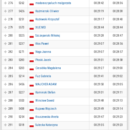
276
5262
madarasz-paluch malgorzata
00:28:42
00:28:36
277
5426
Kaźmierski Oliwier
00:29:19
00:28:38
278
5251
Kozłowski Krzysztof
00:29:17
00:28:40
279
5573
XUE MEI
00:28:44
00:28:44
280
5325
Szczepański Mikołaj
00:29:28
00:28:47
281
5237
Kłos Paweł
00:29:07
00:28:56
282
5271
Noga Joanna
00:29:07
00:28:57
283
5283
Płoski Jacek
00:29:31
00:28:58
284
5203
Ciesiółka Magdalena
00:29:27
00:29:00
285
5214
Fuz Gabriela
00:29:41
00:29:02
286
5456
MAJCHER ADAM
00:29:50
00:29:05
287
5227
Kamiński Stefan
00:29:31
00:29:11
288
5553
Wincław Dawid
00:29:48
00:29:13
289
5438
Kujawa Wojciech
00:29:49
00:29:14
290
5254
Kruszewska Aneta
00:29:47
00:29:23
291
5318
Sulecka Katarzyna
00:29:35
00:29:23