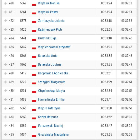
420
5562
Wojtasik Monika
00:33:24
00:32:33
421
5561
Wojtasik Paweł
00:33:24
00:32:34
422
5575
Zambrzycka Jolanta
00:33:18
00:32:36
423
5425
Kaźmierczak Piotr
00:32:55
00:32:40
424
5441
Kuratnik Olga
00:33:10
00:32:45
425
5347
Wojciechowski Krzysztof
00:33:26
00:32:45
426
5366
Barańska Ania
00:33:35
00:32:48
427
5365
Barańska Justyna
00:33:35
00:32:49
428
5417
Kacprowicz Agnieszka
00:32:51
00:32:50
429
5529
Szczygieł Małgorzata
00:33:29
00:32:51
430
5201
Chyrvinskaya Maryia
00:32:54
00:32:54
431
5408
Hamerlińska Emilia
00:33:41
00:32:55
432
5566
Wójcik Katarzyna
00:33:38
00:32:58
433
5250
Kozioł Mateusz
00:33:52
00:33:00
434
5489
Parszewski Maciej
00:33:47
00:33:02
435
5404
Grudzińska Magdalena
00:33:55
00:33:08