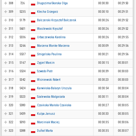
308
726
Długozima-Skorska Olga
00:30:30
00:29:50
309
5235
Klecha Grzegorz
00:30:10
00:29:51
310
5179
Balczerski Krzysztof Balczersk
00:30:26
00:29:52
311
5601
Wasilewski Krysztof
00:30:26
00:29:52
312
5336
Urbaczewska Karolina
00:30:26
00:29:55
313
5266
Marzena Wanke Marzena
00:30:09
00:29:56
314
5537
Śmigelska Paulina
00:30:21
00:29:56
315
5167
Zygiel Marcin
00:30:15
00:30:01
316
5534
Szwedo Piotr
00:30:39
00:30:03
317
5342
Wiśniewski Robert
00:30:23
00:30:03
318
5424
Karwińska-Balaryn Urszula
00:30:54
00:30:04
319
5323
Szalewska Malgorzata
00:30:11
00:30:04
320
5380
Czaińska Mariola Czaińska
00:30:27
00:30:05
321
5439
Kulpa Janusz
00:30:33
00:30:05
322
5093
Marciniak Maciej
00:30:35
00:30:06
323
5388
Dufrat Marta
00:30:35
00:30:07