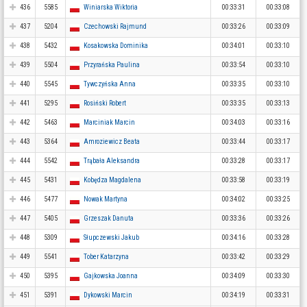
436
5585
Winiarska Wiktoria
00:33:31
00:33:08
437
5204
Czechowski Rajmund
00:33:26
00:33:09
438
5432
Kosakowska Dominika
00:34:01
00:33:10
439
5504
Przyrańska Paulina
00:33:54
00:33:10
440
5545
Tywczyńska Anna
00:33:35
00:33:10
441
5295
Rosiński Robert
00:33:35
00:33:13
442
5463
Marciniak Marcin
00:34:03
00:33:16
443
5364
Amroziewicz Beata
00:33:44
00:33:17
444
5542
Trąbała Aleksandra
00:33:28
00:33:17
445
5431
Kobędza Magdalena
00:33:58
00:33:19
446
5477
Nowak Martyna
00:34:02
00:33:25
447
5405
Grzeszak Danuta
00:33:36
00:33:26
448
5309
Słupczewski Jakub
00:34:16
00:33:28
449
5541
Tober Katarzyna
00:33:42
00:33:29
450
5395
Gajkowska Joanna
00:34:09
00:33:30
451
5391
Dykowski Marcin
00:34:19
00:33:31