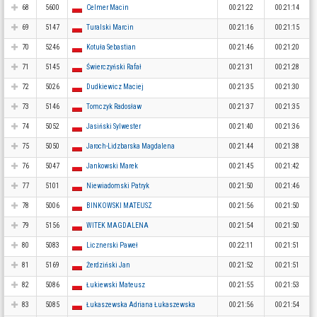
68
5600
Celmer Macin
00:21:22
00:21:14
69
5147
Turalski Marcin
00:21:16
00:21:15
70
5246
Kotuła Sebastian
00:21:46
00:21:20
71
5145
Świerczyński Rafał
00:21:31
00:21:28
72
5026
Dudkiewicz Maciej
00:21:35
00:21:30
73
5146
Tomczyk Radosław
00:21:37
00:21:35
74
5052
Jasiński Sylwester
00:21:40
00:21:36
75
5050
Jaroch-Lidzbarska Magdalena
00:21:44
00:21:38
76
5047
Jankowski Marek
00:21:45
00:21:42
77
5101
Niewiadomski Patryk
00:21:50
00:21:46
78
5006
BINKOWSKI MATEUSZ
00:21:56
00:21:50
79
5156
WITEK MAGDALENA
00:21:54
00:21:50
80
5083
Licznerski Paweł
00:22:11
00:21:51
81
5169
Żerdziński Jan
00:21:52
00:21:51
82
5086
Łukiewski Mateusz
00:21:55
00:21:53
83
5085
Łukaszewska Adriana Łukaszewska
00:21:56
00:21:54