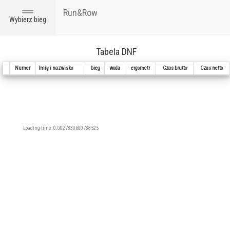
Run&Row
Toggle
Wybierz bieg
navigation
Tabela DNF
Numer
Imię i nazwisko
bieg
woda
ergometr
Czas brutto
Czas netto
Loading time: 0.0027830600738525