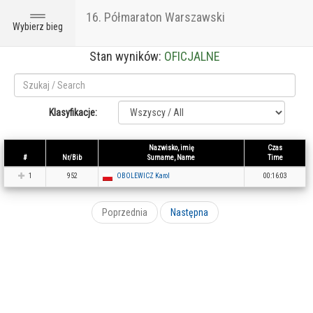
16. Półmaraton Warszawski
Toggle
Wybierz bieg
navigation
Stan wyników:
OFICJALNE
Klasyfikacje:
Nazwisko, imię
Czas
#
Nr/Bib
Surname, Name
Time
1
952
OBOLEWICZ Karol
00:16:03
Poprzednia
Następna