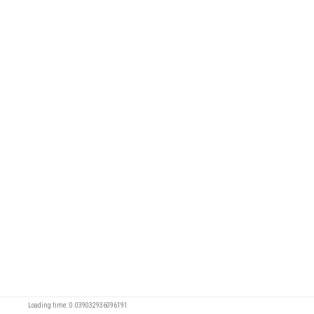
Loading time: 0.039032936096191