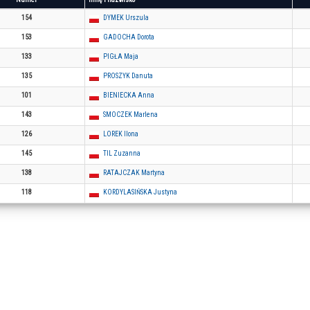
154
DYMEK Urszula
153
GADOCHA Dorota
133
PIGŁA Maja
135
PROSZYK Danuta
101
BIENIECKA Anna
143
SMOCZEK Marlena
126
LOREK Ilona
145
TIL Zuzanna
138
RATAJCZAK Martyna
118
KORDYLASIŃSKA Justyna