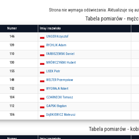
Strona nie wymaga odświeżania. Aktualizuje się a
Tabela pomiarów - mężc
Numer
Imię i nazwisko
146
UNGER Krzysztof
139
RYCHLIK Adam
110
FARBISZEWSKI Daniel
130
MRÓWCZYŃSKI Hubert
155
LISEK Piotr
148
WELTER Przemysław
152
WYGRAŁA Robert
104
CZARNECKI Tomasz
112
GAPSKI Bogdan
106
DĄBKIEWICZ Mateusz
Tabela pomiarów - kob
Numer
Imię i nazwisko