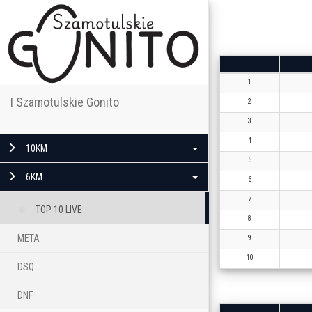
1
I Szamotulskie Gonito
2
3
4
10KM
5
6KM
6
7
TOP 10 LIVE
8
META
9
10
DSQ
DNF