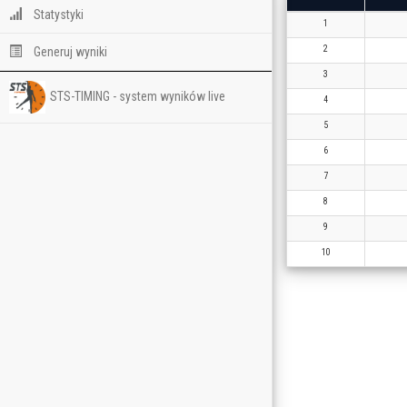
Statystyki
1
2
Generuj wyniki
3
STS-TIMING - system wyników live
4
5
6
7
8
9
10