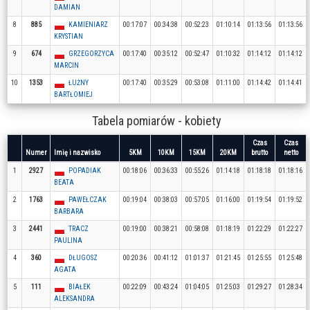
DAMIAN
8
885
KAMIENIARZ
00:17:07
00:34:38
00:52:23
01:10:14
01:13:56
01:13:56
KRYSTIAN
9
674
GRZEGORZYCA
00:17:40
00:35:12
00:52:47
01:10:32
01:14:12
01:14:12
MARCIN
10
1353
ŁUŻNY
00:17:40
00:35:29
00:53:08
01:11:00
01:14:42
01:14:41
BARTŁOMIEJ
Tabela pomiarów - kobiety
Czas
Czas
Numer
Imię i nazwisko
5KM
10KM
15KM
20KM
brutto
netto
1
2927
POPADIAK
00:18:06
00:36:33
00:55:26
01:14:18
01:18:18
01:18:16
BEATA
2
1763
PAWEŁCZAK
00:19:04
00:38:03
00:57:05
01:16:00
01:19:54
01:19:52
BARBARA
3
2441
TRACZ
00:19:00
00:38:21
00:58:08
01:18:19
01:22:29
01:22:27
PAULINA
4
360
DŁUGOSZ
00:20:36
00:41:12
01:01:37
01:21:45
01:25:55
01:25:48
AGATA
5
111
BIAŁEK
00:22:09
00:43:24
01:04:05
01:25:03
01:29:27
01:28:34
ALEKSANDRA