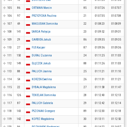
105
86
ORTMAN Marcin
85
01:07:26
01:07:07
106
97
PRZYŻYCKA Paulina
21
01:07:35
01:07:08
107
69
MAGUSIAK Dominika
22
01:08:23
01:08:09
108
141
SARGA Patrycja
23
01:09:52
01:09:31
109
29
GARBIEŃ Jakub
86
01:09:35
01:09:35
110
27
FUS Kacper
87
01:09:36
01:09:36
111
150
DURAJ Zuzanna
24
01:11:25
01:11:03
112
149
ŚLĘCZEK Jakub
88
01:11:26
01:11:03
113
88
PALUCH Joanna
25
01:11:21
01:11:10
114
54
KORZEŃ Ewelina
26
01:11:31
01:11:21
115
22
DYBAŁA Magdalena
27
01:11:58
01:11:47
116
126
TEKIELAK Dominika
28
01:12:40
01:12:13
117
87
PALUCH Gabriela
29
01:12:42
01:12:14
118
143
PSZONAK Grzegorz
89
01:12:30
01:12:18
119
142
KOPEĆ Magdalena
30
01:13:11
01:12:50
120
96
POZNAŃSKI Bartłomiej
90
01:16:22
01:16:07