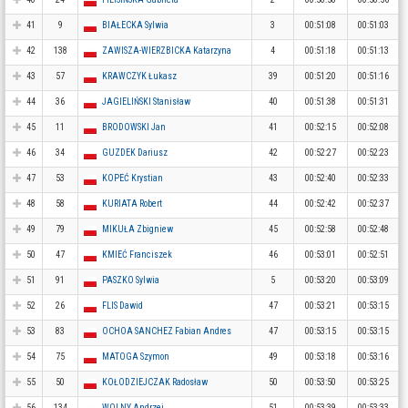
41
9
BIAŁECKA Sylwia
3
00:51:08
00:51:03
42
138
ZAWISZA-WIERZBICKA Katarzyna
4
00:51:18
00:51:13
43
57
KRAWCZYK Łukasz
39
00:51:20
00:51:16
44
36
JAGIELIŃSKI Stanisław
40
00:51:38
00:51:31
45
11
BRODOWSKI Jan
41
00:52:15
00:52:08
46
34
GUZDEK Dariusz
42
00:52:27
00:52:23
47
53
KOPEĆ Krystian
43
00:52:40
00:52:33
48
58
KURIATA Robert
44
00:52:42
00:52:37
49
79
MIKUŁA Zbigniew
45
00:52:58
00:52:48
50
47
KMIEĆ Franciszek
46
00:53:01
00:52:51
51
91
PASZKO Sylwia
5
00:53:20
00:53:09
52
26
FLIS Dawid
47
00:53:21
00:53:15
53
83
OCHOA SANCHEZ Fabian Andres
47
00:53:15
00:53:15
54
75
MATOGA Szymon
49
00:53:18
00:53:16
55
50
KOŁODZIEJCZAK Radosław
50
00:53:50
00:53:25
56
134
WOLNY Andrzej
51
00:53:39
00:53:33