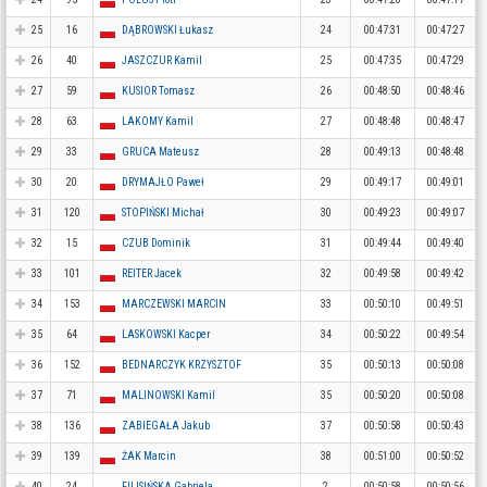
25
16
DĄBROWSKI Łukasz
24
00:47:31
00:47:27
26
40
JASZCZUR Kamil
25
00:47:35
00:47:29
27
59
KUSIOR Tomasz
26
00:48:50
00:48:46
28
63
LAKOMY Kamil
27
00:48:48
00:48:47
29
33
GRUCA Mateusz
28
00:49:13
00:48:48
30
20
DRYMAJŁO Paweł
29
00:49:17
00:49:01
31
120
STOPIŃSKI Michał
30
00:49:23
00:49:07
32
15
CZUB Dominik
31
00:49:44
00:49:40
33
101
REITER Jacek
32
00:49:58
00:49:42
34
153
MARCZEWSKI MARCIN
33
00:50:10
00:49:51
35
64
LASKOWSKI Kacper
34
00:50:22
00:49:54
36
152
BEDNARCZYK KRZYSZTOF
35
00:50:13
00:50:08
37
71
MALINOWSKI Kamil
35
00:50:20
00:50:08
38
136
ZABIEGAŁA Jakub
37
00:50:58
00:50:43
39
139
ŻAK Marcin
38
00:51:00
00:50:52
40
24
FILISIŃSKA Gabriela
2
00:50:58
00:50:56