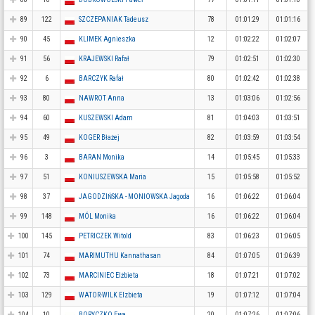
89
122
SZCZEPANIAK Tadeusz
78
01:01:29
01:01:16
90
45
KLIMEK Agnieszka
12
01:02:22
01:02:07
91
56
KRAJEWSKI Rafał
79
01:02:51
01:02:30
92
6
BARCZYK Rafał
80
01:02:42
01:02:38
93
80
NAWROT Anna
13
01:03:06
01:02:56
94
60
KUSZEWSKI Adam
81
01:04:03
01:03:51
95
49
KOGER Błażej
82
01:03:59
01:03:54
96
3
BARAN Monika
14
01:05:45
01:05:33
97
51
KONIUSZEWSKA Maria
15
01:05:58
01:05:52
98
37
JAGODZIŃSKA - MONIOWSKA Jagoda
16
01:06:22
01:06:04
99
148
MÓL Monika
16
01:06:22
01:06:04
100
145
PETRICZEK Witold
83
01:06:23
01:06:05
101
74
MARIMUTHU Kannathasan
84
01:07:05
01:06:39
102
73
MARCINIEC Elżbieta
18
01:07:21
01:07:02
103
129
WATOR-WILK Elzbieta
19
01:07:12
01:07:04
104
10
BORYCZKO Ewa
20
01:07:26
01:07:06