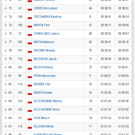
73
67
LEMIECHA Łukasz
66
00:58:55
00:58:32
74
146
TRZCIAŃSKA Karolina
8
00:58:41
00:58:34
75
130
WENTA Piotr
67
00:59:11
00:59:06
76
13
CHMIELARZ Łukasz
68
00:59:32
00:59:07
77
100
RATOŃ Mateusz
69
00:59:41
00:59:18
78
107
SIKORSKI Mikołaj
70
00:59:26
00:59:20
79
110
SKOTNICKI Jakub
71
00:59:43
00:59:36
80
102
RICOUR Patrice
72
01:00:11
01:00:01
81
98
PYKA Agnieszka
9
01:00:31
01:00:06
82
116
SROMEK Olaf
73
01:00:25
01:00:24
83
105
SENDOR Dorota
10
01:00:42
01:00:36
84
124
SZCZUROWSKI Maciej
74
01:01:06
01:00:59
85
123
SZCZUROWSKI Artur
75
01:01:10
01:01:02
86
25
FIUK Marcin
76
01:01:26
01:01:04
87
113
SOLECKA Marta
11
01:01:13
01:01:06
88
18
DOBROWOLSKI Paweł
77
01:01:11
01:01:10