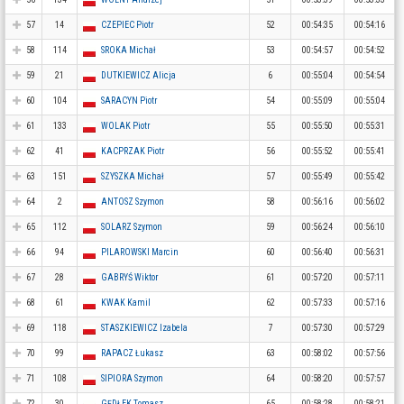
57
14
CZEPIEC Piotr
52
00:54:35
00:54:16
58
114
SROKA Michał
53
00:54:57
00:54:52
59
21
DUTKIEWICZ Alicja
6
00:55:04
00:54:54
60
104
SARACYN Piotr
54
00:55:09
00:55:04
61
133
WOLAK Piotr
55
00:55:50
00:55:31
62
41
KACPRZAK Piotr
56
00:55:52
00:55:41
63
151
SZYSZKA Michał
57
00:55:49
00:55:42
64
2
ANTOSZ Szymon
58
00:56:16
00:56:02
65
112
SOLARZ Szymon
59
00:56:24
00:56:10
66
94
PILAROWSKI Marcin
60
00:56:40
00:56:31
67
28
GABRYŚ Wiktor
61
00:57:20
00:57:11
68
61
KWAK Kamil
62
00:57:33
00:57:16
69
118
STASZKIEWICZ Izabela
7
00:57:30
00:57:29
70
99
RAPACZ Łukasz
63
00:58:02
00:57:56
71
108
SIPIORA Szymon
64
00:58:20
00:57:57
72
30
GĘDŁEK Tomasz
65
00:58:28
00:58:21