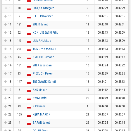
9
68
LIGĘZA Grzegorz
9
00:42:29
00:42:29
10
7
BAUER Wojciech
10
00:42:36
00:42:36
11
121
SULIK Jakub
11
00:43:18
00:42:51
12
52
KONIUSZEWSKI Filip
12
00:43:13
00:43:09
13
140
ULMAN Jakub
12
00:43:13
00:43:09
14
200
TOMCZYK MARCIN
14
00:43:13
00:43:13
15
46
KMIECIK Tomasz
15
00:43:19
00:43:17
16
131
WILK Sebastian
16
00:43:24
00:43:22
17
93
PIECUCH Paweł
17
00:43:29
00:43:25
18
147
TRZCIAŃSKI Kamil
18
00:44:01
00:43:53
19
8
BĄK Marcin
19
00:44:52
00:44:44
20
62
KWAK Rafał
20
00:44:49
00:44:48
21
43
KĄŚ Iwona
1
00:44:50
00:44:50
22
155
KĘPA MARCIN
21
00:45:07
00:45:07
23
4
BARAN Jakub
22
00:47:24
00:47:14
24
95
POLUS Piotr
23
00:47:28
00:47:17