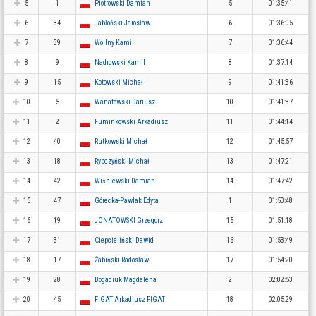
5
1
Piotrowski Damian
5
01:35:41
6
34
Jabłoński Jarosław
6
01:36:05
7
39
Wollny Kamil
7
01:36:44
8
9
Nadrowski Kamil
8
01:37:14
9
15
Kotowski Michał
9
01:41:36
10
5
Wanatowski Dariusz
10
01:41:37
11
2
Fuminkowski Arkadiusz
11
01:44:14
12
40
Rutkowski Michał
12
01:45:57
13
18
Rybczyński Michał
13
01:47:21
14
42
Wiśniewski Damian
14
01:47:42
15
47
Górecka-Pawlak Edyta
1
01:50:48
16
19
JONATOWSKI Grzegorz
15
01:51:18
17
31
Ciepcieliński Dawid
16
01:53:49
18
17
Żabiński Radosław
17
01:54:20
19
28
Bogaciuk Magdalena
2
02:02:53
20
45
FIGAT Arkadiusz FIGAT
18
02:05:29