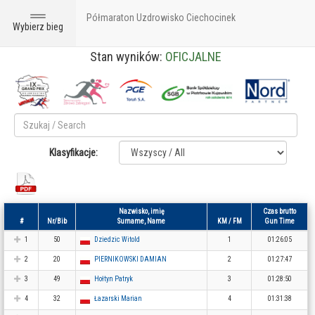
Półmaraton Uzdrowisko Ciechocinek
Toggle
Wybierz bieg
navigation
Stan wyników:
OFICJALNE
Klasyfikacje:
Nazwisko, imię
Czas brutto
#
Nr/Bib
Surname, Name
KM / FM
Gun Time
1
50
Dziedzic Witold
1
01:26:05
2
20
PIERNIKOWSKI DAMIAN
2
01:27:47
3
49
Hołtyn Patryk
3
01:28:50
4
32
Łazarski Marian
4
01:31:38