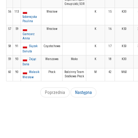
Group Łódź, SOR
56
113
Wrocław
K
15
K30
Sobierajska
Paulina
57
59
Wrocław
K
16
K50
Garncarz
Anna
58
91
Ślęzak
Częstochowa
K
17
K50
Danuta
59
93
Zając
Warszawa
Mako
K
18
K30
Daria
60
90
Walasik
Płock
Rodzinny Team
M
42
M60
Środkowa Płock
Wiesław
Poprzednia
Następna