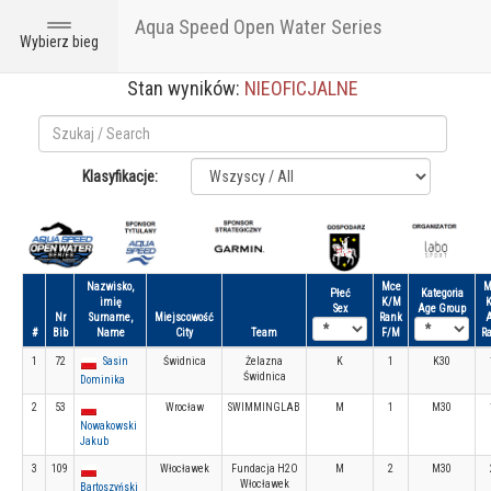
Aqua Speed Open Water Series
Toggle
Wybierz bieg
navigation
Stan wyników:
NIEOFICJALNE
Klasyfikacje:
Nazwisko,
Mce
M
Płeć
Kategoria
imię
K/M
K
Sex
Age Group
Nr
Surname,
Miejscowość
Rank
#
Bib
Name
City
Team
F/M
R
1
72
Sasin
Świdnica
Żelazna
K
1
K30
Świdnica
Dominika
2
53
Wrocław
SWIMMINGLAB
M
1
M30
Nowakowski
Jakub
3
109
Włocławek
Fundacja H2O
M
2
M30
Włocławek
Bartoszyński