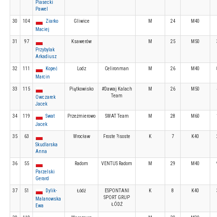
Piasecki
Pawel
30
104
Ziarko
Gliwice
M
24
M40
Maciej
31
97
Ksawerów
M
25
M50
Przybylak
Arkadiusz
32
111
Kopeć
Lodz
Celironman
M
26
M40
Marcin
33
115
Piątkowisko
#Dawaj Kalach
M
26
M50
Team
Owczarek
Jacek
34
119
Swat
Przeźmierowo
SWAT Team
M
28
M60
Jacek
35
63
Wrocław
Froste ?isoste
K
7
K40
Skudlarska
Anna
36
55
Radom
VENTUS Radom
M
29
M40
Parzelski
Gerard
37
51
Dylik-
Łódź
ESPONTANI
K
8
K40
SPORT GRUP
Malanowska
ŁÓDŹ
Ewa