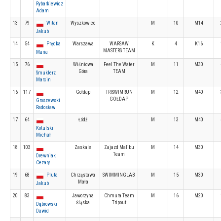
Rybarkiewicz
Adam
13
79
Witan
Wyszkowice
M
10
M14
Jakub
14
54
Prędka
Warszawa
WARSAW
K
4
K16
MASTERS TEAM
Maria
15
76
Wiśniowa
Feel The Water
M
11
M30
Góra
TEAM
Smuklerz
Marcin
16
117
Gołdap
TRISWIMRUN
M
12
M40
GOŁDAP
Groszewski
Radosław
17
64
Łódź
M
13
M40
Kotulski
Michał
18
103
Zaskale
Zajazd Malibu
M
14
M30
Team
Drewniak
Cezary
19
68
Pluta
Chrząstawa
SWIMMINGLAB
M
15
M30
Mała
Jakub
20
83
Jaworzyna
Chmura Team
M
16
M20
Śląska
Tripout
Dąbrowski
Dawid