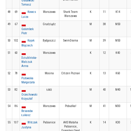
Grabowski
Tomasz
48
69
Kovacs
Warszawa
Shark Team
K
11
K14
Warszawa
Luiza
49
67
Grudziądz
M
38
M50
Golombek
Piotr
50
102
Kajak
Bydgoszcz
SwimDrama
M
39
M50
Wojciech
51
60
Warszawa
K
12
K40
Dziublińska-
Walczuk
Anna
52
78
Mosina
Citizen Poznań
K
13
K60
Putowska
Małgorzata
53
82
Łódź
M
40
M40
Orzechowski
Krzysztof
54
86
Warszawa
Pobudka!
M
41
M30
Besaraba
Łukasz
55
107
Witczak
Pabianice
AKS Wataha
K
14
K30
Pabianice,
Justyna
Espontani Sport