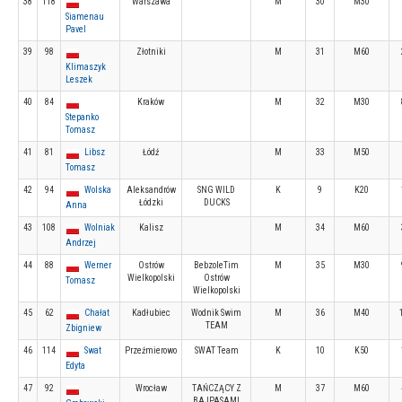
38
118
Warszawa
M
30
M30
Siamenau
Pavel
39
98
Złotniki
M
31
M60
Klimaszyk
Leszek
40
84
Kraków
M
32
M30
Stepanko
Tomasz
41
81
Libsz
Łódź
M
33
M50
Tomasz
42
94
Wolska
Aleksandrów
SNG WILD
K
9
K20
Łódzki
DUCKS
Anna
43
108
Wolniak
Kalisz
M
34
M60
Andrzej
44
88
Werner
Ostrów
BebzoleTim
M
35
M30
Wielkopolski
Ostrów
Tomasz
Wielkopolski
45
62
Chałat
Kadłubiec
Wodnik Swim
M
36
M40
TEAM
Zbigniew
46
114
Swat
Przeźmierowo
SWAT Team
K
10
K50
Edyta
47
92
Wrocław
TAŃCZĄCY Z
M
37
M60
BAJPASAMI