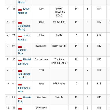
Michał
4
116
Szwast
Koło
MUKS
M
3
M14
HURAGAN
Mateusz
KOŁO
5
58
Łódź
Celironman
M
4
M30
Ołdakowski
Maciej
6
77
Jahnz
Dobra
Go2Tri
K
2
K40
Karolina
7
80
Warszawa
happysport.pl
M
5
M50
Gapiński
Filip
8
100
Misztal
Częstochowa
Triathlon
M
6
M40
Training Center
Stanisław
9
71
Nysa
M
7
M16
Kadlubowski
Jakub
10
61
Iława
ORKA Iława
K
3
K14
Burkiewicz
Zofia
11
85
Golonka
Wrocław
Swimly
M
8
M40
Piotr
12
105
Włocławek
M
9
M16