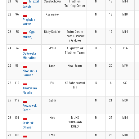
21
99
Misztal
Częstochowa
Triathlon
M
17
M14
Training Center
Jakub
22
96
Ksawerów
M
18
M18
Przybylak
Wiktor
23
65
Cygal
Biały Kościół
Swim Dream
M
19
M14
Team Osobowe
Mikołaj
i Rajdowe
24
74
Modła
Augustyniak
K
5
K16
Triathlon Team
Opiłowska
Michalina
25
89
Łask
Koval team
M
20
M40
Kowalczuk
Dariusz
26
110
Ełk
KS Zahartowani
K
6
K30
Ełk
Twarowska
Natalia
27
112
Ząbki
M
21
M50
Ryczkowski
Robert
28
101
Koło
MUKS
M
22
M16
HURAGAN
Szklarski
KOŁO
Oliwier
29
106
Łódź
M
23
M40