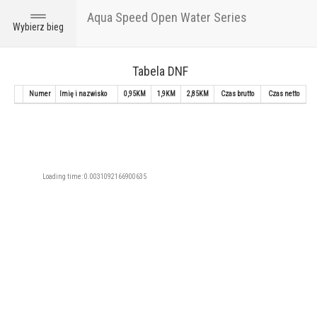
Aqua Speed Open Water Series
Toggle
Wybierz bieg
navigation
Tabela DNF
Numer
Imię i nazwisko
0,95KM
1,9KM
2,85KM
Czas brutto
Czas netto
Loading time: 0.0031092166900635