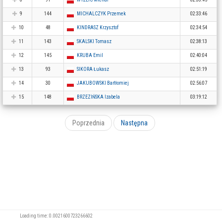
9
144
MICHALCZYK Przemek
02:33:46
10
48
KINDRASZ Krzysztof
02:34:54
11
143
SKALSKI Tomasz
02:38:13
12
145
KRUBA Emil
02:40:04
13
93
SIKORA Łukasz
02:51:19
14
30
JAKUBOWSKI Bartłomiej
02:56:07
15
148
BRZEZIŃSKA Izabela
03:19:12
Poprzednia
Następna
Loading time: 0.0021600723266602