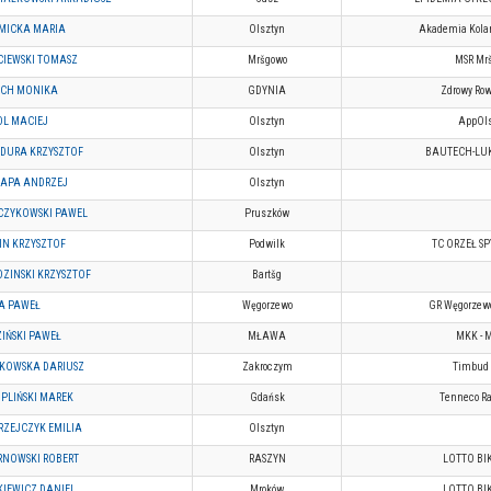
MICKA MARIA
Olsztyn
Akademia Kolar
IEWSKI TOMASZ
Mršgowo
MSR Mr
ECH MONIKA
GDYNIA
Zdrowy Ro
L MACIEJ
Olsztyn
AppOls
DURA KRZYSZTOF
Olsztyn
BAUTECH-LU
ZAPA ANDRZEJ
Olsztyn
CZYKOWSKI PAWEL
Pruszków
IN KRZYSZTOF
Podwilk
TC ORZEŁ S
ZINSKI KRZYSZTOF
Bartšg
A PAWEŁ
Węgorzewo
GR Węgorzewo
IŃSKI PAWEŁ
MŁAWA
MKK - 
KOWSKA DARIUSZ
Zakroczym
Timbud
PLIŃSKI MAREK
Gdańsk
Tenneco R
ZEJCZYK EMILIA
Olsztyn
RNOWSKI ROBERT
RASZYN
LOTTO BI
IEWICZ DANIEL
Mroków
LOTTO BI