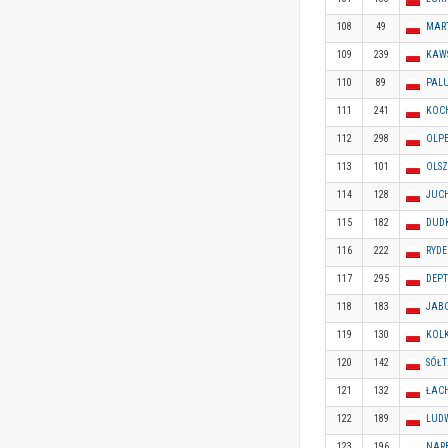
108
49
MAR
109
239
KAWS
110
89
PAL
111
241
KOC
112
298
OLP
113
101
OLSZ
114
128
JUCH
115
182
DUD
116
222
RYDE
117
295
DEP
118
183
JABC
119
130
KOL
120
142
SÓŁT
121
132
ŁAC
122
189
LUDW
123
196
NARB