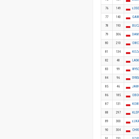
76
149
ŁOSO
77
140
GAWO
78
193
BUC
79
306
DAMI
80
210
OWC
81
134
KOZ
82
48
LASK
83
99
WYSO
84
96
SYRE
85
46
JAWO
86
185
OBOR
87
131
KOWA
88
297
KLEP
89
300
ŁUK
90
304
CHR
91
231
DZIE