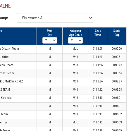
JALNE
kacje:
am
Płeć
Kategoria
Czas
Strata
Sex
Age Group
Time
Gap
e Olsztyn Team
M
MJU
01:01:09
00:00:00
eu Orbea
M
M40
01:01:40
00:00:31
ertour.com
M
M18
01:01:56
00:00:47
omnet Team
M
M30
01:02:06
00:00:57
SKIE MARTA KOPEĆ
M
M30
01:03:36
00:02:27
KE TEAM
M
M40
01:04:32
00:03:23
 Koło-Koła
M
M18
01:06:10
00:05:01
M
M30
01:06:10
00:05:01
n Team
M
M30
01:06:11
00:05:02
em.pl
M
MJU
01:06:12
00:05:03
da Team
M
M40
01:06:28
00:05:19