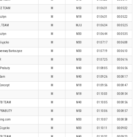
KE TEAM
M
M50
01:06:31
00:05:22
sztyn
M
M18
01:06:31
00:05:22
L TEAM
M
MJU
01:06:34
00:05:25
sztyn
M
M30
01:06:44
00:05:35
Gişycko
M
M30
01:07:17
00:06:08
werowy Bartoszyce
M
M30
01:07:19
00:06:10
R
M
M50
01:07:25
00:06:16
 Prabuty
M
M40
01:08:05
00:06:56
Sam
M
M40
01:09:26
00:08:17
Concept
M
M18
01:09:56
00:08:47
M
M18
01:10:03
00:08:54
TB TEAM
M
M40
01:10:05
00:08:56
 PRABUTY
M
M50
01:10:06
00:08:57
ling.com
M
M30
01:10:07
00:08:58
Gişycko
M
M30
01:10:11
00:09:02
TB TEAM
M
M40
01:10:32
00:09:23