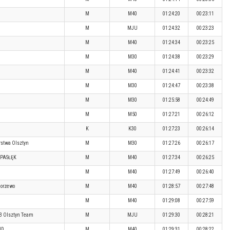
M
M40
01:24:20
00:23:11
M
MJU
01:24:32
00:23:23
M
M40
01:24:34
00:23:25
M
M30
01:24:38
00:23:29
M
M40
01:24:41
00:23:32
M
M30
01:24:47
00:23:38
M
M30
01:25:58
00:24:49
M
M50
01:27:21
00:26:12
K
K30
01:27:23
00:26:14
stwa Olsztyn
M
M30
01:27:26
00:26:17
 PASŁĘK
M
M40
01:27:34
00:26:25
M
M40
01:27:49
00:26:40
orzewo
M
M40
01:28:57
00:27:48
M
M40
01:29:08
00:27:59
TB Olsztyn Team
M
MJU
01:29:30
00:28:21
HD
M
M40
01:29:31
00:28:22