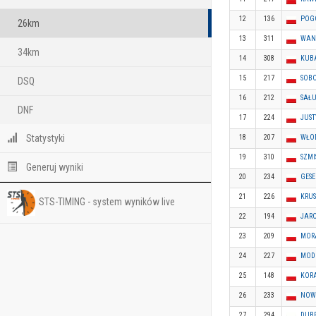
12
136
POGO
26km
13
311
WAN
34km
14
308
KUBA
15
217
SOBO
DSQ
16
212
SAŁ
DNF
17
224
JUS
Statystyki
18
207
WŁO
19
310
SZMI
Generuj wyniki
20
234
GESE
21
226
KRUS
STS-TIMING - system wyników live
22
194
JAR
23
209
MORA
24
227
MOD
25
148
KORA
26
233
NOW
27
294
DUB