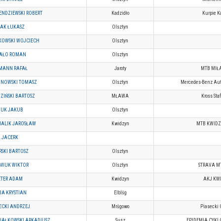
NDZIEWSKI ROBERT
Kadzidło
Kurpie K
LAK ŁUKASZ
Olsztyn
KOWSKI WOJCIECH
Olsztyn
BAŁO ROMAN
Olsztyn
MANN RAFAŁ
Jaroty
MTB MI
INOWSKI TOMASZ
Olsztyn
Mercedes-Benz Auto
ZIŃSKI BARTOSZ
MŁAWA
Kross Sta
DUK JAKUB
Olsztyn
HALIK JAROSŁAW
Kwidzyn
MTB KWID
 JACERK
RSKI BARTOSZ
Olsztyn
MIUK WIKTOR
Olsztyn
STRAVA M
ETER ADAM
Kwidzyn
AKJ KW
A KRYSTIAN
Elblšg
ECKI ANDRZEJ
Mršgowo
Piasecki 
IAŁKOWSKI ARKADIUSZ
Susz
EPIDEMIA CYKL