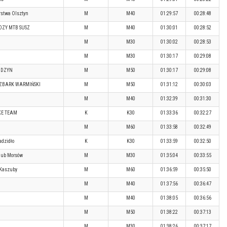
stwa Olsztyn
M
M40
01:29:57
00:28:48
OZY MTB SUSZ
M
M40
01:30:01
00:28:52
M
M30
01:30:02
00:28:53
M
M30
01:30:17
00:29:08
IDZYN
M
M50
01:30:17
00:29:08
ZBARK WARMIŃSKI
M
M50
01:31:12
00:30:03
M
M40
01:32:39
00:31:30
KE TEAM
K
K30
01:33:36
00:32:27
M
M60
01:33:58
00:32:49
adzidło
K
K30
01:33:59
00:32:50
lub Morsów
M
M30
01:35:04
00:33:55
Kaszuby
M
M60
01:36:59
00:35:50
M
M40
01:37:56
00:36:47
M
M40
01:38:05
00:36:56
M
M50
01:38:22
00:37:13
M
M30
01:38:26
00:37:17