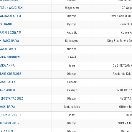
TCZUK WOJCIECH
Węgorzewo
GR Węgo
AKOWSKI ADAM
Olsztyn
Hotel Krasicki M
CKI DANIEL
Kętrzyn
Piasecki 
ARSKI ZDZISŁAW
Kadzidło
Kurpie K
IEWICZ RAFAŁ
Bartoszyce
King Bike Serwis Ro
AWSKI PAWEŁ
Nidzica
ATKA ZBIGNIEW
IŁAWA
ATKA ANNA
Iława
3s BIKE TEAM
TARZ GRZEGORZ
Olsztyn
Akademia Kolar
RSKI JACEK
Gdańsk
ARZ ROBERT
Kwidzyn
MTB KWID
IEDCZYK TADEUSZ
Olsztyn
INVESTA SP
ŃSKI RAFAŁ
Ruciane-Nida
Olikom Te
ĘBIOWSKI ZENON
Pisz
Olik
BOWSKI PIOTR
Olsztyn
STRAVA M
KI DANIEL
Olsztyn
Micheli