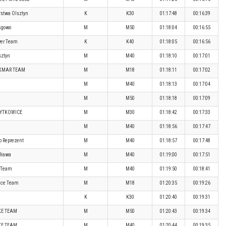
stwa Olsztyn
K
K30
01:17:48
00:16:39
šgowo
M
M50
01:18:04
00:16:55
wer Team
K
K40
01:18:05
00:16:56
ztyn
M
M40
01:18:10
00:17:01
KMAR TEAM
M
M18
01:18:11
00:17:02
M
M40
01:18:13
00:17:04
M
M50
01:18:18
00:17:09
PYTKOWICE
M
M30
01:18:42
00:17:33
M
M40
01:18:56
00:17:47
 Reprezent
M
M40
01:18:57
00:17:48
Mława
M
M40
01:19:00
00:17:51
 Team
M
M40
01:19:50
00:18:41
ace Team
M
M18
01:20:35
00:19:26
K
K30
01:20:40
00:19:31
KE TEAM
M
M50
01:20:43
00:19:34
KE TEAM
M
M40
01:20:44
00:19:35