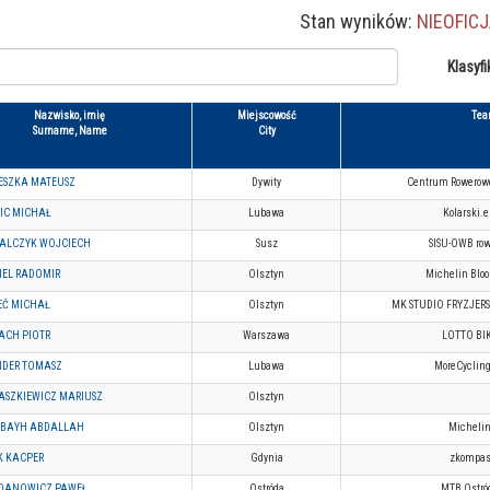
Stan wyników:
NIEOFIC
Klasyfi
Nazwisko, imię
Miejscowość
Te
Surname, Name
City
ESZKA MATEUSZ
Dywity
Centrum Rowerow
IC MICHAŁ
Lubawa
Kolarski.
ALCZYK WOJCIECH
Susz
SISU-OWB row
EL RADOMIR
Olsztyn
Michelin Blo
EĆ MICHAŁ
Olsztyn
MK STUDIO FRYZJER
ACH PIOTR
Warszawa
LOTTO BI
NDER TOMASZ
Lubawa
MoreCycling
ASZKIEWICZ MARIUSZ
Olsztyn
IBAYH ABDALLAH
Olsztyn
Micheli
K KACPER
Gdynia
zkompas
DANOWICZ PAWEŁ
Ostróda
MTB Ostró