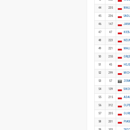
44
235
WALE
45
236
SAD
46
147
JAN
47
47
KIE
48
223
NEU
49
221
MAL
50
255
GRĘD
51
45
HEJ
52
299
MIC
53
57
ZERA
54
139
SIKO
55
215
ADA
56
312
OLP
57
205
GURB
58
201
PIAS
59
103
TRZC