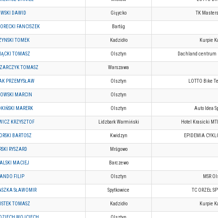
WSKI DAWID
Gişycko
TK Masters
RECKI FANCISZEK
Bartšg
ZYNSKI TOMEK
Kadzidło
Kurpie K
ĄCKI TOMASZ
Olsztyn
Dachland centrum 
ZARCZYK TOMASZ
Warszawa
AK PRZEMYSŁAW
Olsztyn
LOTTO Bike T
OWSKI MARCIN
Olsztyn
KIŃSKI MARERK
Olsztyn
Auto Idea S
WICZ KRZYSZTOF
Lidzbark Warmiński
Hotel Krasicki M
RSKI BARTOSZ
Kwidzyn
EPIDEMIA CYKL
SKI RYSZARD
Mršgowo
LSKI MACIEJ
Barczewo
ANDO FILIP
Olsztyn
MSR Ol
ASZKA SŁAWOMIR
Spytkowice
TC ORZEŁ S
OSTEK TOMASZ
Kadzidło
Kurpie Ka
DZIECH WOJCIECH
Olsztyn