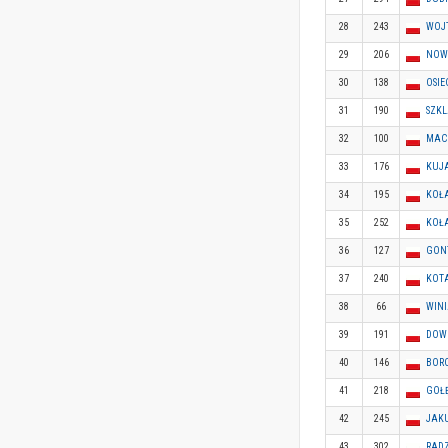
28
243
WOJ
29
206
NOW
30
138
OSIE
31
190
SZKL
32
100
MACK
33
176
KUJ
34
195
KOŁ
35
252
KOŁ
36
127
GON
37
240
KOTA
38
66
WINI
39
191
DOW
40
146
BORO
41
218
GOŁ
42
245
JAKU
43
302
RADZ