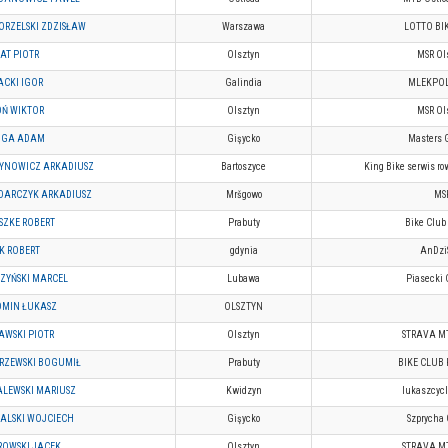
RZELSKI ZDZISŁAW
Warszawa
LOTTO BI
AT PIOTR
Olsztyn
MSR Ol
CKI IGOR
Galindia
MLEKPO
Ń WIKTOR
Olsztyn
MSR Ol
UGA ADAM
Gişycko
Masters 
TYNOWICZ ARKADIUSZ
Bartoszyce
King Bike serwis ro
DARCZYK ARKADIUSZ
Mršgowo
MS
SZKE ROBERT
Prabuty
Bike Club
K ROBERT
gdynia
AnDzi
ZYŃSKI MARCEL
Lubawa
Piasecki 
OMIN ŁUKASZ
OLSZTYN
WSKI PIOTR
Olsztyn
STRAVA M
RZEWSKI BOGUMIŁ
Prabuty
BIKE CLUB
LEWSKI MARIUSZ
Kwidzyn
lukaszcyc
ALSKI WOJCIECH
Gişycko
Szprycha 
ROWSKI JACEK
Olsztyn
STRAVA M