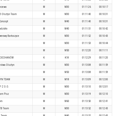
rzewo
M
M30
01:11:26
00:10:17
TB Olsztyn Team
M
M30
01:11:40
00:10:31
Concept
M
M40
01:11:40
00:10:31
adzidło
M
M40
01:11:51
00:10:42
werowy Bartoszyce
M
M30
01:11:52
00:10:43
M
M30
01:11:53
00:10:44
M
M50
01:12:20
00:11:11
 CIECHANÓW
K
K18
01:12:29
00:11:20
stwa Olsztyn
M
M30
01:13:08
00:11:59
M
M50
01:13:08
00:11:59
ZYN TEAM
M
M18
01:13:09
00:12:00
. Z O.O.
M
M30
01:13:10
00:12:01
am Pisz
M
M30
01:13:19
00:12:10
om
M
M60
01:13:50
00:12:41
TB Team
M
M30
01:13:52
00:12:43
n Team
M
M40
01:13:52
00:12:43