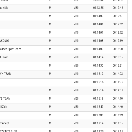
adzidlo
M
M30
01:13:55
00:12:46
M
M30
01:14:00
00:12:51
M
M30
01:14:01
00:12:52
M
M40
01:14:01
00:12:52
ŁAKOWO
M
M40
01:14:08
00:12:59
 Idea Sport Team
M
M40
01:14:09
00:13:00
ff Team
M
M30
01:14:14
00:13:05
M
M30
01:14:30
00:13:21
ZYN TEAM
M
M40
01:15:12
00:14:03
M40
01:15:15
00:14:06
M
M30
01:15:16
00:14:07
TB TEAM
M
M50
01:15:19
00:14:10
IDZYN
M
M50
01:15:49
00:14:40
M
M40
01:17:08
00:15:59
Concept
M
M60
01:17:14
00:16:05
OZY MTB SUSZ
M
M40
01:17:25
00:16:16