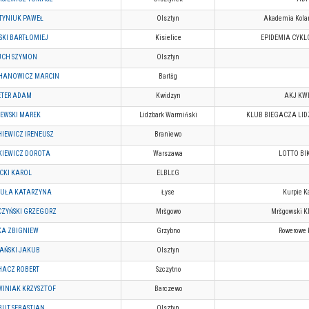
TYNIUK PAWEŁ
Olsztyn
Akademia Kolar
KI BARTŁOMIEJ
Kisielice
EPIDEMIA CYKL
UCH SZYMON
Olsztyn
HANOWICZ MARCIN
Bartšg
ETER ADAM
Kwidzyn
AKJ KW
EWSKI MAREK
Lidzbark Warmiński
KLUB BIEGACZA LID
IEWICZ IRENEUSZ
Braniewo
KIEWICZ DOROTA
Warszawa
LOTTO BI
CKI KAROL
ELBLĽG
TUŁA KATARZYNA
Łyse
Kurpie K
ZYŃSKI GRZEGORZ
Mršgowo
Mršgowski K
KA ZBIGNIEW
Grzybno
Rowerowe 
AŃSKI JAKUB
Olsztyn
HACZ ROBERT
Szczytno
INIAK KRZYSZTOF
Barczewo
UT SEBASTIAN
Olsztyn