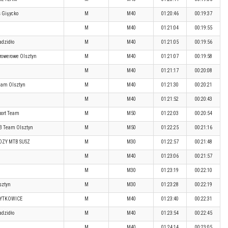
 Gişycko
M
M40
01:20:46
00:19:37
M
M40
01:21:04
00:19:55
adzidło
M
M40
01:21:05
00:19:56
rowerowe Olsztyn
M
M40
01:21:07
00:19:58
M
M40
01:21:17
00:20:08
eam Olsztyn
M
M40
01:21:30
00:20:21
M
M40
01:21:52
00:20:43
port Team
M
M50
01:22:03
00:20:54
TB Team Olsztyn
M
M50
01:22:25
00:21:16
OZY MTB SUSZ
M
M30
01:22:57
00:21:48
M
M40
01:23:06
00:21:57
M
M30
01:23:19
00:22:10
sztyn
M
M30
01:23:28
00:22:19
PYTKOWICE
M
M40
01:23:40
00:22:31
dzidło
M
M40
01:23:54
00:22:45
M
M40
01:24:14
00:23:05