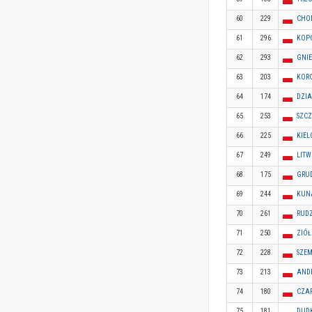
60
229
CHO
61
296
KOPC
62
293
GNI
63
203
KORO
64
174
DZIA
65
253
SZC
66
225
KIEL
67
249
LITW
68
175
GRUD
69
244
KUN
70
261
RUDZ
71
250
ZIÓŁ
72
228
SZEM
73
213
ANDR
74
180
CZA
75
181
DUDK