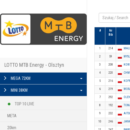
#
Nr
Bib
1
214
MAL
2
59
WYSL
LOTTO MTB Energy - Olsztyn
3
208
KOW
4
220
CHMI
MEGA 72KM
5
216
KOP
6
219
WOR
MINI 38KM
7
292
OLE
TOP 10 LIVE
8
192
TOM
9
232
AITS
META
10
246
JAN
20km
11
247
RAW