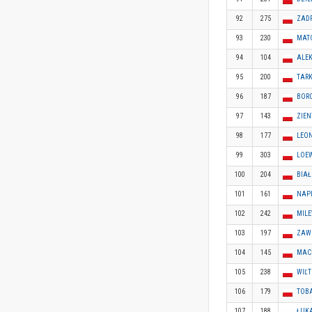
92
275
ZAD
93
230
MAT
94
104
ALE
95
200
TAR
96
187
BOR
97
143
ZIEN
98
177
LEON
99
303
LOE
100
204
BIA
101
161
NAP
102
242
MILE
103
197
ZAW
104
145
MACI
105
238
WIĽ
106
179
TOB
107
188
ŁUKA