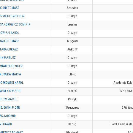
ROSNY TOMASZ
Szczytno
CZYŃSKI GRZEGORZ
Olsztyn
KSANDROWICZ DOMINIK
Legajny
KOWIAN KAROL
Olsztyn
OWIEC TOMASZ
Mršgowo
TARA ŁUKASZ
JAROTY
IK MARIUSZ
Olsztyn
WNAU EUGENIUSZ
Olsztyn
ŁKOWSKA MARTA
Elblšg
IÓRKOWSKI KAROL
Olsztyn
Akademia Kolar
WSKI KRZYSZTOF
ELBLĽG
SPINBIKE
IDOW MACIEJ
Pasłęk
EJEWSKI PIOTR
Węgorzewo
GRW Węg
TEK JAROMIR
Olsztyn
AJ DAWID
Bartšg
Hotel Krasicki M
SIEWICZ TOMASZ
Olsztynek
AD