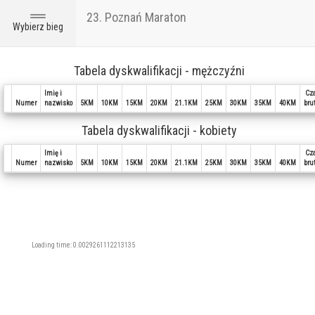
23. Poznań Maraton
Toggle
Wybierz bieg
navigation
Tabela dyskwalifikacji - mężczyźni
Imię i
Cz
Numer
nazwisko
5KM
10KM
15KM
20KM
21.1KM
25KM
30KM
35KM
40KM
brut
Tabela dyskwalifikacji - kobiety
Imię i
Cz
Numer
nazwisko
5KM
10KM
15KM
20KM
21.1KM
25KM
30KM
35KM
40KM
brut
Loading time: 0.0029261112213135