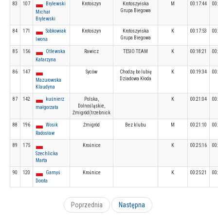
83
107
Brylewski
Krotoszyn
Krotoszyńska
M
00:17:44
00
Grupa Biegowa
Michał
Brylewski
84
171
Sobkowiak
Krotoszyn
Krotoszyńska
K
00:17:53
00
Grupa Biegowa
Iwona
85
156
Otlewska
Rawicz
TESIO TEAM
K
00:18:21
00
Katarzyna
86
147
Syców
Chodzę bo lubię
K
00:19:34
00
Dziadowa Kłoda
Mazurowska
Klaudyna
87
142
kuśnierz
Polska,
K
00:21:04
00
Dolnośląskie,
małgorzata
Żmigród(trzebnick
88
196
Wosik
Żmigród
Bez klubu
M
00:21:10
00
Radosław
89
175
Krośnice
K
00:25:16
00
Szechlicka
Marta
90
120
Garnyś
Krośnice
K
00:25:21
00
Dorota
Poprzednia
Następna