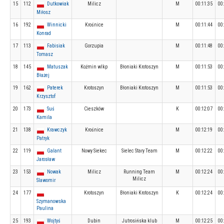
15
112
Dutkowiak
Milicz
M
00:11:35
00
Miłosz
16
192
Winnicki
Krośnice
M
00:11:44
00
Konrad
17
113
Fabisiak
Gorzupia
M
00:11:48
00
Tomasz
18
145
Matuszak
Koźmin wlkp
Błoniaki Krotoszyn
M
00:11:53
00
Błażej
19
162
Paterek
Krotoszyn
Błoniaki Krotoszyn
M
00:11:53
00
Krzysztof
20
173
Suś
Cieszków
K
00:12:07
00
Kamila
21
138
Krawczyk
Krośnice
M
00:12:19
00
Patryk
22
119
Galant
Nowy Siekec
Sielec Stary Team
M
00:12:22
00
Jarosław
23
153
Nowak
Milicz
Running Team
M
00:12:24
00
Milicz
Slawomir
24
177
Krotoszyn
Błoniaki Krotoszyn
K
00:12:24
00
Szymanowska
Paulina
25
193
Wojtyś
Dubin
Jutrosińska klub
M
00:12:25
00