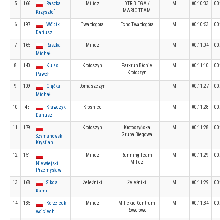
5
166
Raszka
Milicz
DTR BIEGA /
M
00:10:33
00
MARIO TEAM
Krzysztof
6
197
Wójcik
Twardogora
Echo Twardogóra
M
00:10:53
00
Dariusz
7
165
Raszka
Milicz
M
00:11:04
00
Michał
8
140
Kulas
Krotoszyn
Parkrun Błonie
M
00:11:10
00
Krotoszyn
Paweł
9
109
Ciąćka
Domaszczyn
M
00:11:27
00
Michał
10
45
Krawczyk
Krosnice
M
00:11:28
00
Dariusz
11
179
Krotoszyn
Krotoszyńska
M
00:11:28
00
Grupa Biegowa
Szymanowski
Krystian
12
151
Milicz
Running Team
M
00:11:29
00
Milicz
Niewiejski
Przemysław
13
168
Sikora
Żeleźniki
Żeleźniki
M
00:11:29
00
Kamil
14
135
Korzelecki
Milicz
Milickie Centrum
M
00:11:34
00
Rowerowe
wojciech