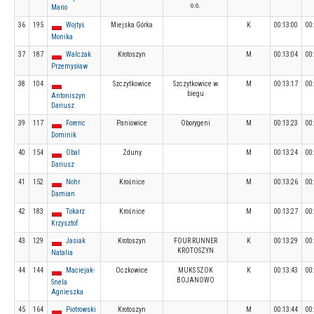
o.o.
Mario
36
195
Wojtyś
Miejska Górka
K
00:13:00
00
Monika
37
187
Walczak
Krotoszyn
M
00:13:04
00
Przemysław
38
104
Szczytkowice
Szczytkowice w
M
00:13:17
00
biegu
Antoniszyn
Dariusz
39
117
Forenc
Paniowice
Oborygeni
M
00:13:23
00
Dominik
40
154
Obal
Zduny
M
00:13:24
00
Dariusz
41
152
Nohr
Krośnice
M
00:13:26
00
Damian
42
183
Tokarz
Krośnice
M
00:13:27
00
Krzysztof
43
129
Jasiak
Krotoszyn
FOUR RUNNER
K
00:13:29
00
KROTOSZYN
Natalia
44
144
Maciejak-
Oczkowice
MUKS SZOK
K
00:13:43
00
BOJANOWO
Snela
Agnieszka
45
164
Piotrowski
Krotoszyn
M
00:13:44
00