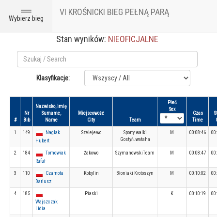
VI KROŚNICKI BIEG PEŁNĄ PARĄ
Toggle
Wybierz bieg
navigation
Stan wyników:
NIEOFICJALNE
Klasyfikacje:
Płeć
Nazwisko, imię
Sex
Nr
Surname,
Miejscowość
Czas
S
#
Bib
Name
City
Team
Time
1
149
Naglak
Szelejewo
Sporty walki
M
00:08:46
00
Gostyń.wataha
Hubert
2
184
Tomowiak
Żakowo
SzymanowskiTeam
M
00:08:47
00
Rafał
3
110
Czarnota
Kobylin
Błoniaki Krotoszyn
M
00:10:02
00
Dariusz
4
185
Piaski
K
00:10:19
00
Wajszczak
Lidia