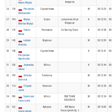
biegacza
Adam Wojtyś
26
159
Paczyński
Częstochowa
M
00:12:29
00
Aleksander
27
194
Wojtyś
Dubin
Jutrosiński Klub
K
00:12:35
00
Biegacza
Monika Wojtyś
28
118
Forenc
Paniowice
Oś Racing Team
K
00:12:38
00
Marta
29
143
Łabiak
Wąbnice
M
00:12:39
00
Andrzej
30
158
Częstochowa
K
00:12:41
00
Paczyńska
Agnieszka
31
130
Jeżewska
Milicz
K
00:12:44
00
Iwona
32
199
Żelasko
Trzebnica
M
00:12:44
00
Dominik
33
116
Filipiak
Krośnice
M
00:12:53
00
Jarek
34
180
Szymczak
Milicz
SSW TEAM
M
00:12:54
00
KROŚNICE
Franciszek
35
122
Rydzyna
MB Mario
M
00:13:00
00
Goszczyński Sp. z
Goszczyński