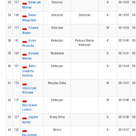
55
137
Krawczyk
Krośnice
K
00:14:33
00
Monika
56
169
Sikora
Żeleźniki
Żeleźniki
K
00:14:33
00
Małgorzata
57
115
Filipiak
Kiełczów
M
00:14:36
00
Wojtek
58
141
Kulas
Krotoszyn
Parkrun Błonie
K
00:14:40
00
Krotoszyn
Weronika
59
133
Konrady
Rozdrażew
K
00:14:41
00
Monika
60
101
Adler -
Krotoszyn
K
00:14:44
00
Grobelna
Karolina
61
155
Miejska Górka
M
00:14:47
00
Olejniczak
Wiesław
62
172
Krotoszyn
M
00:14:48
00
Starczewski
Łukasz
63
127
Jagieła
Brzeg Dolny
K
00:14:50
00
Sandra
64
132
Milicz
K
00:14:57
00
Kaczmarek