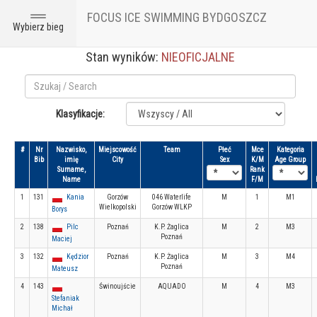
FOCUS ICE SWIMMING BYDGOSZCZ
Toggle
Wybierz bieg
navigation
Stan wyników:
NIEOFICJALNE
Klasyfikacje:
#
Nr
Nazwisko,
Miejscowość
Team
Płeć
Mce
Kategoria
Bib
imię
City
Sex
K/M
Age Group
Surname,
Rank
Name
F/M
1
131
Kania
Gorzów
046 Waterlife
M
1
M1
Wielkopolski
Gorzów WLKP
Borys
2
138
Pilc
Poznań
K.P. Żaglica
M
2
M3
Poznań
Maciej
3
132
Kędzior
Poznań
K.P. Żaglica
M
3
M4
Poznań
Mateusz
4
143
Świnoujście
AQUADO
M
4
M3
Stefaniak
Michał