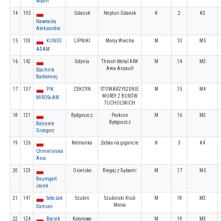
Adam
14
135
Gdansk
Neptun Gdańsk
K
2
K3
Nawrocka
Aleksandra
15
133
KUNDE
LIPNIKI
Morsy Wiecha
M
13
M5
ADAM
16
142
Gdynia
Thrash Metal KRK
M
14
M3
Area Assault
Stachnik
Bartłomiej
17
137
PIK
CEKCYN
STOWARZYSZENIE
M
15
M4
MORSY Z BORÓW
MIROSŁAW
TUCHOLSKICH
18
121
Bydgoszcz
Parkrun
M
16
M3
Bydgoszcz
Balcerek
Grzegorz
19
126
Rotmanka
Żabka na gigancie
K
3
K4
Chmielińska
Asia
20
123
Osielsko
Biegaj z Dębami
M
17
M5
Baumgart
Jacek
21
141
Sobczak
Szubin
Szubiński Klub
M
18
M3
Morsa
Damian
22
124
Bociek
Koronowo
M
19
M3