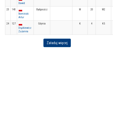
Dawid
23
140
Bydgoszcz
M
20
M2
Słomiński
Artur
24
127
Gdynia
K
4
K5
Drążkiewicz
Zuzanna
Załaduj więcej