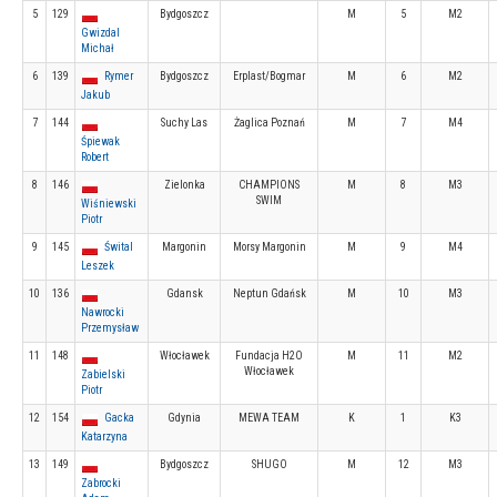
5
129
Bydgoszcz
M
5
M2
Gwizdal
Michał
6
139
Rymer
Bydgoszcz
Erplast/Bogmar
M
6
M2
Jakub
7
144
Suchy Las
Żaglica Poznań
M
7
M4
Śpiewak
Robert
8
146
Zielonka
CHAMPIONS
M
8
M3
SWIM
Wiśniewski
Piotr
9
145
Śwital
Margonin
Morsy Margonin
M
9
M4
Leszek
10
136
Gdansk
Neptun Gdańsk
M
10
M3
Nawrocki
Przemysław
11
148
Włocławek
Fundacja H2O
M
11
M2
Włocławek
Zabielski
Piotr
12
154
Gacka
Gdynia
MEWA TEAM
K
1
K3
Katarzyna
13
149
Bydgoszcz
SHUGO
M
12
M3
Zabrocki