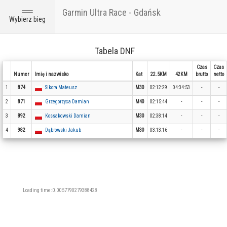
Garmin Ultra Race - Gdańsk
Toggle
Wybierz bieg
navigation
Tabela DNF
Czas
Czas
Numer
Imię i nazwisko
Kat
22.5KM
42KM
brutto
netto
1
874
Sikora Mateusz
M30
02:12:29
04:34:53
-
-
2
871
Grzegorzyca Damian
M40
02:15:44
-
-
-
3
892
Kossakowski Damian
M30
02:38:14
-
-
-
4
982
Dąbrowski Jakub
M30
03:13:16
-
-
-
Loading time: 0.0057790279388428