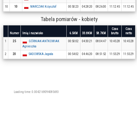
10
10
MARCZAK Krzysztof
00:50:23
04:28:20
08:26:00
11:12:45
11:12:45
Tabela pomiarów - kobiety
Czas
Czas
Numer
Imię i nazwisko
6.5KM
33.8KM
58.7KM
brutto
netto
1
25
GÓRNIAK-ANTKOWIAK
00:50:02
04:30:21
08:04:47
10:45:28
10:45:28
Agnieszka
2
20
SADOWSKA Jagoda
00:54:02
04:46:20
08:51:52
11:55:29
11:55:29
Loading time: 0.0042169094085693