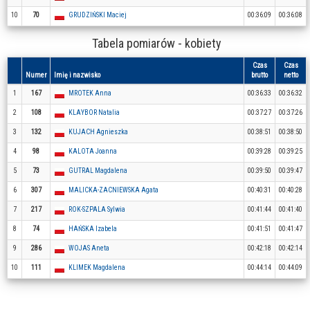
10
70
GRUDZIŃSKI Maciej
00:36:09
00:36:08
Tabela pomiarów - kobiety
Czas
Czas
Numer
Imię i nazwisko
brutto
netto
1
167
MROTEK Anna
00:36:33
00:36:32
2
108
KLAYBOR Natalia
00:37:27
00:37:26
3
132
KUJACH Agnieszka
00:38:51
00:38:50
4
98
KALOTA Joanna
00:39:28
00:39:25
5
73
GUTRAL Magdalena
00:39:50
00:39:47
6
307
MALICKA-ZACNIEWSKA Agata
00:40:31
00:40:28
7
217
ROK-SZPALA Sylwia
00:41:44
00:41:40
8
74
HAŃSKA Izabela
00:41:51
00:41:47
9
286
WOJAS Aneta
00:42:18
00:42:14
10
111
KLIMEK Magdalena
00:44:14
00:44:09