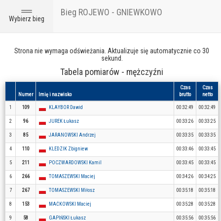
Bieg ROJEWO - GNIEWKOWO
Toggle
Wybierz bieg
navigation
Strona nie wymaga odświeżania. Aktualizuje się automatycznie co 30
sekund.
Tabela pomiarów - mężczyźni
Czas
Czas
Numer
Imię i nazwisko
brutto
netto
1
109
KLAYBOR Dawid
00:32:49
00:32:49
2
96
JUREK Łukasz
00:33:26
00:33:25
3
85
JARANOWSKI Andrzej
00:33:35
00:33:35
4
110
KLEDZIK Zbigniew
00:33:46
00:33:45
5
211
POCZWARDOWSKI Kamil
00:33:45
00:33:45
6
266
TOMASZEWSKI Maciej
00:34:26
00:34:25
7
267
TOMASZEWSKI Miłosz
00:35:18
00:35:18
8
153
MAĆKOWSKI Maciej
00:35:28
00:35:28
9
58
GAPIŃSKI Łukasz
00:35:56
00:35:56