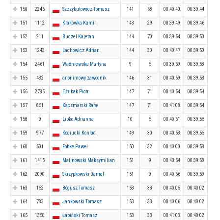
150
2246
Szczykutowicz Tomasz
141
68
00:40:40
00:39:44
151
1112
Krakówka Kamil
143
29
00:39:49
00:39:46
152
211
Buczel Kajetan
144
70
00:39:54
00:39:50
153
1243
Lachowicz Adrian
144
30
00:40:47
00:39:50
154
2461
Waśniewska Martyna
9
5
00:39:59
00:39:53
155
432
anonimowy zawodnik
146
31
00:40:59
00:39:53
156
2785
Czubak Piotr
147
71
00:40:54
00:39:54
157
851
Kaczmarski Rafał
147
71
00:41:08
00:39:54
158
9
Lipko Adrianna
10
5
00:40:51
00:39:55
159
977
Kociucki Konrad
149
30
00:40:53
00:39:55
160
501
Fobke Paweł
150
32
00:40:00
00:39:58
161
1415
Malinowski Maksymilian
151
9
00:40:54
00:39:58
162
2090
Skrzypkowski Daniel
151
9
00:40:56
00:39:59
163
152
Bogusz Tomasz
153
33
00:40:05
00:40:02
164
783
Jankowski Tomasz
153
33
00:40:06
00:40:02
165
1350
Łapiński Tomasz
153
33
00:41:03
00:40:02