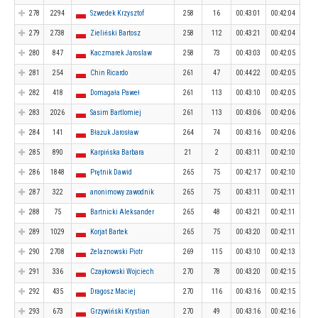
278
2294
Szwedek Krzysztof
258
16
00:43:01
00:42:04
279
2738
Zieliński Bartosz
258
112
00:43:21
00:42:04
280
847
Kaczmarek Jaroslaw
258
73
00:43:03
00:42:05
281
254
Chin Ricardo
261
47
00:44:22
00:42:05
282
418
Domagała Paweł
261
113
00:43:10
00:42:05
283
2026
Sasim Bartlomiej
261
113
00:43:06
00:42:06
284
141
Błażuk Jarosław
264
74
00:43:16
00:42:06
285
890
Karpińska Barbara
21
2
00:43:11
00:42:10
286
1848
Prętnik Dawid
265
75
00:42:17
00:42:10
287
322
anonimowy zawodnik
265
75
00:43:11
00:42:11
288
75
Bartnicki Aleksander
265
48
00:43:21
00:42:11
289
1029
Korjat Bartek
265
75
00:43:20
00:42:11
290
2708
Żelaznowski Piotr
269
115
00:43:10
00:42:13
291
336
Czaykowski Wojciech
270
78
00:43:20
00:42:15
292
435
Dragosz Maciej
270
116
00:43:16
00:42:15
293
673
Grzywiński Krystian
270
49
00:43:16
00:42:16