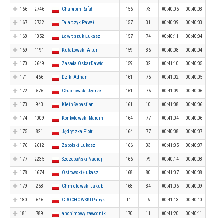
166
2746
Charubin Rafał
156
73
00:40:05
00:40:03
167
2732
Talarczyk Paweł
157
31
00:40:09
00:40:03
168
1352
Ławreszuk Łukasz
157
74
00:40:11
00:40:04
169
1191
Kułakowski Artur
159
36
00:40:08
00:40:04
170
2649
Zasada Oskar Dawid
159
32
00:41:10
00:40:05
171
466
Dziki Adrian
161
75
00:41:02
00:40:05
172
576
Głuchowski Jędrzej
161
75
00:41:09
00:40:06
173
943
Klein Sebastian
161
10
00:41:08
00:40:06
174
1009
Konkolewski Marcin
164
77
00:41:04
00:40:06
175
821
Jędryczka Piotr
164
77
00:40:08
00:40:07
176
2612
Zabolski Lukasz
166
33
00:41:05
00:40:07
177
2235
Szczepański Maciej
166
79
00:40:14
00:40:08
178
1674
Ostrowski Łukasz
168
80
00:41:07
00:40:08
179
258
Chmielewski Jakub
168
34
00:41:06
00:40:09
180
646
GROCHOWSKI Patryk
11
6
00:41:13
00:40:10
181
789
anonimowy zawodnik
170
11
00:41:20
00:40:11