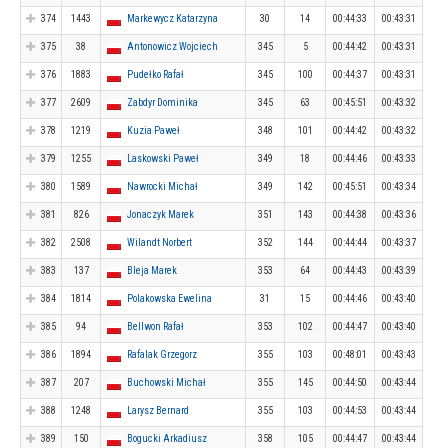
374
1443
Markewycz Katarzyna
30
14
00:44:33
00:43:31
375
38
Antonowicz Wojciech
345
5
00:44:42
00:43:31
376
1883
Pudełko Rafał
345
100
00:44:37
00:43:31
377
2609
Zabdyr Dominika
345
63
00:45:51
00:43:32
378
1219
Kuzia Paweł
348
101
00:44:42
00:43:32
379
1255
Laskowski Paweł
349
18
00:44:46
00:43:33
380
1589
Nawrocki Michał
349
142
00:45:51
00:43:34
381
826
Jonaczyk Marek
351
143
00:44:38
00:43:36
382
2508
Wilandt Norbert
352
144
00:44:44
00:43:37
383
137
Bleja Marek
353
64
00:44:43
00:43:39
384
1814
Polakowska Ewelina
31
15
00:44:46
00:43:40
385
94
Bellwon Rafał
353
102
00:44:47
00:43:40
386
1894
Rafalak Grzegorz
355
103
00:48:01
00:43:43
387
207
Buchowski Michał
355
145
00:44:50
00:43:44
388
1248
Larysz Bernard
355
103
00:44:53
00:43:44
389
150
Bogucki Arkadiusz
358
105
00:44:47
00:43:44