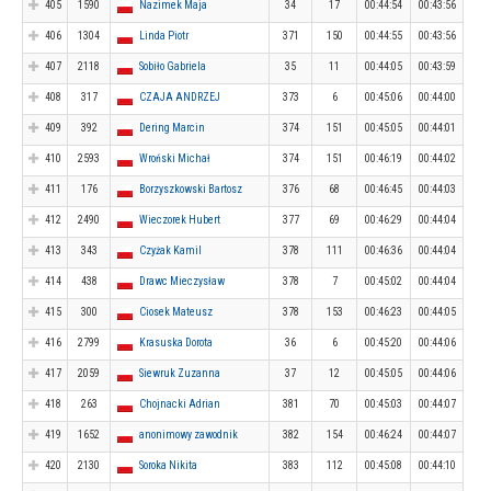
405
1590
Nazimek Maja
34
17
00:44:54
00:43:56
406
1304
Linda Piotr
371
150
00:44:55
00:43:56
407
2118
Sobiło Gabriela
35
11
00:44:05
00:43:59
408
317
CZAJA ANDRZEJ
373
6
00:45:06
00:44:00
409
392
Dering Marcin
374
151
00:45:05
00:44:01
410
2593
Wroński Michał
374
151
00:46:19
00:44:02
411
176
Borzyszkowski Bartosz
376
68
00:46:45
00:44:03
412
2490
Wieczorek Hubert
377
69
00:46:29
00:44:04
413
343
Czyżak Kamil
378
111
00:46:36
00:44:04
414
438
Drawc Mieczysław
378
7
00:45:02
00:44:04
415
300
Ciosek Mateusz
378
153
00:46:23
00:44:05
416
2799
Krasuska Dorota
36
6
00:45:20
00:44:06
417
2059
Siewruk Zuzanna
37
12
00:45:05
00:44:06
418
263
Chojnacki Adrian
381
70
00:45:03
00:44:07
419
1652
anonimowy zawodnik
382
154
00:46:24
00:44:07
420
2130
Soroka Nikita
383
112
00:45:08
00:44:10