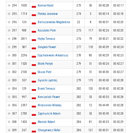
294
1030
Korniat Karol
273
50
00:43:28
00:42:17
295
1714
Patoka Jarosław
274
3
00:43:14
00:42:18
296
124
Bieluszewska Magdalena
22
8
00:43:31
00:42:20
297
908
Kazubski Piotr
275
117
00:42:26
00:42:20
298
2811
Hojka Tomasz
276
79
00:43:21
00:42:22
299
587
Gołąbek Paweł
277
118
00:43:39
00:42:24
300
2296
Szychalewski Arkadiusz
278
80
00:43:29
00:42:25
301
1520
Miotk Patryk
279
51
00:43:26
00:42:27
302
2100
Skuza Piotr
279
51
00:43:30
00:42:27
303
557
Gęsicki Jędrzej
279
119
00:43:43
00:42:28
304
129
Bisek Tomasz
282
120
00:43:42
00:42:28
305
997
Konczalski Paweł
282
53
00:43:35
00:42:28
306
2597
Wrzesiński Mikołaj
282
12
00:44:49
00:42:28
307
2700
Zygmuncik Adam
282
53
00:43:43
00:42:28
308
1433
Mański Robert
286
81
00:43:35
00:42:29
309
267
Chorążewicz Rafał
286
121
00:43:31
00:42:30