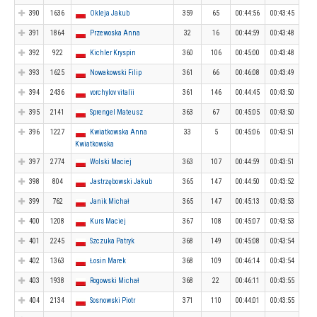
390
1636
Okleja Jakub
359
65
00:44:56
00:43:45
391
1864
Przewoska Anna
32
16
00:44:59
00:43:48
392
922
Kichler Kryspin
360
106
00:45:00
00:43:48
393
1625
Nowakowski Filip
361
66
00:46:08
00:43:49
394
2436
vorchylov vitalii
361
146
00:44:45
00:43:50
395
2141
Sprengel Mateusz
363
67
00:45:05
00:43:50
396
1227
Kwiatkowska Anna
33
5
00:45:06
00:43:51
Kwiatkowska
397
2774
Wolski Maciej
363
107
00:44:59
00:43:51
398
804
Jastrzębowski Jakub
365
147
00:44:50
00:43:52
399
762
Janik Michał
365
147
00:45:13
00:43:53
400
1208
Kurs Maciej
367
108
00:45:07
00:43:53
401
2245
Szczuka Patryk
368
149
00:45:08
00:43:54
402
1363
Łosin Marek
368
109
00:46:14
00:43:54
403
1938
Rogowski Michał
368
22
00:46:11
00:43:55
404
2134
Sosnowski Piotr
371
110
00:44:01
00:43:55