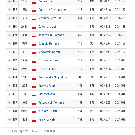
485
1168
Kubicki Jan
442
136
00:49:22
00:44:57
486
538
Garncarz Przemysław
443
171
00:47:16
00:44:57
487
1454
Maszotta Mateusz
444
172
00:47:17
00:44:58
488
2654
Zawal Jędrzej
444
172
00:46:13
00:44:58
489
368
Dawidowski Tomasz
446
174
00:46:12
00:44:59
490
999
Konecki Dariusz
446
33
00:46:04
00:44:59
491
1561
Mrozowski Kamil
446
174
00:47:34
00:44:59
492
1676
Ostrowski Tomasz
449
176
00:46:12
00:45:00
493
2399
Tracz Łukasz
449
176
00:46:15
00:45:00
494
1148
Kruszyńska Magdalena
44
9
00:47:18
00:45:01
495
204
Brzykcy Rafał
451
178
00:46:13
00:45:01
496
1130
Kroemer Rafał
451
137
00:46:07
00:45:01
497
1682
Paczkowski Tomasz
451
178
00:45:58
00:45:01
498
2520
Winiarski Piotr
451
21
00:46:10
00:45:01
499
484
Felski Jakub
451
178
00:46:11
00:45:02
500
678
Gutowski Michał
456
181
00:46:23
00:45:03
Loading time: 0.025216102600098