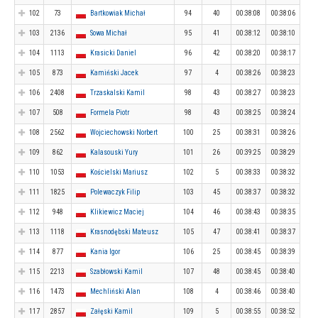
102
73
Bartkowiak Michał
94
40
00:38:08
00:38:06
103
2136
Sowa Michał
95
41
00:38:12
00:38:10
104
1113
Krasicki Daniel
96
42
00:38:20
00:38:17
105
873
Kamiński Jacek
97
4
00:38:26
00:38:23
106
2408
Trzaskalski Kamil
98
43
00:38:27
00:38:23
107
508
Formela Piotr
98
43
00:38:25
00:38:24
108
2562
Wojciechowski Norbert
100
25
00:38:31
00:38:26
109
862
Kalasouski Yury
101
26
00:39:25
00:38:29
110
1053
Kościelski Mariusz
102
5
00:38:33
00:38:32
111
1825
Polewaczyk Filip
103
45
00:38:37
00:38:32
112
948
Klikiewicz Maciej
104
46
00:38:43
00:38:35
113
1118
Krasnodębski Mateusz
105
47
00:38:41
00:38:37
114
877
Kania Igor
106
25
00:38:45
00:38:39
115
2213
Szabłowski Kamil
107
48
00:38:45
00:38:40
116
1473
Mechliński Alan
108
4
00:38:46
00:38:40
117
2857
Załęski Kamil
109
5
00:38:55
00:38:52