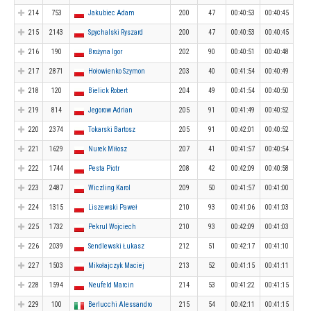
214
753
Jakubiec Adam
200
47
00:40:53
00:40:45
215
2143
Spychalski Ryszard
200
47
00:40:53
00:40:45
216
190
Brożyna Igor
202
90
00:40:51
00:40:48
217
2871
Hołowienko Szymon
203
40
00:41:54
00:40:49
218
120
Bielick Robert
204
49
00:41:54
00:40:50
219
814
Jegorow Adrian
205
91
00:41:49
00:40:52
220
2374
Tokarski Bartosz
205
91
00:42:01
00:40:52
221
1629
Nurek Miłosz
207
41
00:41:57
00:40:54
222
1744
Pesta Piotr
208
42
00:42:09
00:40:58
223
2487
Wiczling Karol
209
50
00:41:57
00:41:00
224
1315
Liszewski Paweł
210
93
00:41:06
00:41:03
225
1732
Pekrul Wojciech
210
93
00:42:09
00:41:03
226
2039
Sendlewski Łukasz
212
51
00:42:17
00:41:10
227
1503
Mikołajczyk Maciej
213
52
00:41:15
00:41:11
228
1594
Neufeld Marcin
214
53
00:41:22
00:41:15
229
100
Berlucchi Alessandro
215
54
00:42:11
00:41:15