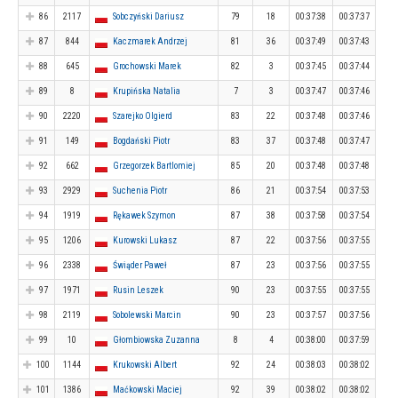
86
2117
Sobczyński Dariusz
79
18
00:37:38
00:37:37
87
844
Kaczmarek Andrzej
81
36
00:37:49
00:37:43
88
645
Grochowski Marek
82
3
00:37:45
00:37:44
89
8
Krupińska Natalia
7
3
00:37:47
00:37:46
90
2220
Szarejko Olgierd
83
22
00:37:48
00:37:46
91
149
Bogdański Piotr
83
37
00:37:48
00:37:47
92
662
Grzegorzek Bartlomiej
85
20
00:37:48
00:37:48
93
2929
Suchenia Piotr
86
21
00:37:54
00:37:53
94
1919
Rękawek Szymon
87
38
00:37:58
00:37:54
95
1206
Kurowski Lukasz
87
22
00:37:56
00:37:55
96
2338
Świąder Paweł
87
23
00:37:56
00:37:55
97
1971
Rusin Leszek
90
23
00:37:55
00:37:55
98
2119
Sobolewski Marcin
90
23
00:37:57
00:37:56
99
10
Głombiowska Zuzanna
8
4
00:38:00
00:37:59
100
1144
Krukowski Albert
92
24
00:38:03
00:38:02
101
1386
Maćkowski Maciej
92
39
00:38:02
00:38:02