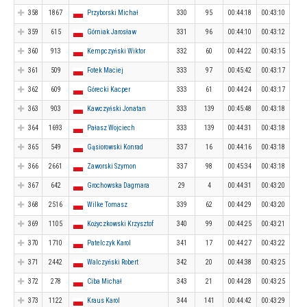
358
1867
Przyborski Michał
330
95
00:44:18
00:43:10
359
615
Górniak Jarosław
331
96
00:44:10
00:43:12
360
913
Kempczyński Wiktor
332
60
00:44:22
00:43:15
361
509
Fotek Maciej
333
97
00:45:42
00:43:17
362
609
Górecki Kacper
333
61
00:44:24
00:43:17
363
903
Kawczyński Jonatan
333
139
00:45:48
00:43:18
364
1693
Pałasz Wojciech
333
139
00:44:31
00:43:18
365
549
Gąsiorowski Konrad
337
16
00:44:16
00:43:18
366
2661
Zaworski Szymon
337
98
00:45:34
00:43:18
367
642
Grochowska Dagmara
29
4
00:44:31
00:43:20
368
2516
Wilke Tomasz
339
62
00:44:29
00:43:20
369
1105
Kożyczkowski Krzysztof
340
99
00:44:25
00:43:21
370
1710
Patelczyk Karol
341
17
00:44:27
00:43:22
371
2442
Walczyński Robert
342
20
00:44:38
00:43:25
372
278
Ciba Michał
343
21
00:44:28
00:43:25
373
1122
Kraus Karol
344
141
00:44:42
00:43:29