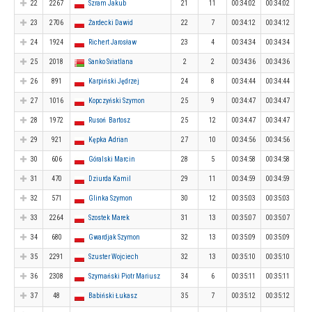
22
2267
Szram Jakub
21
11
00:34:02
00:34:02
23
2706
Żardecki Dawid
22
7
00:34:12
00:34:12
24
1924
Richert Jarosław
23
4
00:34:34
00:34:34
25
2018
Sanko Sviatlana
2
2
00:34:36
00:34:36
26
891
Karpiński Jędrzej
24
8
00:34:44
00:34:44
27
1016
Kopczyński Szymon
25
9
00:34:47
00:34:47
28
1972
Rusoń Bartosz
25
12
00:34:47
00:34:47
29
921
Kępka Adrian
27
10
00:34:56
00:34:56
30
606
Góralski Marcin
28
5
00:34:58
00:34:58
31
470
Dziurda Kamil
29
11
00:34:59
00:34:59
32
571
Glinka Szymon
30
12
00:35:03
00:35:03
33
2264
Szostek Marek
31
13
00:35:07
00:35:07
34
680
Gwardjak Szymon
32
13
00:35:09
00:35:09
35
2291
Szuster Wojciech
32
13
00:35:10
00:35:10
36
2308
Szymański Piotr Mariusz
34
6
00:35:11
00:35:11
37
48
Babiński Łukasz
35
7
00:35:12
00:35:12