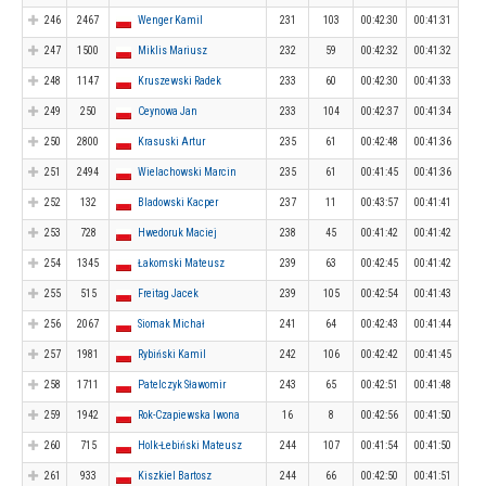
246
2467
Wenger Kamil
231
103
00:42:30
00:41:31
247
1500
Miklis Mariusz
232
59
00:42:32
00:41:32
248
1147
Kruszewski Radek
233
60
00:42:30
00:41:33
249
250
Ceynowa Jan
233
104
00:42:37
00:41:34
250
2800
Krasuski Artur
235
61
00:42:48
00:41:36
251
2494
Wielachowski Marcin
235
61
00:41:45
00:41:36
252
132
Bladowski Kacper
237
11
00:43:57
00:41:41
253
728
Hwedoruk Maciej
238
45
00:41:42
00:41:42
254
1345
Łakomski Mateusz
239
63
00:42:45
00:41:42
255
515
Freitag Jacek
239
105
00:42:54
00:41:43
256
2067
Siomak Michał
241
64
00:42:43
00:41:44
257
1981
Rybiński Kamil
242
106
00:42:42
00:41:45
258
1711
Patelczyk Sławomir
243
65
00:42:51
00:41:48
259
1942
Rok-Czapiewska Iwona
16
8
00:42:56
00:41:50
260
715
Holk-Łebiński Mateusz
244
107
00:41:54
00:41:50
261
933
Kiszkiel Bartosz
244
66
00:42:50
00:41:51