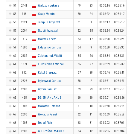
54
2441
Walczuk Łukasz
49
23
00:36:16
00:36:16
55
318
Czaja Marcin
50
24
00:36:22
00:36:17
56
2021
Sarapuk Krzysztof
51
1
00:36:17
00:36:17
57
2094
Skubij Krzysztof
52
25
00:36:24
00:36:24
58
1417
Maltsev Artem
53
17
00:36:28
00:36:28
59
1300
Lidzbarski Janusz
54
9
00:36:30
00:36:30
60
2632
Zakharchuk Vitalii
55
26
00:36:34
00:36:31
61
1371
Łukasiewicz Michał
56
27
00:36:39
00:36:37
62
912
Kąkol Grzegorz
57
28
00:36:46
00:36:41
63
2823
Dąbrowski Dariusz
58
2
00:36:51
00:36:51
64
2600
Wyrwa Dariusz
59
29
00:36:57
00:36:53
65
465
DZIEMIAN JAKUB
60
30
00:37:01
00:36:56
66
1403
Makarski Tomasz
61
10
00:36:58
00:36:58
67
2590
Wójcicki Paweł
62
11
00:36:59
00:36:59
68
1905
Reclaf Piotr
63
31
00:37:02
00:37:01
69
2503
WIERZYŃSKI MARCIN
64
12
00:37:06
00:37:04