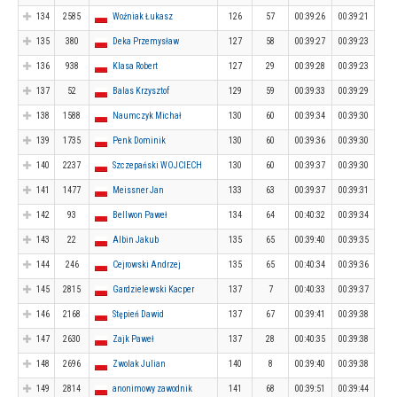
134
2585
Woźniak Łukasz
126
57
00:39:26
00:39:21
135
380
Deka Przemysław
127
58
00:39:27
00:39:23
136
938
Klasa Robert
127
29
00:39:28
00:39:23
137
52
Balas Krzysztof
129
59
00:39:33
00:39:29
138
1588
Naumczyk Michał
130
60
00:39:34
00:39:30
139
1735
Penk Dominik
130
60
00:39:36
00:39:30
140
2237
Szczepański WOJCIECH
130
60
00:39:37
00:39:30
141
1477
Meissner Jan
133
63
00:39:37
00:39:31
142
93
Bellwon Paweł
134
64
00:40:32
00:39:34
143
22
Albin Jakub
135
65
00:39:40
00:39:35
144
246
Cejrowski Andrzej
135
65
00:40:34
00:39:36
145
2815
Gardzielewski Kacper
137
7
00:40:33
00:39:37
146
2168
Stępień Dawid
137
67
00:39:41
00:39:38
147
2630
Zajk Paweł
137
28
00:40:35
00:39:38
148
2696
Zwolak Julian
140
8
00:39:40
00:39:38
149
2814
anonimowy zawodnik
141
68
00:39:51
00:39:44