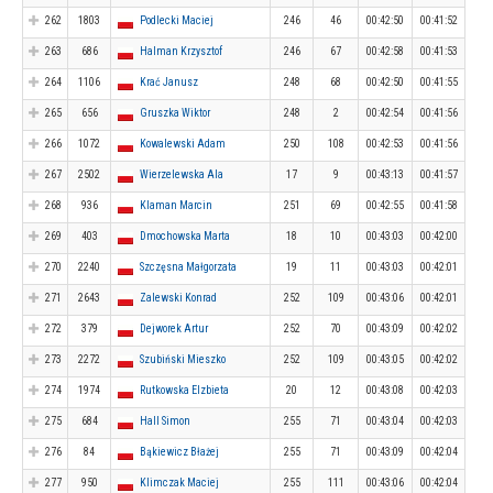
262
1803
Podlecki Maciej
246
46
00:42:50
00:41:52
263
686
Halman Krzysztof
246
67
00:42:58
00:41:53
264
1106
Krać Janusz
248
68
00:42:50
00:41:55
265
656
Gruszka Wiktor
248
2
00:42:54
00:41:56
266
1072
Kowalewski Adam
250
108
00:42:53
00:41:56
267
2502
Wierzelewska Ala
17
9
00:43:13
00:41:57
268
936
Klaman Marcin
251
69
00:42:55
00:41:58
269
403
Dmochowska Marta
18
10
00:43:03
00:42:00
270
2240
Szczęsna Małgorzata
19
11
00:43:03
00:42:01
271
2643
Zalewski Konrad
252
109
00:43:06
00:42:01
272
379
Dejworek Artur
252
70
00:43:09
00:42:02
273
2272
Szubiński Mieszko
252
109
00:43:05
00:42:02
274
1974
Rutkowska Elzbieta
20
12
00:43:08
00:42:03
275
684
Hall Simon
255
71
00:43:04
00:42:03
276
84
Bąkiewicz Błażej
255
71
00:43:09
00:42:04
277
950
Klimczak Maciej
255
111
00:43:06
00:42:04