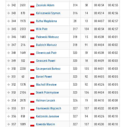
342
2651
Zasiński Adam
314
58
00:43:54
00:42:55
343
870
Kaliszewski Szymon
316
14
00:45:14
00:42:56
344
1973
Rutha Magdalena
28
13
00:44:07
00:42:57
345
2513
Wilk Piotr
317
134
00:43:54
00:42:57
346
1683
Padewski Mateusz
318
15
00:45:38
00:43:01
347
216
Budzich Mariusz
318
91
00:44:04
00:43:02
348
1649
Olewniczak Piotr
320
59
00:45:38
00:43:02
349
552
Geraszek Paweł
320
18
00:44:09
00:43:03
350
2230
Szczepaniak Bartosz
320
135
00:44:01
00:43:03
351
63
Baniel Paweł
323
92
00:44:05
00:43:05
352
1378
Macholl Wiesław
323
92
00:45:26
00:43:05
353
2106
Słowik Przemysław
323
136
00:44:04
00:43:05
354
2870
Halman Leszek
326
19
00:44:10
00:43:08
355
511
Frankowski Wojciech
327
137
00:45:32
00:43:09
356
858
Kadziński Jarosław
327
94
00:45:26
00:43:10
357
1089
Kowerda Marcin
327
137
00:45:30
00:43:10