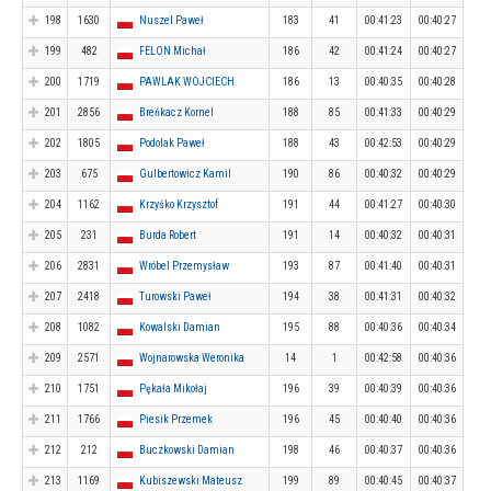
198
1630
Nuszel Paweł
183
41
00:41:23
00:40:27
199
482
FELON Michał
186
42
00:41:24
00:40:27
200
1719
PAWLAK WOJCIECH
186
13
00:40:35
00:40:28
201
2856
Breńkacz Kornel
188
85
00:41:33
00:40:29
202
1805
Podolak Paweł
188
43
00:42:53
00:40:29
203
675
Gulbertowicz Kamil
190
86
00:40:32
00:40:29
204
1162
Krzyśko Krzysztof
191
44
00:41:27
00:40:30
205
231
Burda Robert
191
14
00:40:32
00:40:31
206
2831
Wróbel Przemysław
193
87
00:41:40
00:40:31
207
2418
Turowski Paweł
194
38
00:41:31
00:40:32
208
1082
Kowalski Damian
195
88
00:40:36
00:40:34
209
2571
Wojnarowska Weronika
14
1
00:42:58
00:40:36
210
1751
Pękała Mikołaj
196
39
00:40:39
00:40:36
211
1766
Piesik Przemek
196
45
00:40:40
00:40:36
212
212
Buczkowski Damian
198
46
00:40:37
00:40:36
213
1169
Kubiszewski Mateusz
199
89
00:40:45
00:40:37