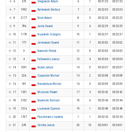
6
573
Głogowski Adam
6
1
00:31:35
00:31:35
7
1992
Rynkowski Bartosz
7
2
00:32:05
00:32:05
8
2177
Struk Adam
8
3
00:32:23
00:32:23
9
786
Janta Dawid
9
6
00:32:29
00:32:29
10
1178
Kujawski Grzegorz
10
1
00:32:37
00:32:37
11
777
Jankowski Dawid
11
7
00:33:02
00:33:02
12
3
Sowiński Patryk
12
8
00:33:03
00:33:03
13
4
Falkowski Łukasz
13
4
00:33:04
00:33:04
14
1091
Kozak Jakub
14
9
00:33:07
00:33:07
15
326
Czapiński Michał
15
2
00:33:08
00:33:08
16
181
Brandebura Michal
16
3
00:33:09
00:33:09
17
1531
Miziarski Paweł
17
5
00:33:42
00:33:42
18
2102
Sławiński Damian
18
6
00:33:46
00:33:46
19
1316
Liszewski Szymon
19
1
00:33:48
00:33:48
20
1707
Paszkiewicz Izabela
1
1
00:33:55
00:33:55
21
249
Centka Jakub
20
10
00:34:01
00:34:01