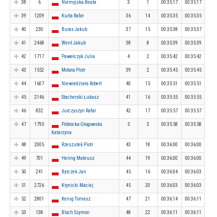
38
6
Niemyjska Beata
3
1
00:35:17
00:35:17
39
1209
Kurta Rafał
36
14
00:35:35
00:35:35
40
230
Buras Jakub
37
15
00:35:38
00:35:37
41
2468
Went Jakub
38
8
00:35:39
00:35:39
42
1717
Pawełczyk Julia
4
2
00:35:42
00:35:42
43
1552
Motała Piotr
39
2
00:35:45
00:35:45
44
1607
Niewiedziała Robert
40
15
00:35:51
00:35:51
45
2146
Stacherski Łukasz
41
16
00:35:55
00:35:55
46
832
Jurczyszyn Rafał
42
17
00:35:57
00:35:57
47
1795
Pobłocka-Głogowska
5
3
00:35:58
00:35:58
Katarzyna
48
2005
Rzeszutek Piotr
43
18
00:36:00
00:36:00
49
701
Hering Mateusz
44
19
00:36:00
00:36:00
50
241
Byrczek Jan
45
16
00:36:04
00:36:03
51
2726
Krynicki Maciej
45
20
00:36:03
00:36:03
52
2801
Kenig Tomasz
47
21
00:36:14
00:36:11
53
138
Bloch Szymon
48
22
00:36:11
00:36:11