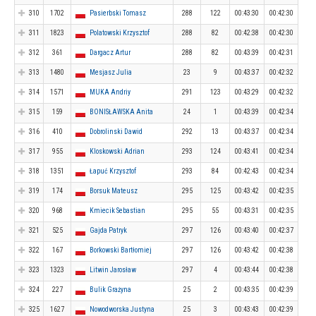
310
1702
Pasierbski Tomasz
288
122
00:43:30
00:42:30
311
1823
Polatowski Krzysztof
288
82
00:42:38
00:42:30
312
361
Dargacz Artur
288
82
00:43:39
00:42:31
313
1480
Mesjasz Julia
23
9
00:43:37
00:42:32
314
1571
MUKA Andriy
291
123
00:43:29
00:42:32
315
159
BONISŁAWSKA Anita
24
1
00:43:39
00:42:34
316
410
Dobrolinski Dawid
292
13
00:43:37
00:42:34
317
955
Kloskowski Adrian
293
124
00:43:41
00:42:34
318
1351
Łapuć Krzysztof
293
84
00:42:43
00:42:34
319
174
Borsuk Mateusz
295
125
00:43:42
00:42:35
320
968
Kmiecik Sebastian
295
55
00:43:31
00:42:35
321
525
Gajda Patryk
297
126
00:43:40
00:42:37
322
167
Borkowski Bartłomiej
297
126
00:43:42
00:42:38
323
1323
Litwin Jarosław
297
4
00:43:44
00:42:38
324
227
Bulik Grażyna
25
2
00:43:35
00:42:39
325
1627
Nowodworska Justyna
25
3
00:43:43
00:42:39