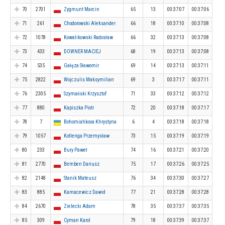
70
2701
Zygmunt Marcin
65
13
00:37:07
00:37:06
71
261
Chodorowski Aleksander
66
18
00:37:10
00:37:08
72
1078
Kowalikowski Radosław
66
32
00:37:13
00:37:08
73
433
DOWNER MACIEJ
68
19
00:37:13
00:37:08
74
535
Gałęza Sławomir
69
14
00:37:13
00:37:11
75
2822
Wojczulis Maksymilian
69
3
00:37:17
00:37:11
76
2305
Szymański Krzysztof
71
33
00:37:12
00:37:12
77
880
Kapiszka Piotr
72
20
00:37:18
00:37:17
78
7
Bohomiahkova Khrystyna
6
4
00:37:18
00:37:18
79
1057
Kotlenga Przemysław
73
15
00:37:19
00:37:19
80
233
Bury Paweł
74
16
00:37:21
00:37:20
81
2770
Bemben Dariusz
75
17
00:37:26
00:37:25
82
2148
Stanik Mateusz
76
34
00:37:30
00:37:27
83
885
Karnacewicz Dawid
77
21
00:37:28
00:37:28
84
2670
Zielecki Adam
78
35
00:37:37
00:37:35
85
309
Cyman Karol
79
18
00:37:39
00:37:37