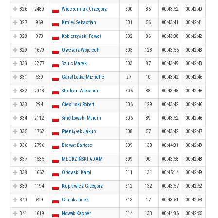
326
2489
Wieczerniak Grzegorz
300
85
00:43:52
00:42:40
327
969
Kmieć Sebastian
301
56
00:43:41
00:42:41
328
973
Kobierzyński Paweł
302
86
00:43:38
00:42:42
329
1679
Owczarz Wojciech
303
128
00:43:55
00:42:43
330
2277
Szulc Marek
303
87
00:43:49
00:42:43
331
539
Garst-Lotka Michelle
27
10
00:43:42
00:42:46
332
2043
Shulgan Alexandr
305
88
00:43:48
00:42:46
333
294
Ciesiński Robert
306
129
00:43:42
00:42:46
334
2112
Smółkowski Marcin
306
89
00:43:52
00:42:46
335
1762
Pieniążek Jakub
308
57
00:43:42
00:42:47
336
2796
Bławat Bartosz
309
130
00:44:01
00:42:48
337
1535
MŁODZIŃSKI ADAM
309
90
00:43:58
00:42:48
338
1662
Orłowski Karol
311
131
00:45:14
00:42:49
339
1194
Kuprewicz Grzegorz
312
132
00:43:57
00:42:52
340
629
Gralak Jacek
313
17
00:43:51
00:42:53
341
1619
Nowak Kacper
314
133
00:44:06
00:42:55