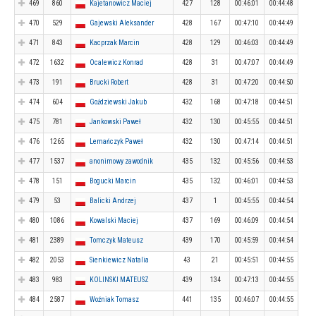
469
860
Kajetanowicz Maciej
427
128
00:46:01
00:44:48
470
529
Gajewski Aleksander
428
167
00:47:10
00:44:49
471
843
Kacprzak Marcin
428
129
00:46:03
00:44:49
472
1632
Ocalewicz Konrad
428
31
00:47:07
00:44:49
473
191
Brucki Robert
428
31
00:47:20
00:44:50
474
604
Goździewski Jakub
432
168
00:47:18
00:44:51
475
781
Jankowski Paweł
432
130
00:45:55
00:44:51
476
1265
Lemańczyk Paweł
432
130
00:47:14
00:44:51
477
1537
anonimowy zawodnik
435
132
00:45:56
00:44:53
478
151
Bogucki Marcin
435
132
00:46:01
00:44:53
479
53
Balicki Andrzej
437
1
00:45:55
00:44:54
480
1086
Kowalski Maciej
437
169
00:46:09
00:44:54
481
2389
Tomczyk Mateusz
439
170
00:45:59
00:44:54
482
2053
Sienkiewicz Natalia
43
21
00:45:51
00:44:55
483
983
KOLINSKI MATEUSZ
439
134
00:47:13
00:44:55
484
2587
Woźniak Tomasz
441
135
00:46:07
00:44:55