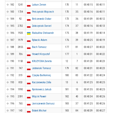
182
1241
Labun Zenon
170
11
00:40:15
00:40:11
183
1734
Pełczyński Wojciech
170
35
00:40:16
00:40:11
184
92
Belczewski Oskar
173
36
00:41:09
00:40:12
185
2702
Żabczyński Daniel
174
37
00:40:16
00:40:13
186
1920
Riabukha Oleksandr
175
38
00:41:19
00:40:14
187
1979
Rybacki Adam
176
39
00:40:25
00:40:19
188
2855
Bach Tomasz
177
81
00:40:27
00:40:22
189
706
Hewelt Krzysztof
177
1
00:40:31
00:40:22
190
1150
KRUŻYCKA Żaneta
12
7
00:41:20
00:40:23
191
747
Jabłoński Tomasz
179
82
00:40:31
00:40:23
192
319
Czajka Bartłomiej
180
83
00:41:22
00:40:24
193
853
Kaczorowska Zofia
13
6
00:41:25
00:40:25
194
1990
Rynkiewicz Jakub
181
10
00:41:35
00:40:25
195
2591
Wójcik Paweł
182
40
00:40:34
00:40:26
196
765
Janiszewski Dariusz
183
37
00:41:25
00:40:26
197
143
Bobek Michał
183
84
00:40:39
00:40:27