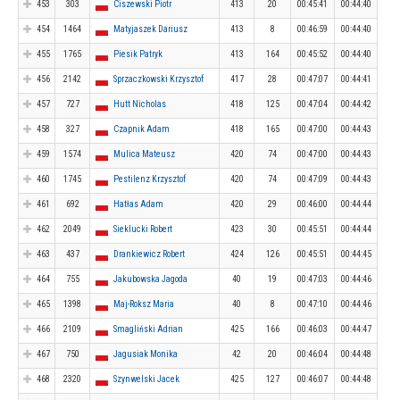
453
303
Ciszewski Piotr
413
20
00:45:41
00:44:40
454
1464
Matyjaszek Dariusz
413
8
00:46:59
00:44:40
455
1765
Piesik Patryk
413
164
00:45:52
00:44:40
456
2142
Sprzaczkowski Krzysztof
417
28
00:47:07
00:44:41
457
727
Hutt Nicholas
418
125
00:47:04
00:44:42
458
327
Czapnik Adam
418
165
00:47:00
00:44:43
459
1574
Mulica Mateusz
420
74
00:47:00
00:44:43
460
1745
Pestilenz Krzysztof
420
74
00:47:09
00:44:43
461
692
Hatłas Adam
420
29
00:46:00
00:44:44
462
2049
Sieklucki Robert
423
30
00:45:51
00:44:44
463
437
Drankiewicz Robert
424
126
00:45:51
00:44:45
464
755
Jakubowska Jagoda
40
19
00:47:03
00:44:46
465
1398
Maj-Roksz Maria
40
8
00:47:10
00:44:46
466
2109
Smagliński Adrian
425
166
00:46:03
00:44:47
467
750
Jagusiak Monika
42
20
00:46:04
00:44:48
468
2320
Szynwelski Jacek
425
127
00:46:07
00:44:48