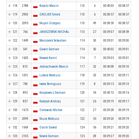
118
2788
Borycki Marcin
110
6
00:40:03
00:38:57
119
2903
GROLIER Tomek
110
6
00:38:57
00:38:57
120
2095
Skupin Grzegorz
110
49
00:38:59
00:38:57
121
766
JANISZEWSKI MICHAŁ
113
27
00:39:07
00:38:59
122
1449
Marszałek Sebastian
114
50
00:39:01
00:39:00
123
541
Gawin Damian
114
50
00:40:02
00:39:01
124
1620
Nowak Kamil
114
7
00:39:05
00:39:01
125
813
Jednachowski Marcin
117
52
00:40:08
00:39:10
126
1331
Lubera Mateusz
118
53
00:39:12
00:39:11
127
740
Iwoła Remigiusz
119
8
00:39:15
00:39:13
128
895
Kasprowicz Damian
120
54
00:40:13
00:39:16
129
857
Kadylak Andrzej
121
26
00:39:19
00:39:17
130
1675
Ostrowski Michał
122
27
00:39:28
00:39:19
131
2099
Skuza Mateusz
122
55
00:39:20
00:39:19
132
1669
Osicki Dawid
124
56
00:39:21
00:39:20
133
2105
Słowik Damian
125
28
00:39:27
00:39:20