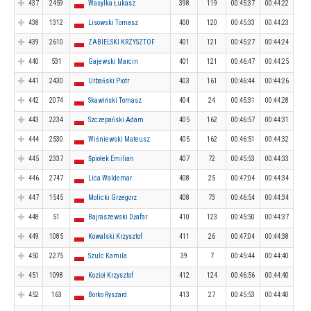
437
2459
Wasylka Łukasz
398
119
00:45:37
00:44:22
438
1312
Lisowski Tomasz
400
120
00:45:33
00:44:23
439
2610
ZABIELSKI KRZYSZTOF
401
121
00:45:27
00:44:24
440
531
Gajewski Marcin
401
121
00:46:47
00:44:25
441
2430
Urbański Piotr
403
161
00:46:44
00:44:26
442
2074
Skawiński Tomasz
404
24
00:45:31
00:44:28
443
2234
Szczepański Adam
405
162
00:46:57
00:44:31
444
2530
Wiśniewski Mateusz
405
162
00:46:51
00:44:32
445
2337
Śpiołek Emilian
407
72
00:45:53
00:44:33
446
2747
Lica Waldemar
408
25
00:47:04
00:44:34
447
1545
Molicki Grzegorz
408
73
00:46:54
00:44:34
448
51
Bajraszewski Dżafar
410
123
00:45:50
00:44:37
449
1085
Kowalski Krzysztof
411
26
00:47:04
00:44:38
450
2275
Szulc Kamila
39
7
00:45:44
00:44:40
451
1098
Kozioł Krzysztof
412
124
00:46:56
00:44:40
452
163
Borko Ryszard
413
27
00:45:53
00:44:40