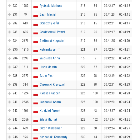
230
1982
Rybiński Mariusz
215
54
00:42:17
00:41:16
231
49
Bach Maciej
217
95
00:41:20
00:41:16
232
613
Góreczny Rafał
218
15
00:42:21
00:41:17
233
605
Goździewski Paweł
219
96
00:42:17
00:41:19
234
2671
Zielinski Krzysztof
219
56
00:41:25
00:41:20
235
1215
kutsenko serhii
221
97
00:42:34
00:41:21
236
2599
Wściślak Anna
15
7
00:42:22
00:41:22
237
1311
Lisek Marcin
222
57
00:42:19
00:41:22
238
2279
Szulc Piotr
222
98
00:42:19
00:41:22
239
314
Cysewski Krzysztof
222
98
00:42:31
00:41:23
240
1224
Kwasek Kacper
225
100
00:42:19
00:41:23
241
2835
Janowski Adam
225
100
00:42:20
00:41:24
242
1201
Kurdziel Paweł
225
43
00:45:47
00:41:24
243
2066
Silski Michał
228
102
00:45:14
00:41:26
244
639
Groch Waldemar
229
58
00:42:24
00:41:27
245
976
Kochański Konstanty
230
44
00:42:29
00:41:29