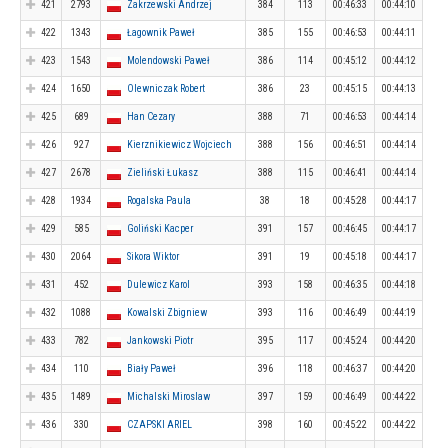
421
2793
Zakrzewski Andrzej
384
113
00:46:33
00:44:10
422
1343
Łagownik Paweł
385
155
00:46:53
00:44:11
423
1543
Molendowski Paweł
386
114
00:45:12
00:44:12
424
1650
Olewniczak Robert
386
23
00:45:15
00:44:13
425
689
Han Cezary
388
71
00:46:53
00:44:14
426
927
Kierznikiewicz Wojciech
388
156
00:46:51
00:44:14
427
2678
Zieliński Łukasz
388
115
00:46:41
00:44:14
428
1934
Rogalska Paula
38
18
00:45:28
00:44:17
429
585
Goliński Kacper
391
157
00:46:45
00:44:17
430
2064
Sikora Wiktor
391
19
00:45:18
00:44:17
431
452
Dulewicz Karol
393
158
00:46:35
00:44:18
432
1088
Kowalski Zbigniew
393
116
00:46:49
00:44:19
433
782
Jankowski Piotr
395
117
00:45:24
00:44:20
434
110
Biały Paweł
396
118
00:46:37
00:44:20
435
1489
Michalski Miroslaw
397
159
00:46:49
00:44:22
436
330
CZAPSKI ARIEL
398
160
00:45:22
00:44:22