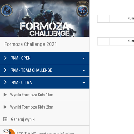
Num
Num
Formoza Challenge 2021
7KM - OPEN
7KM - TEAM CHALLENGE
7KM - ULTRA
Wyniki Formoza Kids 1km
Wyniki Formoza Kids 2km
Generuj wyniki