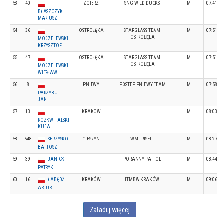
53
40
ZGIERZ
SNG WILD DUCKS
M
07:41
BŁASZCZYK
MARIUSZ
54
36
OSTROŁĘKA
STARGLASS TEAM
M
07:51
OSTROŁĘLA
MODZELEWSKI
KRZYSZTOF
55
47
OSTROŁĘKA
STARGLASS TEAM
M
07:51
OSTROŁĘLA
MODZELEWSKI
WIESŁAW
56
8
PNIEWY
POSTEP PNIEWY TEAM
M
07:58
PARZYBUT
JAN
57
13
KRAKÓW
M
08:03
ROZKWITALSKI
KUBA
58
548
SERZYSKO
CIESZYN
WM TRISELF
M
08:27
BARTOSZ
59
39
JANICKI
PORANNY PATROL
M
08:44
PATRYK
60
16
ŁABĘDŹ
KRAKÓW
ITMBW KRAKÓW
M
09:06
ARTUR
Załaduj więcej