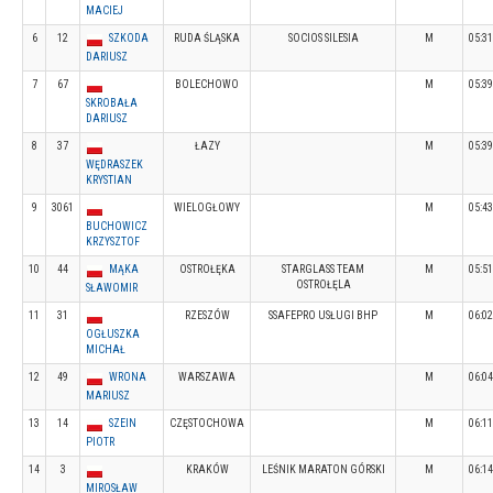
MACIEJ
6
12
SZKODA
RUDA ŚLĄSKA
SOCIOS SILESIA
M
05:31
DARIUSZ
7
67
BOLECHOWO
M
05:39
SKROBAŁA
DARIUSZ
8
37
ŁAZY
M
05:39
WĘDRASZEK
KRYSTIAN
9
3061
WIELOGŁOWY
M
05:43
BUCHOWICZ
KRZYSZTOF
10
44
MĄKA
OSTROŁĘKA
STARGLASS TEAM
M
05:51
OSTROŁĘLA
SŁAWOMIR
11
31
RZESZÓW
SSAFEPRO USŁUGI BHP
M
06:02
OGŁUSZKA
MICHAŁ
12
49
WRONA
WARSZAWA
M
06:04
MARIUSZ
13
14
SZEIN
CZĘSTOCHOWA
M
06:11
PIOTR
14
3
KRAKÓW
LEŚNIK MARATON GÓRSKI
M
06:14
MIROSŁAW