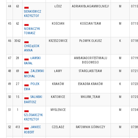
44
63
ŁÓDŹ
ADRIAN!BŁAGAMWOLNIEJ!
M
07:15
SIENKIEWICZ
KRZYSZTOF
45
62
KOŚCIAN
KOŚCIAN TEAM
M
07:15
NOWACZYK
TOMASZ
46
3062
KRZESZOWICE
PŁOMYK OLKUSZ
K
07:18
CHRZĄŚCIK
ANNA
47
28
ŁAWSKI
AMBASADOR FESTIWALU
M
07:19
BIEGOWEGO
RAFAŁ
48
69
ZALEWSKI
ŁAWY
STARGLASS TEAM
M
07:21
MICHAŁ
49
27
POLEK
KRAKÓW
ESKADRA KRAKÓW
K
07:23
EWA
50
15
SALIŃSKI
KATOWICE
WKURW_TEAM
M
07:25
BARTOSZ
51
1
MYŚLENICE
M
07:34
SZLÓSARCZYK
KRZYSZTOF
52
413
JANIEC
CZELADŹ
RATOWNIK GÓRNICZY
M
07:38
ROBERT