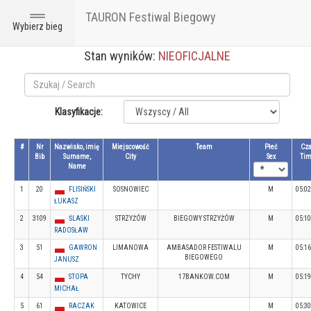
TAURON Festiwal Biegowy
Toggle
Wybierz bieg
navigation
Stan wyników:
NIEOFICJALNE
Klasyfikacje:
#
Nr
Nazwisko, imię
Miejscowość
Team
Płeć
Cz
Bib
Surname,
City
Sex
Ti
Name
1
20
FLISIŃSKI
SOSNOWIEC
M
05:02
ŁUKASZ
2
3109
ŚLASKI
STRZYŻÓW
BIEGOWY STRZYŻÓW
M
05:10
RADOSŁAW
3
51
GAWRON
LIMANOWA
AMBASADOR FESTIWALU
M
05:16
BIEGOWEGO
JANUSZ
4
54
STOPA
TYCHY
17BANKOW.COM
M
05:19
MICHAŁ
5
61
RACZAK
KATOWICE
M
05:30