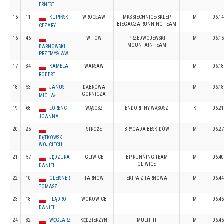
ERNEST
15
11
KUPIŃSKI
WROCŁAW
MKS SIECHNICE/SKLEP
M
06:14
BIEGACZA RUNNING TEAM
CEZARY
16
46
WITÓW
PRZEDWOJEWSKI
M
06:15
MOUNTAIN TEAM
BARNOWSKI
PRZEMYSŁAW
17
34
KAMELA
WARSAW
M
06:18
ROBERT
18
53
JANUS
DĄBROWA
M
06:18
GÓRNICZA
MICHAŁ
19
68
LORENC
WĄSOSZ
ENDORFINY WĄSOSZ
K
06:21
JOANNA
20
25
STRÓŻE
BRYGADA BESKIDÓW
M
06:27
BĘTKOWSKI
WOJCIECH
21
57
JĘDZURA
GLIWICE
BP RUNNING TEAM
M
06:40
GLIWICE
DANIEL
22
10
GLEISNER
TARNÓW
EKIPA Z TARNOWA
M
06:44
TOMASZ
23
18
FLĄDRO
WOKOWICE
M
06:45
DANIEL
24
32
WĘGLARZ
KĘDZIERZYN
MULTIFIT
M
06:45