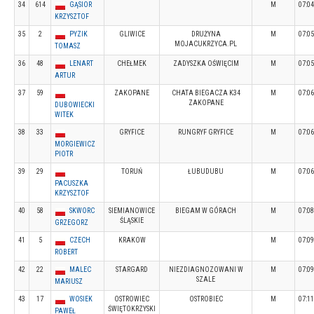
34
614
GĄSIOR
M
07:04
KRZYSZTOF
35
2
PYZIK
GLIWICE
DRUŻYNA
M
07:05
MOJACUKRZYCA.PL
TOMASZ
36
48
LENART
CHEŁMEK
ZADYSZKA OŚWIĘCIM
M
07:05
ARTUR
37
59
ZAKOPANE
CHATA BIEGACZA K34
M
07:06
ZAKOPANE
DUBOWIECKI
WITEK
38
33
GRYFICE
RUNGRYF GRYFICE
M
07:06
MORGIEWICZ
PIOTR
39
29
TORUŃ
ŁUBUDUBU
M
07:06
PACUSZKA
KRZYSZTOF
40
58
SKWORC
SIEMIANOWICE
BIEGAM W GÓRACH
M
07:08
ŚLĄSKIE
GRZEGORZ
41
5
CZECH
KRAKOW
M
07:09
ROBERT
42
22
MALEC
STARGARD
NIEZDIAGNOZOWANI W
M
07:09
SZALE
MARIUSZ
43
17
WOSIEK
OSTROWIEC
OSTROBIEC
M
07:11
ŚWIĘTOKRZYSKI
PAWEŁ