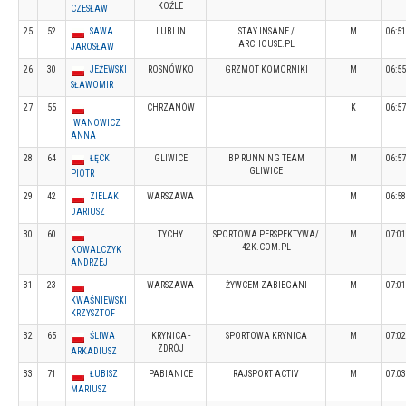
KOŹLE
CZESŁAW
25
52
SAWA
LUBLIN
STAY INSANE /
M
06:51
ARCHOUSE.PL
JAROSŁAW
26
30
JEŻEWSKI
ROSNÓWKO
GRZMOT KOMORNIKI
M
06:55
SŁAWOMIR
27
55
CHRZANÓW
K
06:57
IWANOWICZ
ANNA
28
64
ŁĘCKI
GLIWICE
BP RUNNING TEAM
M
06:57
GLIWICE
PIOTR
29
42
ZIELAK
WARSZAWA
M
06:58
DARIUSZ
30
60
TYCHY
SPORTOWA PERSPEKTYWA/
M
07:01
42K.COM.PL
KOWALCZYK
ANDRZEJ
31
23
WARSZAWA
ŻYWCEM ZABIEGANI
M
07:01
KWAŚNIEWSKI
KRZYSZTOF
32
65
ŚLIWA
KRYNICA -
SPORTOWA KRYNICA
M
07:02
ZDRÓJ
ARKADIUSZ
33
71
ŁUBISZ
PABIANICE
RAJSPORT ACTIV
M
07:03
MARIUSZ